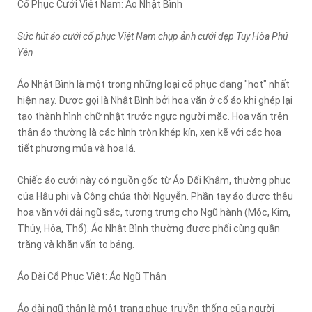
Cổ Phục Cưới Việt Nam: Áo Nhật Bình
Sức hút áo cưới cổ phục Việt Nam chụp ảnh cưới đẹp Tuy Hòa Phú
Yên
Áo Nhật Bình là một trong những loại cổ phục đang "hot" nhất
hiện nay. Được gọi là Nhật Bình bởi hoa văn ở cổ áo khi ghép lại
tạo thành hình chữ nhật trước ngực người mặc. Hoa văn trên
thân áo thường là các hình tròn khép kín, xen kẽ với các họa
tiết phượng múa và hoa lá.
Chiếc áo cưới này có nguồn gốc từ Áo Đối Khâm, thường phục
của Hậu phi và Công chúa thời Nguyễn. Phần tay áo được thêu
hoa văn với dải ngũ sắc, tượng trưng cho Ngũ hành (Mộc, Kim,
Thủy, Hỏa, Thổ). Áo Nhật Bình thường được phối cùng quần
trắng và khăn vấn to bảng.
Áo Dài Cổ Phục Việt: Áo Ngũ Thân
Áo dài ngũ thân là một trang phục truyền thống của người