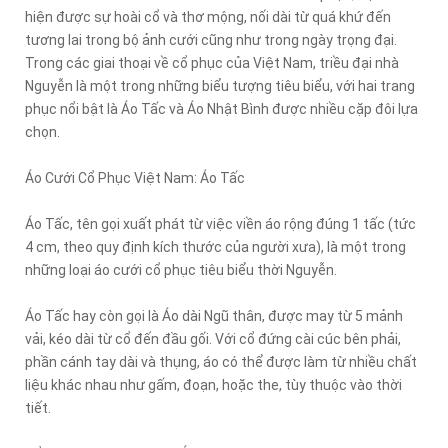
hiện được sự hoài cổ và thơ mộng, nối dài từ quá khứ đến
tương lai trong bộ ảnh cưới cũng như trong ngày trọng đại.
Trong các giai thoại về cổ phục của Việt Nam, triều đại nhà
Nguyễn là một trong những biểu tượng tiêu biểu, với hai trang
phục nổi bật là Áo Tấc và Áo Nhật Bình được nhiều cặp đôi lựa
chọn.
Áo Cưới Cổ Phục Việt Nam: Áo Tấc
Áo Tấc, tên gọi xuất phát từ việc viền áo rộng đúng 1 tấc (tức
4 cm, theo quy định kích thước của người xưa), là một trong
những loại áo cưới cổ phục tiêu biểu thời Nguyễn.
Áo Tấc hay còn gọi là Áo dài Ngũ thân, được may từ 5 mảnh
vải, kéo dài từ cổ đến đầu gối. Với cổ đứng cài cúc bên phải,
phần cánh tay dài và thụng, áo có thể được làm từ nhiều chất
liệu khác nhau như gấm, đoạn, hoặc the, tùy thuộc vào thời
tiết.