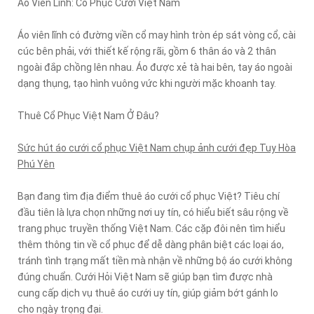
Áo Viên Lĩnh: Cổ Phục Cưới Việt Nam
Áo viên lĩnh có đường viền cổ may hình tròn ép sát vòng cổ, cài
cúc bên phải, với thiết kế rộng rãi, gồm 6 thân áo và 2 thân
ngoài đắp chồng lên nhau. Áo được xẻ tà hai bên, tay áo ngoài
dạng thụng, tạo hình vuông vức khi người mặc khoanh tay.
Thuê Cổ Phục Việt Nam Ở Đâu?
Sức hút áo cưới cổ phục Việt Nam chụp ảnh cưới đẹp Tuy Hòa
Phú Yên
Bạn đang tìm địa điểm thuê áo cưới cổ phục Việt? Tiêu chí
đầu tiên là lựa chọn những nơi uy tín, có hiểu biết sâu rộng về
trang phục truyền thống Việt Nam. Các cặp đôi nên tìm hiểu
thêm thông tin về cổ phục để dễ dàng phân biệt các loại áo,
tránh tình trạng mất tiền mà nhận về những bộ áo cưới không
đúng chuẩn. Cưới Hỏi Việt Nam sẽ giúp bạn tìm được nhà
cung cấp dịch vụ thuê áo cưới uy tín, giúp giảm bớt gánh lo
cho ngày trọng đại.