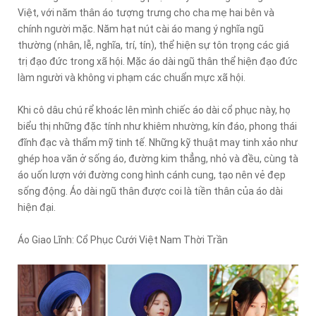
Việt, với năm thân áo tượng trưng cho cha mẹ hai bên và
chính người mặc. Năm hạt nút cài áo mang ý nghĩa ngũ
thường (nhân, lễ, nghĩa, trí, tín), thể hiện sự tôn trọng các giá
trị đạo đức trong xã hội. Mặc áo dài ngũ thân thể hiện đạo đức
làm người và không vi phạm các chuẩn mực xã hội.
Khi cô dâu chú rể khoác lên mình chiếc áo dài cổ phục này, họ
biểu thị những đặc tính như khiêm nhường, kín đáo, phong thái
đĩnh đạc và thẩm mỹ tinh tế. Những kỹ thuật may tinh xảo như
ghép hoa văn ở sống áo, đường kim thẳng, nhỏ và đều, cùng tà
áo uốn lượn với đường cong hình cánh cung, tạo nên vẻ đẹp
sống động. Áo dài ngũ thân được coi là tiền thân của áo dài
hiện đại.
Áo Giao Lĩnh: Cổ Phục Cưới Việt Nam Thời Trần