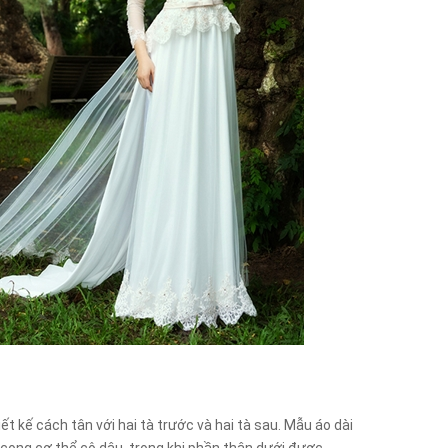
iết kế cách tân với hai tà trước và hai tà sau. Mẫu áo dài