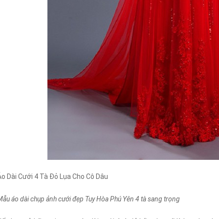
Áo Dài Cưới 4 Tà Đỏ Lụa Cho Cô Dâu
Mẫu áo dài chụp ảnh cưới đẹp Tuy Hòa Phú Yên 4 tà sang trọng