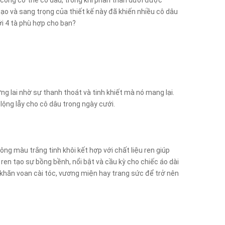
 cong cơ thể cô dâu, trong khi phần thân dưới được
ạo và sang trọng của thiết kế này đã khiến nhiều cô dâu
ới 4 tà phù hợp cho bạn?
 lai nhờ sự thanh thoát và tinh khiết mà nó mang lại.
 lộng lẫy cho cô dâu trong ngày cưới.
Tông màu trắng tinh khôi kết hợp với chất liệu ren giúp
ren tạo sự bồng bềnh, nổi bật và cầu kỳ cho chiếc áo dài
 khăn voan cài tóc, vương miện hay trang sức để trở nên