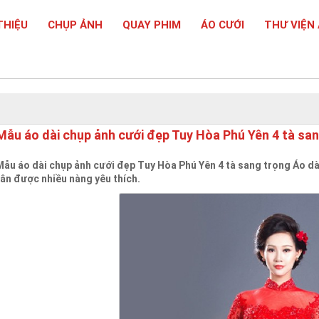
THIỆU
CHỤP ẢNH
QUAY PHIM
ÁO CƯỚI
THƯ VIỆN
Mẫu áo dài chụp ảnh cưới đẹp Tuy Hòa Phú Yên 4 tà sa
Mẫu áo dài chụp ảnh cưới đẹp Tuy Hòa Phú Yên 4 tà sang trọng Áo dà
tân được nhiều nàng yêu thích.