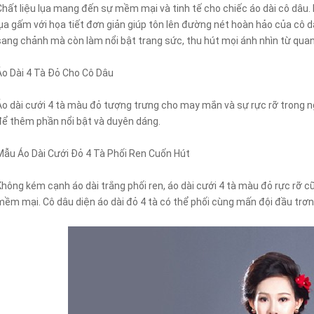
Chất liệu lụa mang đến sự mềm mại và tinh tế cho chiếc áo dài cô dâu. K
lụa gấm với họa tiết đơn giản giúp tôn lên đường nét hoàn hảo của cô d
sang chảnh mà còn làm nổi bật trang sức, thu hút mọi ánh nhìn từ quan
Áo Dài 4 Tà Đỏ Cho Cô Dâu
Áo dài cưới 4 tà màu đỏ tượng trưng cho may mắn và sự rực rỡ trong ng
để thêm phần nổi bật và duyên dáng.
Mẫu Áo Dài Cưới Đỏ 4 Tà Phối Ren Cuốn Hút
Không kém cạnh áo dài trắng phối ren, áo dài cưới 4 tà màu đỏ rực rỡ cũ
mềm mại. Cô dâu diện áo dài đỏ 4 tà có thể phối cùng mấn đội đầu trơ