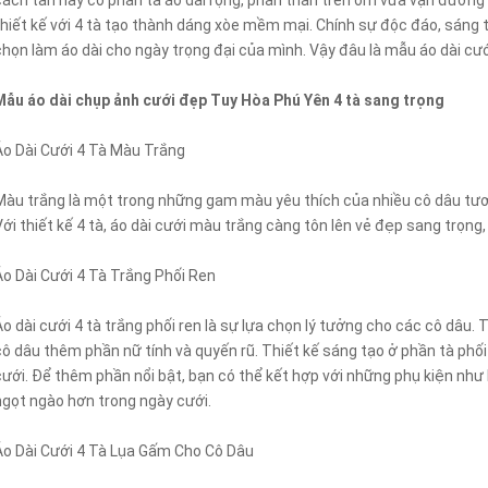
cách tân này có phần tà áo dài rộng, phần thân trên ôm vừa vặn đường
thiết kế với 4 tà tạo thành dáng xòe mềm mại. Chính sự độc đáo, sáng t
chọn làm áo dài cho ngày trọng đại của mình. Vậy đâu là mẫu áo dài cư
Mẫu áo dài chụp ảnh cưới đẹp Tuy Hòa Phú Yên 4 tà sang trọng
Áo Dài Cưới 4 Tà Màu Trắng
Màu trắng là một trong những gam màu yêu thích của nhiều cô dâu tương
Với thiết kế 4 tà, áo dài cưới màu trắng càng tôn lên vẻ đẹp sang trọng,
Áo Dài Cưới 4 Tà Trắng Phối Ren
Áo dài cưới 4 tà trắng phối ren là sự lựa chọn lý tưởng cho các cô dâu. 
cô dâu thêm phần nữ tính và quyến rũ. Thiết kế sáng tạo ở phần tà phối 
cưới. Để thêm phần nổi bật, bạn có thể kết hợp với những phụ kiện như
ngọt ngào hơn trong ngày cưới.
Áo Dài Cưới 4 Tà Lụa Gấm Cho Cô Dâu