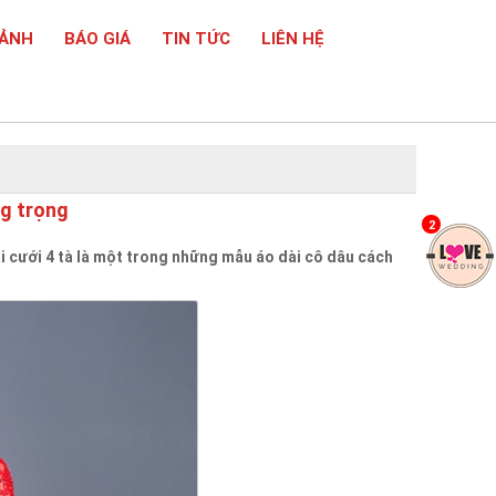
 ẢNH
BÁO GIÁ
TIN TỨC
LIÊN HỆ
ng trọng
2
i cưới 4 tà là một trong những mẫu áo dài cô dâu cách