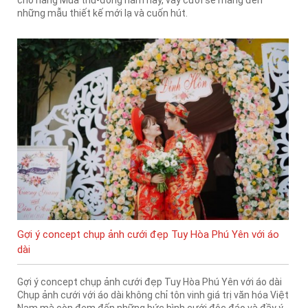
cho nàng Mùa thu-đông năm nay, váy cưới sẽ mang đến
những mẫu thiết kế mới lạ và cuốn hút.
Gợi ý concept chụp ảnh cưới đẹp Tuy Hòa Phú Yên với áo
dài
Gợi ý concept chụp ảnh cưới đẹp Tuy Hòa Phú Yên với áo dài
Chụp ảnh cưới với áo dài không chỉ tôn vinh giá trị văn hóa Việt
Nam mà còn đem đến những bức hình cưới độc đáo và đầy ý