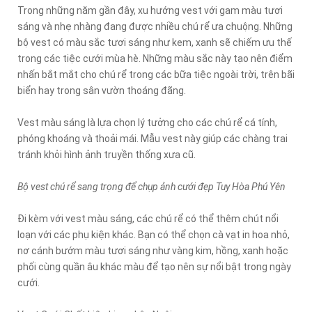
Trong những năm gần đây, xu hướng vest với gam màu tươi
sáng và nhẹ nhàng đang được nhiều chú rể ưa chuộng. Những
bộ vest có màu sắc tươi sáng như kem, xanh sẽ chiếm ưu thế
trong các tiệc cưới mùa hè. Những màu sắc này tạo nên điểm
nhấn bắt mắt cho chú rể trong các bữa tiệc ngoài trời, trên bãi
biển hay trong sân vườn thoáng đãng.
Vest màu sáng là lựa chọn lý tưởng cho các chú rể cá tính,
phóng khoáng và thoải mái. Mẫu vest này giúp các chàng trai
tránh khỏi hình ảnh truyền thống xưa cũ.
Bộ vest chú rể sang trọng để chụp ảnh cưới đẹp Tuy Hòa Phú Yên
Đi kèm với vest màu sáng, các chú rể có thể thêm chút nổi
loạn với các phụ kiện khác. Bạn có thể chọn cà vạt in hoa nhỏ,
nơ cánh bướm màu tươi sáng như vàng kim, hồng, xanh hoặc
phối cùng quần âu khác màu để tạo nên sự nổi bật trong ngày
cưới.