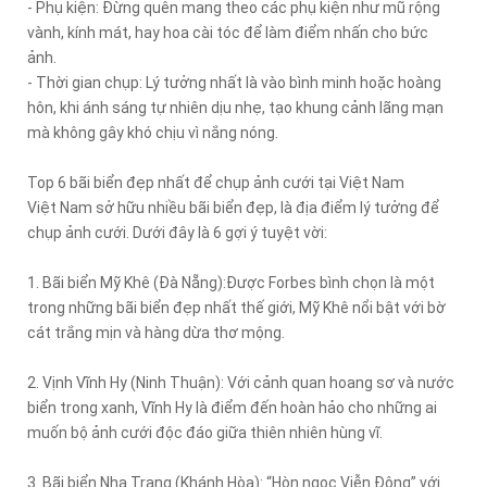
- Phụ kiện: Đừng quên mang theo các phụ kiện như mũ rộng
vành, kính mát, hay hoa cài tóc để làm điểm nhấn cho bức
ảnh.
- Thời gian chụp: Lý tưởng nhất là vào bình minh hoặc hoàng
hôn, khi ánh sáng tự nhiên dịu nhẹ, tạo khung cảnh lãng mạn
mà không gây khó chịu vì nắng nóng.
Top 6 bãi biển đẹp nhất để chụp ảnh cưới tại Việt Nam
Việt Nam sở hữu nhiều bãi biển đẹp, là địa điểm lý tưởng để
chụp ảnh cưới. Dưới đây là 6 gợi ý tuyệt vời:
1. Bãi biển Mỹ Khê (Đà Nẵng):Được Forbes bình chọn là một
trong những bãi biển đẹp nhất thế giới, Mỹ Khê nổi bật với bờ
cát trắng mịn và hàng dừa thơ mộng.
2. Vịnh Vĩnh Hy (Ninh Thuận): Với cảnh quan hoang sơ và nước
biển trong xanh, Vĩnh Hy là điểm đến hoàn hảo cho những ai
muốn bộ ảnh cưới độc đáo giữa thiên nhiên hùng vĩ.
3. Bãi biển Nha Trang (Khánh Hòa): “Hòn ngọc Viễn Đông” với