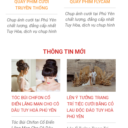
QUAY PHIM CƯỚI
QUAY PHIM FLYCAM
TRUYỀN THỐNG
Chụp ảnh cưới tại Phú Yên
chất lượng, đẳng cấp nhất
Chụp ảnh cưới tại Phú Yên
Tuy Hòa, dịch vụ chụp hình
chất lượng, đẳng cấp nhất
cưới chất lượng ảnh cực
Tuy Hòa, dịch vụ chụp hình
đẹp
cưới chất lượng ảnh cực
đẹp
THÔNG TIN MỚI
TÓC BÚI CHIFON CỔ
LÊN Ý TƯỞNG TRANG
ĐIỂN LÃNG MẠN CHO CÔ
TRÍ TIỆC CƯỚI BẰNG CỎ
DÂU TUY HOÀ PHÚ YÊN
LAU ĐỘC ĐÁO TUY HOÀ
PHÚ YÊN
Tóc Búi Chifon Cổ Điển