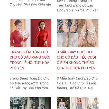
Lãng Mạn Cho Cô Dâu
Lên Ý Tưởng Trang Trí
Tuy Hoà Phú Yên Kiểu tóc
Tiệc Cưới Bằng Cỏ Lau
búi Chignon có nguồn gốc
Độc Đáo Tuy Hoà Phú Yên
từ tiếng Pháp, mang
Trang trí tiệc cưới bằng
phong cách cổ điển với
cỏ lau là một ý tưởng độc
cách búi vặn thừng thấp.
đáo dành cho mùa thu,
mang đến không gian
lãng mạn và ấn tượng.
TRANG ĐIỂM TÔNG ĐỎ
3 MẪU GIÀY CƯỚI ĐẸP
CHO CÔ DÂU RẠNG NGỜI
CHO CÔ DÂU TIỆC CƯỚI
TRONG LỄ HỎI TUY HOÀ
Ở BIỂN KHÔNG THỂ BỎ
PHÚ YÊN
QUA TUY HOÀ PHÚ YÊN
Trang Điểm Tông Đỏ Cho
3 Mẫu Giày Cưới Đẹp Cho
Cô Dâu Rạng Ngời Trong
Cô Dâu Tiệc Cưới Ở Biển
Lễ Hỏi Tuy Hoà Phú Yên
Không Thể Bỏ Qua Tuy
Phong cách trang điểm
Hoà Phú Yên Mẫu giày
trong suốt cho cô dâu
cưới nào trên bãi biển
giúp cô dâu di chuyển dễ
dàng mà vẫn giữ vẻ sang