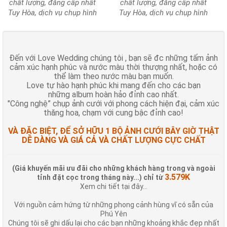
chất lượng, đẳng cấp nhất
chất lượng, đẳng cấp nhất
Tuy Hòa, dịch vụ chụp hình
Tuy Hòa, dịch vụ chụp hình
cưới chất lượng ảnh cực đẹp
cưới chất lượng ảnh cực đẹp
Đến với Love Wedding chúng tôi , bạn sẽ đc những tấm ảnh
cảm xúc hạnh phúc và nước màu thời thượng nhất, hoặc có
thể làm theo nước màu bạn muốn.
Love tự hào hạnh phúc khi mang đến cho các bạn
những album hoàn hảo đỉnh cao nhất.
"Công nghệ” chụp ảnh cưới với phong cách hiện đại, cảm xúc
thăng hoa, chạm với cung bậc đỉnh cao!
VÀ ĐẶC BIỆT, ĐỂ SỞ HỮU 1 BỘ ẢNH CƯỚI BÂY GIỜ THẬT
DỄ DÀNG VÀ GIÁ CẢ VÀ CHẤT LƯỢNG CỰC CHẤT
(Giá khuyến mãi ưu đãi cho những khách hàng trong và ngoài
3.579K
tỉnh đặt cọc trong tháng này...) chỉ từ
Xem chi tiết tại đây...
Với nguồn cảm hứng từ những phong cảnh hùng vĩ có sẵn của
Phú Yên
Chúng tôi sẽ ghi dấu lại cho các bạn những khoảng khắc đẹp nhất