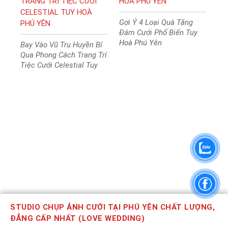
TRANG TRÍ TIỆC CƯỚI
HOÀ PHÚ YÊN
CELESTIAL TUY HOÀ
Gợi Ý 4 Loại Quà Tặng
PHÚ YÊN
Đám Cưới Phổ Biến Tuy
Hoà Phú Yên
Bay Vào Vũ Trụ Huyền Bí
Qua Phong Cách Trang Trí
Tiệc Cưới Celestial Tuy
Hoà Phú Yên Phong cách
trang trí tiệc cưới
Celestial sẽ là một trong
những xu hướng nổi bật
trong mùa hè năm nay.
STUDIO CHỤP ẢNH CƯỚI TẠI PHÚ YÊN CHẤT LƯỢNG,
ĐẲNG CẤP NHẤT (LOVE WEDDING)