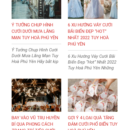
trọng?
Ý TƯỞNG CHỤP HÌNH
6 XU HƯỚNG VÁY CƯỚI
CƯỚI DƯỚI MƯA LÃNG
BÃI BIỂN ĐẸP “HOT”
MẠN TUY HOÀ PHÚ YÊN
NHẤT 2022 TUY HOÀ
PHÚ YÊN
Ý Tưởng Chụp Hình Cưới
Dưới Mưa Lãng Mạn Tuy
6 Xu Hướng Váy Cưới Bãi
Hoà Phú Yên Hãy bắt kịp
Biển Đẹp “Hot” Nhất 2022
mùa mưa và lập tức lên ý
Tuy Hoà Phú Yên Những
tưởng cho album ảnh
mẫu váy cưới bãi biển
cưới dưới mưa của hai
nào sẽ là lựa chọn hoàn
bạn.
hảo cho các cô dâu trong
năm 2022?
BAY VÀO VŨ TRỤ HUYỀN
GỢI Ý 4 LOẠI QUÀ TẶNG
BÍ QUA PHONG CÁCH
ĐÁM CƯỚI PHỔ BIẾN TUY