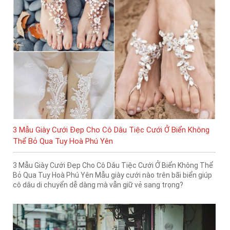
3 Mẫu Giày Cưới Đẹp Cho Cô Dâu Tiệc Cưới Ở Biển Không
Thể Bỏ Qua Tuy Hoà Phú Yên
3 Mẫu Giày Cưới Đẹp Cho Cô Dâu Tiệc Cưới Ở Biển Không Thể
Bỏ Qua Tuy Hoà Phú Yên Mẫu giày cưới nào trên bãi biển giúp
cô dâu di chuyển dễ dàng mà vẫn giữ vẻ sang trọng?