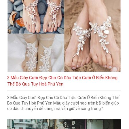
3 Mẫu Giày Cưới Đẹp Cho Cô Dâu Tiệc Cưới Ở Biển Không
Thể Bỏ Qua Tuy Hoà Phú Yên
3 Mẫu Giày Cưới Đẹp Cho Cô Dâu Tiệc Cưới Ở Biển Không Thể
Bỏ Qua Tuy Hoà Phú Yên Mẫu giày cưới nào trên bãi biển giúp
cô dâu di chuyển dễ dàng mà vẫn giữ vẻ sang trọng?