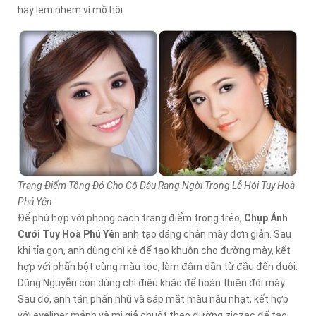
hay lem nhem vì mồ hôi.
Trang Điểm Tông Đỏ Cho Cô Dâu Rạng Ngời Trong Lễ Hỏi Tuy Hoà
Phú Yên
Để phù hợp với phong cách trang điểm trong trẻo,
Chụp Ảnh
Cưới Tuy Hoà Phú Yên
anh tạo dáng chân mày đơn giản. Sau
khi tỉa gọn, anh dùng chì kẻ để tạo khuôn cho đường mày, kết
hợp với phấn bột cùng màu tóc, làm đậm dần từ đầu đến đuôi.
Dũng Nguyễn còn dùng chì điêu khắc để hoàn thiện đôi mày.
Sau đó, anh tán phấn nhũ và sáp mắt màu nâu nhạt, kết hợp
với eyeliner mảnh và mi giả chuốt theo đường ziczac để tạo