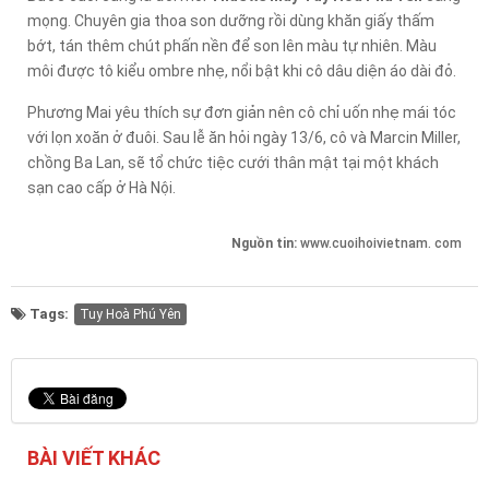
mọng. Chuyên gia thoa son dưỡng rồi dùng khăn giấy thấm
bớt, tán thêm chút phấn nền để son lên màu tự nhiên. Màu
môi được tô kiểu ombre nhẹ, nổi bật khi cô dâu diện áo dài đỏ.
Phương Mai yêu thích sự đơn giản nên cô chỉ uốn nhẹ mái tóc
với lọn xoăn ở đuôi. Sau lễ ăn hỏi ngày 13/6, cô và Marcin Miller,
chồng Ba Lan, sẽ tổ chức tiệc cưới thân mật tại một khách
sạn cao cấp ở Hà Nội.
Nguồn tin:
www.cuoihoivietnam. com
Tags:
Tuy Hoà Phú Yên
BÀI VIẾT KHÁC