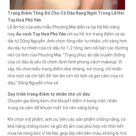
Trang Điểm Tông Đỏ Cho Cô Dâu Rạng Ngời Trong Lễ Hỏi
Tuy Hoà Phú Yên
Lễ ăn hỏi của siêu mẫu Phương Mai diễn ra tại Hà Nội sáng
nay,
Áo cưới Tuy Hoà Phú Yên
với sự hỗ trợ trang điểm và áo
dài từ Dũng Nguyễn. Anh chọn tông nền tự nhiên, chỉ sáng hơn
da nâu tự nhiên của cô dâu từ 1-2 tông, làm nổi bật các đường
nét cá tính của Phương Mai. “Trang phục áo dài truyền thống
của cô dâu là yếu tố chính định hình phong cách makeup. Vì
vậy, tôi chọn kiểu trang điểm nhẹ nhàng, trẻ trung, chỉ nhấn
nhá một vài chi tiết để tôn lên nét nữ tính và gợi cảm của cô
dâu,” Dũng Nguyễn chia sẻ.
Quy trình trang điểm tự nhiên cho cô dâu
Chuyên gia dùng kem che khuyết điểm ở bọng mắt, nhân
trung và cằm để khuôn mặt trở nên sáng bừng.
Khi chọn mỹ phẩm, anh ưu tiên các sản phẩm chống nắng, có
khả năng chống nước và giữ độ ẩm cao phù hợp với thời tiết
mùa hè nóng bức ở Hà Nội, giúp lớp nền bền màu, không bị trôi