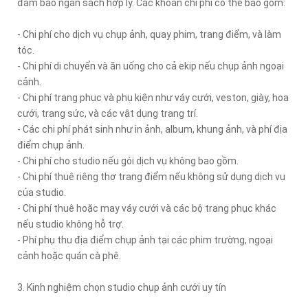
đảm bảo ngân sách hợp lý. Các khoản chi phí có thể bao gồm:
- Chi phí cho dịch vụ chụp ảnh, quay phim, trang điểm, và làm
tóc.
- Chi phí di chuyển và ăn uống cho cả ekip nếu chụp ảnh ngoại
cảnh.
- Chi phí trang phục và phụ kiện như váy cưới, veston, giày, hoa
cưới, trang sức, và các vật dụng trang trí.
- Các chi phí phát sinh như in ảnh, album, khung ảnh, và phí địa
điểm chụp ảnh.
- Chi phí cho studio nếu gói dịch vụ không bao gồm.
- Chi phí thuê riêng thợ trang điểm nếu không sử dụng dịch vụ
của studio.
- Chi phí thuê hoặc may váy cưới và các bộ trang phục khác
nếu studio không hỗ trợ.
- Phí phụ thu địa điểm chụp ảnh tại các phim trường, ngoại
cảnh hoặc quán cà phê.
3. Kinh nghiệm chọn studio chụp ảnh cưới uy tín