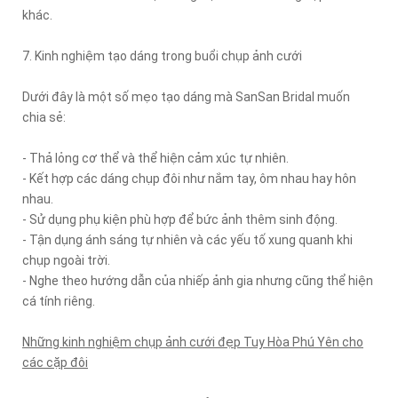
khác.
7. Kinh nghiệm tạo dáng trong buổi chụp ảnh cưới
Dưới đây là một số mẹo tạo dáng mà SanSan Bridal muốn
chia sẻ:
- Thả lỏng cơ thể và thể hiện cảm xúc tự nhiên.
- Kết hợp các dáng chụp đôi như nắm tay, ôm nhau hay hôn
nhau.
- Sử dụng phụ kiện phù hợp để bức ảnh thêm sinh động.
- Tận dụng ánh sáng tự nhiên và các yếu tố xung quanh khi
chụp ngoài trời.
- Nghe theo hướng dẫn của nhiếp ảnh gia nhưng cũng thể hiện
cá tính riêng.
Những kinh nghiệm chụp ảnh cưới đẹp Tuy Hòa Phú Yên cho
các cặp đôi