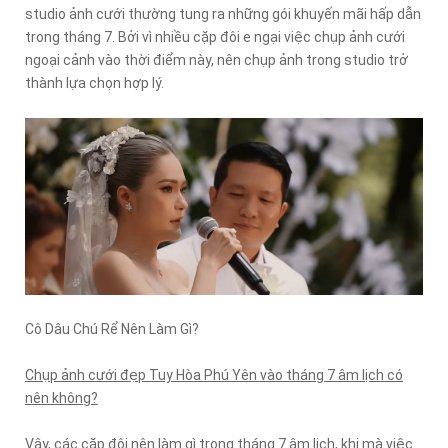
studio ảnh cưới thường tung ra những gói khuyến mãi hấp dẫn
trong tháng 7. Bởi vì nhiều cặp đôi e ngại việc chụp ảnh cưới
ngoại cảnh vào thời điểm này, nên chụp ảnh trong studio trở
thành lựa chọn hợp lý.
Cô Dâu Chú Rể Nên Làm Gì?
Chụp ảnh cưới đẹp Tuy Hòa Phú Yên vào tháng 7 âm lịch có
nên không?
Vậy, các cặp đôi nên làm gì trong tháng 7 âm lịch, khi mà việc