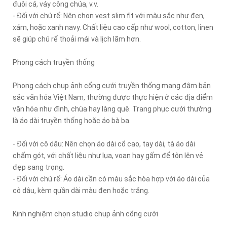
đuôi cá, váy công chúa, v.v.
- Đối với chú rể: Nên chọn vest slim fit với màu sắc như đen,
xám, hoặc xanh navy. Chất liệu cao cấp như wool, cotton, linen
sẽ giúp chú rể thoải mái và lịch lãm hơn.
Phong cách truyền thống
Phong cách chụp ảnh cổng cưới truyền thống mang đậm bản
sắc văn hóa Việt Nam, thường được thực hiện ở các địa điểm
văn hóa như đình, chùa hay làng quê. Trang phục cưới thường
là áo dài truyền thống hoặc áo bà ba.
- Đối với cô dâu: Nên chọn áo dài cổ cao, tay dài, tà áo dài
chấm gót, với chất liệu như lụa, voan hay gấm để tôn lên vẻ
đẹp sang trọng.
- Đối với chú rể: Áo dài cần có màu sắc hòa hợp với áo dài của
cô dâu, kèm quần dài màu đen hoặc trắng.
Kinh nghiệm chọn studio chụp ảnh cổng cưới