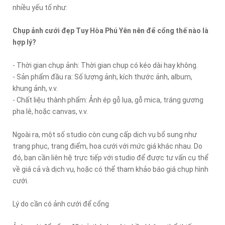
nhiều yếu tố như:
Chụp ảnh cưới đẹp Tuy Hòa Phú Yên nên để cổng thế nào là
hợp lý?
- Thời gian chụp ảnh: Thời gian chụp có kéo dài hay không.
- Sản phẩm đầu ra: Số lượng ảnh, kích thước ảnh, album,
khung ảnh, v.v.
- Chất liệu thành phẩm: Ảnh ép gỗ lụa, gỗ mica, tráng gương
pha lê, hoặc canvas, v.v.
Ngoài ra, một số studio còn cung cấp dịch vụ bổ sung như
trang phục, trang điểm, hoa cưới với mức giá khác nhau. Do
đó, bạn cần liên hệ trực tiếp với studio để được tư vấn cụ thể
về giá cả và dịch vụ, hoặc có thể tham khảo báo giá chụp hình
cưới.
Lý do cần có ảnh cưới để cổng