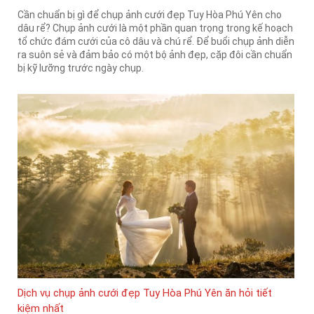
Cần chuẩn bị gì để chụp ảnh cưới đẹp Tuy Hòa Phú Yên cho
dâu rể? Chụp ảnh cưới là một phần quan trọng trong kế hoạch
tổ chức đám cưới của cô dâu và chú rể. Để buổi chụp ảnh diễn
ra suôn sẻ và đảm bảo có một bộ ảnh đẹp, cặp đôi cần chuẩn
bị kỹ lưỡng trước ngày chụp.
Dịch vụ chụp ảnh cưới đẹp Tuy Hòa Phú Yên ăn hỏi tiết
kiệm nhất