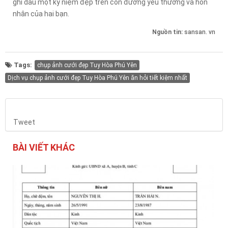
ghi dấu một kỷ niệm đẹp trên con đường yêu thương và hôn
nhân của hai bạn.
Nguồn tin:
sansan. vn
Tags:
chụp ảnh cưới đẹp Tuy Hòa Phú Yên
Dịch vụ chụp ảnh cưới đẹp Tuy Hòa Phú Yên ăn hỏi tiết kiệm nhất
Tweet
BÀI VIẾT KHÁC