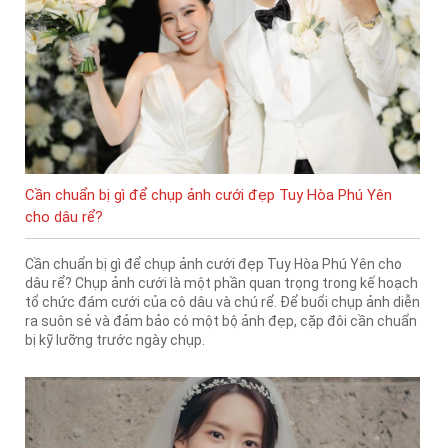
Cần chuẩn bị gì để chụp ảnh cưới đẹp Tuy Hòa Phú Yên
cho dâu rể?
Cần chuẩn bị gì để chụp ảnh cưới đẹp Tuy Hòa Phú Yên cho
dâu rể? Chụp ảnh cưới là một phần quan trọng trong kế hoạch
tổ chức đám cưới của cô dâu và chú rể. Để buổi chụp ảnh diễn
ra suôn sẻ và đảm bảo có một bộ ảnh đẹp, cặp đôi cần chuẩn
bị kỹ lưỡng trước ngày chụp.