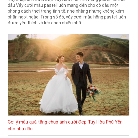
dâu Váy cưới màu pastel luôn mang đến cho cô dâu một
phong cách thời trang tinh tế, nhẹ nhàng nhưng không kém
phần ngọt ngào. Trong số đó, váy cưới màu hồng pastel luôn
được yêu thích và lựa chọn nhiều nhất.
Gợi ý mẫu quà tặng chụp ảnh cưới đẹp Tuy Hòa Phú Yên
cho phụ dâu