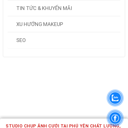
TIN TỨC & KHUYẾN MÃI
XU HƯỚNG MAKEUP
SEO
STUDIO CHỤP ẢNH CƯỚI TẠI PHÚ YÊN CHẤT LƯỢNG,