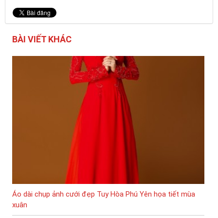
BÀI VIẾT KHÁC
Áo dài chụp ảnh cưới đẹp Tuy Hòa Phú Yên họa tiết mùa
xuân