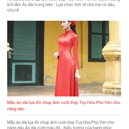
lịch lãm Áo dài trung niên - Lựa chọn tinh tế cho mẹ cô dâu,
chú rể
Mẫu áo dài lụa đỏ chụp ảnh cưới đẹp Tuy Hòa Phú Yên cho
nàng dâu
Mẫu áo dài lụa đỏ chụp ảnh cưới đẹp Tuy Hòa Phú Yên cho
nàng dâu Áo dài cưới màu đỏ - Biểu tượng của hạnh phúc