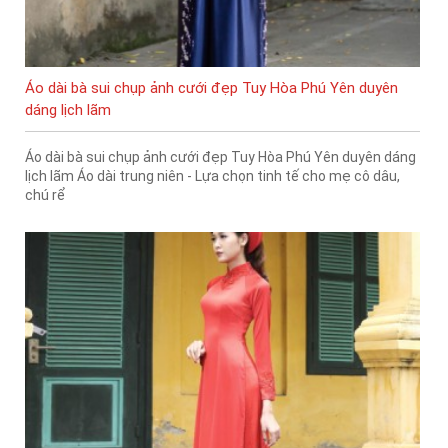
Áo dài bà sui chụp ảnh cưới đẹp Tuy Hòa Phú Yên duyên
dáng lịch lãm
Áo dài bà sui chụp ảnh cưới đẹp Tuy Hòa Phú Yên duyên dáng
lịch lãm Áo dài trung niên - Lựa chọn tinh tế cho mẹ cô dâu,
chú rể