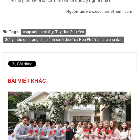
trên tay, đó sẽ là lời cảm ơn và lời chúc ý nghĩa nhất.
Nguồn tin:
www.cuoihoivietnam. com
Tags:
chụp ảnh cưới đẹp Tuy Hòa Phú Yên
Gợi ý mẫu quà tặng chụp ảnh cưới đẹp Tuy Hòa Phú Yên cho phụ dâu
BÀI VIẾT KHÁC