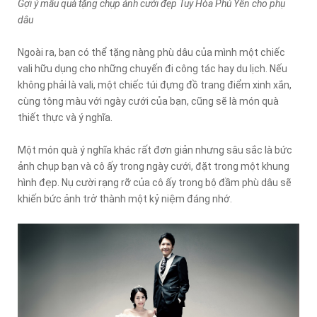
Gợi ý mẫu quà tặng chụp ảnh cưới đẹp Tuy Hòa Phú Yên cho phụ
dâu
Ngoài ra, bạn có thể tặng nàng phù dâu của mình một chiếc
vali hữu dụng cho những chuyến đi công tác hay du lịch. Nếu
không phải là vali, một chiếc túi đựng đồ trang điểm xinh xắn,
cùng tông màu với ngày cưới của bạn, cũng sẽ là món quà
thiết thực và ý nghĩa.
Một món quà ý nghĩa khác rất đơn giản nhưng sâu sắc là bức
ảnh chụp bạn và cô ấy trong ngày cưới, đặt trong một khung
hình đẹp. Nụ cười rạng rỡ của cô ấy trong bộ đầm phù dâu sẽ
khiến bức ảnh trở thành một kỷ niệm đáng nhớ.