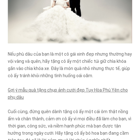
Nếu phù dâu của bạn là một cô gái xinh đẹp nhưng thường hay
vội vàng và quên, hãy tặng cô ấy một chiếc túi giữ chìa khóa
gắn vào chìa khóa xe. Đây là món quà nhỏ nhưng thực tế, giúp
cô ấy tránh khỏi những tình huống oái oăm.
Gợi ý mẫu quà tặng chụp ảnh cưới đẹp Tuy Hòa Phú Yên cho
phụ dâu
Cuối cùng, đừng quên dành tặng cô ấy một cái ôm thật nồng
ấm và chân thành, cảm ơn cô ấy vì mọi điều đã làm cho bạn, vì
thời gian, công sức, và niềm hạnh phúc mà bạn được tận
hưởng trong ngày cưới. Hãy tặng cô ấy bó hoa bạn đang cầm