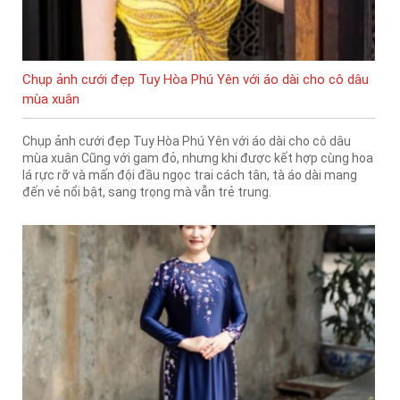
Chụp ảnh cưới đẹp Tuy Hòa Phú Yên với áo dài cho cô dâu
mùa xuân
Chụp ảnh cưới đẹp Tuy Hòa Phú Yên với áo dài cho cô dâu
mùa xuân Cũng với gam đỏ, nhưng khi được kết hợp cùng hoa
lá rực rỡ và mấn đội đầu ngọc trai cách tân, tà áo dài mang
đến vẻ nổi bật, sang trọng mà vẫn trẻ trung.