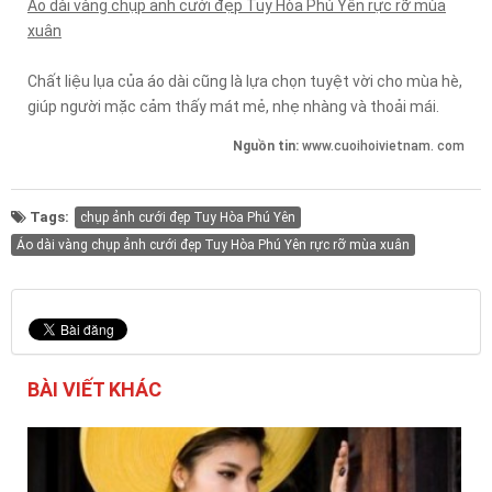
Áo dài vàng chụp ảnh cưới đẹp Tuy Hòa Phú Yên rực rỡ mùa
xuân
Chất liệu lụa của áo dài cũng là lựa chọn tuyệt vời cho mùa hè,
giúp người mặc cảm thấy mát mẻ, nhẹ nhàng và thoải mái.
Nguồn tin:
www.cuoihoivietnam. com
Tags:
chụp ảnh cưới đẹp Tuy Hòa Phú Yên
Áo dài vàng chụp ảnh cưới đẹp Tuy Hòa Phú Yên rực rỡ mùa xuân
BÀI VIẾT KHÁC