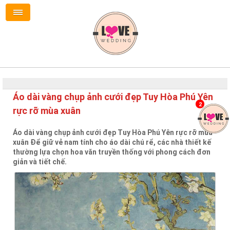
Áo dài vàng chụp ảnh cưới đẹp Tuy Hòa Phú Yên
2
rực rỡ mùa xuân
Áo dài vàng chụp ảnh cưới đẹp Tuy Hòa Phú Yên rực rỡ mùa
xuân Để giữ vẻ nam tính cho áo dài chú rể, các nhà thiết kế
thường lựa chọn hoa văn truyền thống với phong cách đơn
giản và tiết chế.