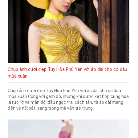
Chụp ảnh cưới đẹp Tuy Hòa Phú Yên với áo dài cho cô dâu
mùa xuân
Chụp ảnh cưới đẹp Tuy Hòa Phú Yên với áo dài cho cô dâu
mùa xuân Cũng với gam đỏ, nhưng khi được kết hợp cùng hoa
lá rực rỡ và mấn đội đầu ngọc trai cách tân, tà áo dài mang
đến vẻ nổi bật, sang trọng mà vẫn trẻ trung.