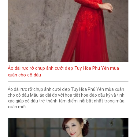
Áo dài rực rỡ chụp ảnh cưới đẹp Tuy Hòa Phú Yên mùa
xuân cho cô dâu
Áo dài rực rỡ chụp ảnh cưới đẹp Tuy Hòa Phú Yên mùa xuân
cho cô dâu Mẫu áo dài đỏ với họa tiết hoa đào cầu kỳ và tinh
xảo giúp cô dâu trở thành tâm điểm, nổi bật nhất trong mùa
xuân mới.