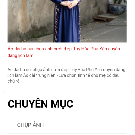
Áo dài bà sui chụp ảnh cưới đẹp Tuy Hòa Phú Yên duyên
dáng lịch lãm
Áo dài bà sui chụp ảnh cưới đẹp Tuy Hòa Phú Yên duyên dáng
lịch lãm Áo dài trung niên - Lựa chọn tinh tế cho mẹ cô dâu,
chú rể
CHUYÊN MỤC
CHỤP ẢNH