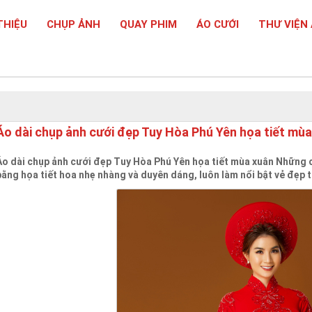
THIỆU
CHỤP ẢNH
QUAY PHIM
ÁO CƯỚI
THƯ VIỆN
Áo dài chụp ảnh cưới đẹp Tuy Hòa Phú Yên họa tiết mù
Áo dài chụp ảnh cưới đẹp Tuy Hòa Phú Yên họa tiết mùa xuân Những 
bằng họa tiết hoa nhẹ nhàng và duyên dáng, luôn làm nổi bật vẻ đẹp t