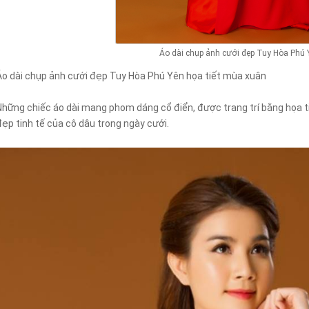
Áo dài chụp ảnh cưới đẹp Tuy Hòa Phú 
Áo dài chụp ảnh cưới đẹp Tuy Hòa Phú Yên họa tiết mùa xuân
Những chiếc áo dài mang phom dáng cổ điển, được trang trí bằng họa ti
đẹp tinh tế của cô dâu trong ngày cưới.