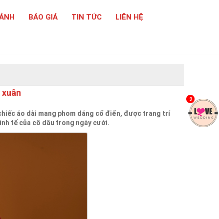
 ẢNH
BÁO GIÁ
TIN TỨC
LIÊN HỆ
a xuân
2
chiếc áo dài mang phom dáng cổ điển, được trang trí
inh tế của cô dâu trong ngày cưới.