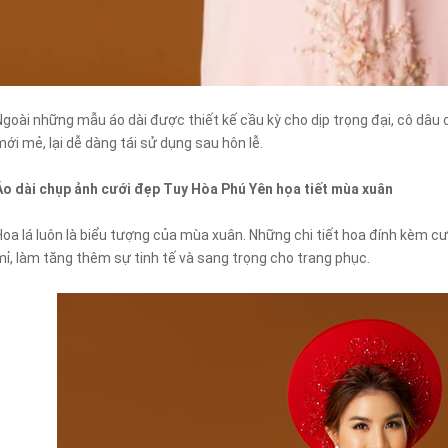
Ngoài những mẫu áo dài được thiết kế cầu kỳ cho dịp trọng đại, cô dâu 
mới mẻ, lại dễ dàng tái sử dụng sau hôn lễ.
Áo dài chụp ảnh cưới đẹp Tuy Hòa Phú Yên họa tiết mùa xuân
Hoa lá luôn là biểu tượng của mùa xuân. Những chi tiết hoa đính kèm cư
mỉ, làm tăng thêm sự tinh tế và sang trọng cho trang phục.