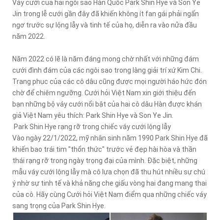
Váy cưới của hai ngôi sao Hàn Quốc Park Shin Hye và Son Ye
Jin trong lễ cưới gần đây đã khiến không ít fan gái phải ngẩn
ngơ trước sự lộng lẫy và tinh tế của họ, diễn ra vào nửa đầu
năm 2022.
Năm 2022 có lẽ là năm đáng mong chờ nhất với những đám
cưới đình đám của các ngôi sao trong làng giải trí xứ Kim Chi.
Trang phục của các cô dâu cũng được mọi người háo hức đón
chờ để chiêm ngưỡng. Cưới hỏi Việt Nam xin giới thiệu đến
bạn những bộ váy cưới nổi bật của hai cô dâu Hàn được khán
giả Việt Nam yêu thích: Park Shin Hye và Son Ye Jin.
Park Shin Hye rạng rỡ trong chiếc váy cưới lộng lẫy
Vào ngày 22/1/2022, mỹ nhân sinh năm 1990 Park Shin Hye đã
khiến bao trái tim "thổn thức" trước vẻ đẹp hài hòa và thần
thái rạng rỡ trong ngày trọng đại của mình. Đặc biệt, những
mẫu váy cưới lộng lẫy mà cô lựa chọn đã thu hút nhiều sự chú
ý nhờ sự tinh tế và khả năng che giấu vòng hai đang mang thai
của cô. Hãy cùng Cưới hỏi Việt Nam điểm qua những chiếc váy
sang trọng của Park Shin Hye.