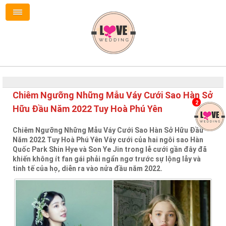
Chiêm Ngưỡng Những Mẫu Váy Cưới Sao Hàn Sở
2
Hữu Đầu Năm 2022 Tuy Hoà Phú Yên
Chiêm Ngưỡng Những Mẫu Váy Cưới Sao Hàn Sở Hữu Đầu
Năm 2022 Tuy Hoà Phú Yên Váy cưới của hai ngôi sao Hàn
Quốc Park Shin Hye và Son Ye Jin trong lễ cưới gần đây đã
khiến không ít fan gái phải ngẩn ngơ trước sự lộng lẫy và
tinh tế của họ, diễn ra vào nửa đầu năm 2022.