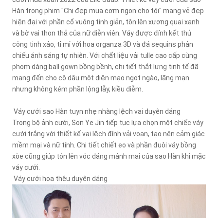
Hàn trong phim "Chị đẹp mua cơm ngon cho tôi" mang vẻ đẹp
hiện đại với phần cổ vuông tinh giản, tôn lên xương quai xanh
và bờ vai thon thả của nữ diễn viên. Váy được đính kết thủ
công tinh xảo, tỉ mỉ với hoa organza 3D và đá sequins phản
chiếu ánh sáng tự nhiên. Với chất liệu vải tulle cao cấp cùng
phom dáng ball gown bồng bềnh, chi tiết thắt lưng tinh tế đã
mang đến cho cô dâu một diện mạo ngọt ngào, lãng mạn
nhưng không kém phần lộng lẫy, kiều diễm.
Váy cưới sao Hàn tuyn nhẹ nhàng lệch vai duyên dáng
Trong bộ ảnh cưới, Son Ye Jin tiếp tục lựa chọn một chiếc váy
cưới trắng với thiết kế vai lệch đính vải voan, tạo nên cảm giác
mềm mại và nữ tính. Chi tiết chiết eo và phần đuôi váy bồng
xòe cũng giúp tôn lên vóc dáng mảnh mai của sao Hàn khi mặc
váy cưới.
Váy cưới hoa thêu duyên dáng