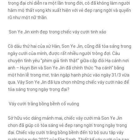
trọng đại chỉ diễn ra một lần trong đời, cô đã không làm người
hâm mộ thất vọng khi xuất hiện với vẻ đẹp rạng ngời và quyến
rũ như một nữ thần.
Son Ye Jin xinh đẹp trong chiếc váy cưới tinh xảo
Cô dâu thứ hai của xứ Hàn, Son Ye Jin, cũng đã tỏa sáng trong
ngày cưới của mình, được rất nhiều người trông đợi. Câu
chuyện tình yêu “phim giả tình thật” giữa cặp đôi Hạ cánh nơi
anh – Huyn Bin và Son Ye Jin đã chính thức “hạ cánh” bằng
một hôn lễ trong mơ, tràn ngập hạnh phúc vào ngày 31/3 vừa
qua. Vậy Son Ye Jin đã lựa chọn những chiếc váy cưới nào để
tỏa sáng trong ngày trọng đại?
Váy cưới trắng bồng bềnh cổ vuông
Sở hữu vóc dáng mảnh mai, chiếc váy cưới mà Son Ye Jin
chọn đã giúp cô tỏa sáng vẻ đẹp rạng ngời trong ngày trọng
đại. Chiếc váy cưới trắng bồng bềnh đến từ bộ sưu tập váy
cưới mùa xuân 2022 của Elie Saab. Thiết kế váy cưới của sao