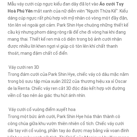
Mẫu váy cưới cúp ngực kiểu đan dây đã lọt vào
Áo cưới Tuy
Hoà Phú Yên
mắt xanh của nữ diễn viên "Người Thừa Kế". Kiểu
dáng cúp ngực rất phù hợp với mỹ nhân có vòng một đầy đặn,
tôn lên vẻ ngoài gợi cảm. Park Shin Hye chuộng những thiết kế
cầu kỳ nhưng phom dáng rộng rãi để che đi vòng hai khi đang
mang thai. Thiết kế ren mà cô diện trong bộ ảnh cưới nhận
được nhiều lời khen ngợi vì giúp cô tôn lên khí chất thanh
thoát, mang đậm chất cổ điển.
Váy cưới ren 3D
Trong đám cưới của Park Shin Hye, chiếc váy cô dâu mặc nằm
trong bộ sưu tập mùa xuân 2022 của thương hiệu xa xỉ Oscar
de la Renta. Chiếc váy ren cắt 3D độc đáo kết hợp với đường
viền cổ tạo nên ảo giác thu hút ánh nhìn.
Váy cưới cổ vuông điểm xuyết hoa
Trong một bức ảnh cưới, Park Shin Hye hóa thân thành cô
công chúa giữa khu vườn thiên nhiên cổ tích. Chiếc váy cưới
dài tay với cổ vuông, phần tay áo được may bằng vải voan đính