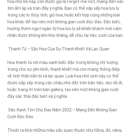
hoa nhỏ bé này, còn được gọi là Forget-me-not, mang đến sắc
tím ấm áp và tràn đầy ý nghĩa. Bạn có thể sắp xếp hoa lưu ly
trong các lọ thủy tinh, giỏ hoa, hoặc kết hợp cùng những loài
hoa khác để tạo nên một không gian cưới độc đáo. Đặc biệt,
hương thơm ngọt ngào từ hoa lưu ly sẽ khiến khách mời cảm
nhận được không khí nhẹ nhàng, dễ chịu tại tiệc cưới của bạn.
Thanh Tú – Sắc Hoa Của Sự Thanh Khiết Và Lạc Quan
Hoa thanh tú với màu xanh biếc đặc trưng không chỉ tượng
trưng cho sự yên bình, thanh khiết mà còn mang thông điệp
về tinh thần bền bỉ và lạc quan. Loài hoa nhỏ xinh này có thể
được sắp xếp trong các chậu nhỏ đặt trên bàn tiệc, dọc lối đi,
hoặc trang trí trên bàn gallery, tạo nên một không gian cưới
đầy sắc thái đặc biệt và ý nghĩa.
Sắc Xanh Tím Chủ Đạo Năm 2022 – Mang Đến Không Gian
Cưới Độc Đáo
Thoát ra khỏi những màu sắc quen thuộc như hồng, đỏ, vàng,