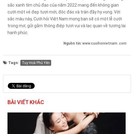
sắc xanh tím chủ đạo của năm 2022 mang đến không gian
cưới một vẻ đẹp tươi mới, độc đáo và tràn đầy hy vọng. Với
sắc màu này, Cưới hỏi Việt Nam mong bạn sẽ có một lễ cưới
trong mơ, gửi gắm thông điệp tươi vui và lạc quan về tương lai
hạnh phúc.
Nguồn tin:
www.cuoihoivietnam. com
Tags:
Tuy Hoà Phú Yên
BÀI VIẾT KHÁC