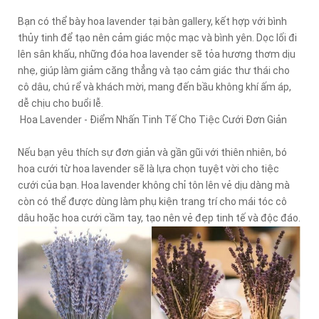
Bạn có thể bày hoa lavender tại bàn gallery, kết hợp với bình
thủy tinh để tạo nên cảm giác mộc mạc và bình yên. Dọc lối đi
lên sân khấu, những đóa hoa lavender sẽ tỏa hương thơm dịu
nhẹ, giúp làm giảm căng thẳng và tạo cảm giác thư thái cho
cô dâu, chú rể và khách mời, mang đến bầu không khí ấm áp,
dễ chịu cho buổi lễ.
Hoa Lavender - Điểm Nhấn Tinh Tế Cho Tiệc Cưới Đơn Giản
Nếu bạn yêu thích sự đơn giản và gần gũi với thiên nhiên, bó
hoa cưới từ hoa lavender sẽ là lựa chọn tuyệt vời cho tiệc
cưới của bạn. Hoa lavender không chỉ tôn lên vẻ dịu dàng mà
còn có thể được dùng làm phụ kiện trang trí cho mái tóc cô
dâu hoặc hoa cưới cầm tay, tạo nên vẻ đẹp tinh tế và độc đáo.