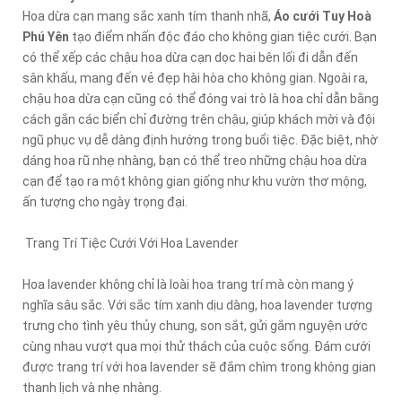
Hoa dừa cạn mang sắc xanh tím thanh nhã,
Áo cưới Tuy Hoà
Phú Yên
tạo điểm nhấn độc đáo cho không gian tiệc cưới. Bạn
có thể xếp các chậu hoa dừa cạn dọc hai bên lối đi dẫn đến
sân khấu, mang đến vẻ đẹp hài hòa cho không gian. Ngoài ra,
chậu hoa dừa cạn cũng có thể đóng vai trò là hoa chỉ dẫn bằng
cách gắn các biển chỉ đường trên chậu, giúp khách mời và đội
ngũ phục vụ dễ dàng định hướng trong buổi tiệc. Đặc biệt, nhờ
dáng hoa rũ nhẹ nhàng, bạn có thể treo những chậu hoa dừa
cạn để tạo ra một không gian giống như khu vườn thơ mộng,
ấn tượng cho ngày trọng đại.
Trang Trí Tiệc Cưới Với Hoa Lavender
Hoa lavender không chỉ là loài hoa trang trí mà còn mang ý
nghĩa sâu sắc. Với sắc tím xanh dịu dàng, hoa lavender tượng
trưng cho tình yêu thủy chung, son sắt, gửi gắm nguyện ước
cùng nhau vượt qua mọi thử thách của cuộc sống. Đám cưới
được trang trí với hoa lavender sẽ đắm chìm trong không gian
thanh lịch và nhẹ nhàng.