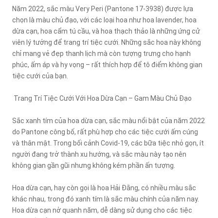
Năm 2022, sắc màu Very Peri (Pantone 17-3938) được lựa
chọn là màu chủ đạo, với các loại hoa như hoa lavender, hoa
dừa cạn, hoa cẩm tú cầu, và hoa thạch thảo là những ứng cử
viên lý tưởng để trang trí tiệc cưới. Những sắc hoa này không
chỉ mang vẻ đẹp thanh lịch mà còn tượng trưng cho hạnh
phúc, ấm áp và hy vọng – rất thích hợp để tô điểm không gian
tiệc cưới của bạn.
Trang Trí Tiệc Cưới Với Hoa Dừa Cạn – Gam Màu Chủ Đạo
Sắc xanh tím của hoa dừa cạn, sắc màu nổi bật của năm 2022
do Pantone công bố, rất phù hợp cho các tiệc cưới ấm cúng
và thân mật. Trong bối cảnh Covid-19, các bữa tiệc nhỏ gọn, ít
người đang trở thành xu hướng, và sắc màu này tạo nên
không gian gần gũi nhưng không kém phần ấn tượng.
Hoa dừa cạn, hay còn gọi là hoa Hải Đằng, có nhiều màu sắc
khác nhau, trong đó xanh tím là sắc màu chính của năm nay.
Hoa dừa cạn nở quanh năm, dễ dàng sử dụng cho các tiệc