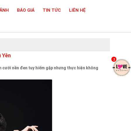
 ẢNH
BÁO GIÁ
TIN TỨC
LIÊN HỆ
ú Yên
2
 cưới nền đen tuy hiếm gặp nhưng thực hiện không