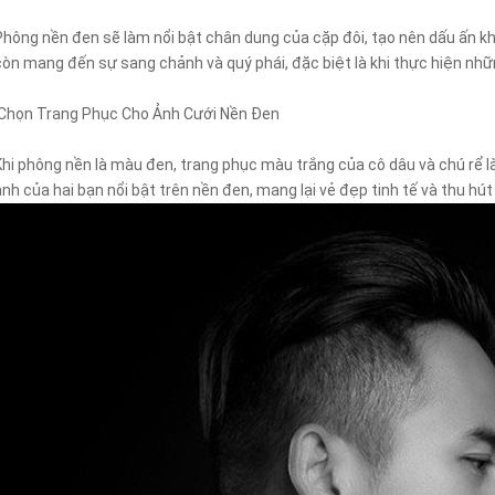
Phông nền đen sẽ làm nổi bật chân dung của cặp đôi, tạo nên dấu ấn khó
còn mang đến sự sang chảnh và quý phái, đặc biệt là khi thực hiện nhữ
Chọn Trang Phục Cho Ảnh Cưới Nền Đen
Khi phông nền là màu đen, trang phục màu trắng của cô dâu và chú rể l
ảnh của hai bạn nổi bật trên nền đen, mang lại vẻ đẹp tinh tế và thu hú