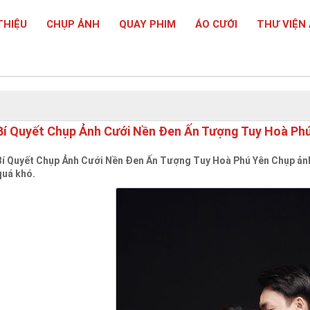
THIỆU
CHỤP ẢNH
QUAY PHIM
ÁO CƯỚI
THƯ VIỆN
Bí Quyết Chụp Ảnh Cưới Nền Đen Ấn Tượng Tuy Hoà Ph
Bí Quyết Chụp Ảnh Cưới Nền Đen Ấn Tượng Tuy Hoà Phú Yên Chụp ảnh
quá khó.