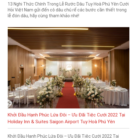
13 Nghi Thức Chính Trong Lễ Rước Dâu Tuy Hoà Phú Yên Cưới
Hỏi Việt Nam gửi đến cô dâu chú rể các bước cần thiết trong
lễ đón dâu, hãy cùng tham khảo nhé!
Khởi Đầu Hạnh Phúc Lứa Đôi – Ưu Đãi Tiệc Cưới 2022 Tại
Holiday Inn & Suites Saigon Airport Tuy Hoà Phú Yên
Khởi Đầu Hạnh Phúc Lứa Đôi – Ưu Đãi Tiệc Cưới 2022 Tại