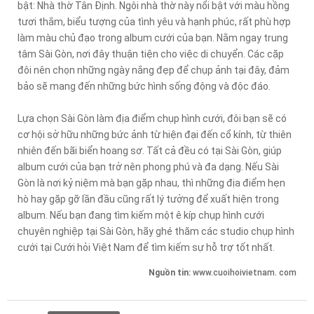
bật: Nhà thờ Tân Định. Ngôi nhà thờ này nổi bật với màu hồng
tươi thắm, biểu tượng của tình yêu và hạnh phúc, rất phù hợp
làm màu chủ đạo trong album cưới của bạn. Nằm ngay trung
tâm Sài Gòn, nơi đây thuận tiện cho việc di chuyển. Các cặp
đôi nên chọn những ngày nắng đẹp để chụp ảnh tại đây, đảm
bảo sẽ mang đến những bức hình sống động và độc đáo.
Lựa chọn Sài Gòn làm địa điểm chụp hình cưới, đôi bạn sẽ có
cơ hội sở hữu những bức ảnh từ hiện đại đến cổ kính, từ thiên
nhiên đến bãi biển hoang sơ. Tất cả đều có tại Sài Gòn, giúp
album cưới của bạn trở nên phong phú và đa dạng. Nếu Sài
Gòn là nơi kỷ niệm mà bạn gặp nhau, thì những địa điểm hẹn
hò hay gặp gỡ lần đầu cũng rất lý tưởng để xuất hiện trong
album. Nếu bạn đang tìm kiếm một ê kíp chụp hình cưới
chuyên nghiệp tại Sài Gòn, hãy ghé thăm các studio chụp hình
cưới tại Cưới hỏi Việt Nam để tìm kiếm sự hỗ trợ tốt nhất.
Nguồn tin:
www.cuoihoivietnam. com