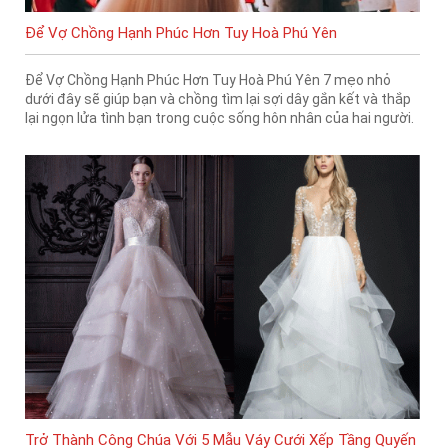
Để Vợ Chồng Hạnh Phúc Hơn Tuy Hoà Phú Yên
Để Vợ Chồng Hạnh Phúc Hơn Tuy Hoà Phú Yên 7 mẹo nhỏ
dưới đây sẽ giúp bạn và chồng tìm lại sợi dây gắn kết và thắp
lại ngọn lửa tình bạn trong cuộc sống hôn nhân của hai người.
Trở Thành Công Chúa Với 5 Mẫu Váy Cưới Xếp Tầng Quyến