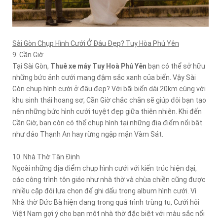
Sài Gòn Chụp Hình Cưới Ở Đâu Đẹp? Tuy Hòa Phú Yên
9. Cần Giờ
Tại Sài Gòn,
Thuê xe máy Tuy Hoà Phú Yên
bạn có thể sở hữu
những bức ảnh cưới mang đậm sắc xanh của biển. Vậy Sài
Gòn chụp hình cưới ở đâu đẹp? Với bãi biển dài 20km cùng với
khu sinh thái hoang sơ, Cần Giờ chắc chắn sẽ giúp đôi bạn tạo
nên những bức hình cưới tuyệt đẹp giữa thiên nhiên. Khi đến
Cần Giờ, bạn còn có thể chụp hình tại những địa điểm nổi bật
như đảo Thạnh An hay rừng ngập mặn Vàm Sát.
10. Nhà Thờ Tân Định
Ngoài những địa điểm chụp hình cưới với kiến trúc hiện đại,
các công trình tôn giáo như nhà thờ và chùa chiền cũng được
nhiều cặp đôi lựa chọn để ghi dấu trong album hình cưới. Vì
Nhà thờ Đức Bà hiện đang trong quá trình trùng tu, Cưới hỏi
Việt Nam gợi ý cho bạn một nhà thờ đặc biệt với màu sắc nổi