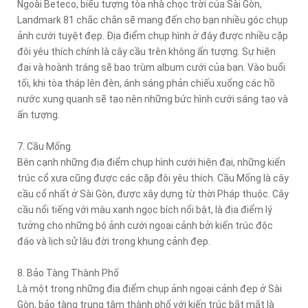
Ngoài Beteco, biểu tượng tòa nhà chọc trời của Sài Gòn,
Landmark 81 chắc chắn sẽ mang đến cho bạn nhiều góc chụp
ảnh cưới tuyệt đẹp. Địa điểm chụp hình ở đây được nhiều cặp
đôi yêu thích chính là cây cầu trên không ấn tượng. Sự hiện
đại và hoành tráng sẽ bao trùm album cưới của bạn. Vào buổi
tối, khi tòa tháp lên đèn, ánh sáng phản chiếu xuống các hồ
nước xung quanh sẽ tạo nên những bức hình cưới sáng tạo và
ấn tượng.
7. Cầu Mống
Bên cạnh những địa điểm chụp hình cưới hiện đại, những kiến
trúc cổ xưa cũng được các cặp đôi yêu thích. Cầu Mống là cây
cầu cổ nhất ở Sài Gòn, được xây dựng từ thời Pháp thuộc. Cây
cầu nổi tiếng với màu xanh ngọc bích nổi bật, là địa điểm lý
tưởng cho những bộ ảnh cưới ngoại cảnh bởi kiến trúc độc
đáo và lịch sử lâu đời trong khung cảnh đẹp.
8. Bảo Tàng Thành Phố
Là một trong những địa điểm chụp ảnh ngoại cảnh đẹp ở Sài
Gòn, bảo tàng trung tâm thành phố với kiến trúc bắt mắt là