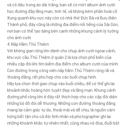
và cô dâu trong áo dài trắng, bạn sẽ có một album ảnh cưới
học đường đầy lãng mạn, tinh tế, và không kém phần hoài cổ.
Xung quanh khu vực này còn có nhà thờ Đức Bà và Bưu điện
Thành phố, đây cũng là những địa điểm nổi tiếng của Sài Gòn,
nơi bạn có thể tạo dáng bên cạnh những khung cảnh lý tưởng
cho ảnh cưới.
4. Nắp Hầm Thủ Thiêm
Với không gian rộng lớn dành cho chụp ảnh cưới ngoại cảnh,
khu vực cầu Thủ Thiêm ở quận 2 là lựa chọn phổ biến của
nhiều cặp đôi khi tìm kiếm địa điểm cho album cưới của mình.
Con đường trong công viên nắp hầm Thủ Thiêm rộng rãi và
thoáng đãng, rất phù hợp cho các buổi chụp hình.
Hãy lựa chọn thời gian chụp vào buổi chiều, để có thể ghi lại
khoảnh khắc hoàng hôn tuyệt đẹp và lãng mạn. Khung cảnh
đường phố rộng lớn ở đây rất thích hợp cho các cặp đôi diện
những bộ đồ đôi dễ thương. Những con đường thoáng đãng
mang lại cảm giác tự do, thoải mái và dễ chịu, là nguồn cảm
hứng bất tận cho cả đôi tình nhân và photographer ghi lại
những khoảnh khắc tự nhiên nhất, cùng nhau nô đùa, đuổi bắt