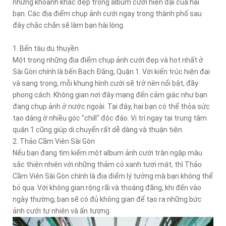
những khoảnh khắc đẹp trong album cưới hiện đại của hai
bạn. Các địa điểm chụp ảnh cưới ngay trong thành phố sau
đây chắc chắn sẽ làm bạn hài lòng.
1. Bến tàu du thuyền
Một trong những địa điểm chụp ảnh cưới đẹp và hot nhất ở
Sài Gòn chính là bến Bạch Đằng, Quận 1. Với kiến trúc hiện đại
và sang trọng, mỗi khung hình cưới sẽ trở nên nổi bật, đầy
phong cách. Không gian nơi đây mang đến cảm giác như bạn
đang chụp ảnh ở nước ngoài. Tại đây, hai bạn có thể thỏa sức
tạo dáng ở nhiều góc "chill" độc đáo. Vị trí ngay tại trung tâm
quận 1 cũng giúp di chuyển rất dễ dàng và thuận tiện.
2. Thảo Cầm Viên Sài Gòn
Nếu bạn đang tìm kiếm một album ảnh cưới tràn ngập màu
sắc thiên nhiên với những thảm cỏ xanh tươi mát, thì Thảo
Cầm Viên Sài Gòn chính là địa điểm lý tưởng mà bạn không thể
bỏ qua. Với không gian rộng rãi và thoáng đãng, khi đến vào
ngày thường, bạn sẽ có đủ không gian để tạo ra những bức
ảnh cưới tự nhiên và ấn tượng.