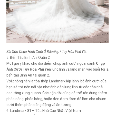
Sài Gòn Chụp Hình Cưới Ở Đâu Đẹp? Tuy Hòa Phú Yên
5. Bến Tàu Bình An, Quận 2
Một gợi ý khác cho địa điểm chụp ảnh cưới ngoại cảnh
Chụp
Ảnh Cưới Tuy Hoà Phú Yên
lung linh và lãng mạn vào buổi tối là
bến tàu Bình An tại quận 2.
Với phông nền là tòa tháp Landmark lấp lánh, bộ ảnh cưới của
bạn sẽ trở nên nổi bật nhờ ánh đèn lung linh từ các tòa nhà
cao tầng xung quanh. Các cặp đôi cũng có thể tận dụng thêm
pháo sáng, pháo bông, hoặc đèn đom đóm để làm cho album
cưới thêm phần sống động và ấn tượng.
6. Landmark 81 – Tòa Nhà Cao Nhất Việt Nam