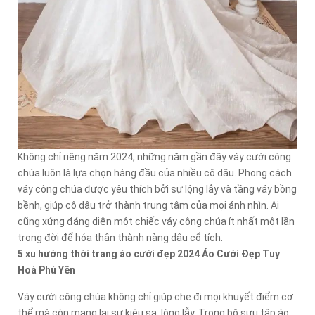
Không chỉ riêng năm 2024, những năm gần đây váy cưới công
chúa luôn là lựa chọn hàng đầu của nhiều cô dâu. Phong cách
váy công chúa được yêu thích bởi sự lộng lẫy và tầng váy bồng
bềnh, giúp cô dâu trở thành trung tâm của mọi ánh nhìn. Ai
cũng xứng đáng diện một chiếc váy công chúa ít nhất một lần
trong đời để hóa thân thành nàng dâu cổ tích.
5 xu hướng thời trang áo cưới đẹp 2024 Áo Cưới Đẹp Tuy
Hoà Phú Yên
Váy cưới công chúa không chỉ giúp che đi mọi khuyết điểm cơ
thể mà còn mang lại sự kiêu sa, lộng lẫy. Trong bộ sưu tập áo