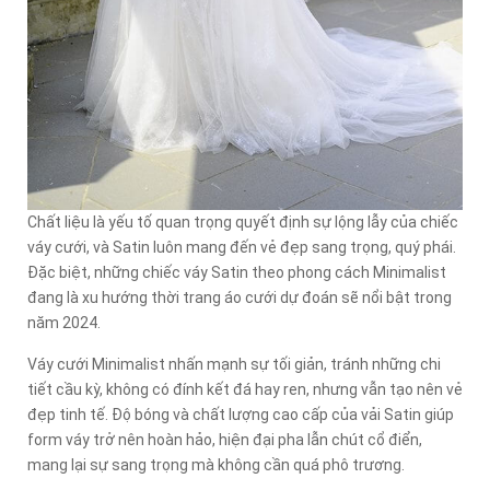
Chất liệu là yếu tố quan trọng quyết định sự lộng lẫy của chiếc
váy cưới, và Satin luôn mang đến vẻ đẹp sang trọng, quý phái.
Đặc biệt, những chiếc váy Satin theo phong cách Minimalist
đang là xu hướng thời trang áo cưới dự đoán sẽ nổi bật trong
năm 2024.
Váy cưới Minimalist nhấn mạnh sự tối giản, tránh những chi
tiết cầu kỳ, không có đính kết đá hay ren, nhưng vẫn tạo nên vẻ
đẹp tinh tế. Độ bóng và chất lượng cao cấp của vải Satin giúp
form váy trở nên hoàn hảo, hiện đại pha lẫn chút cổ điển,
mang lại sự sang trọng mà không cần quá phô trương.