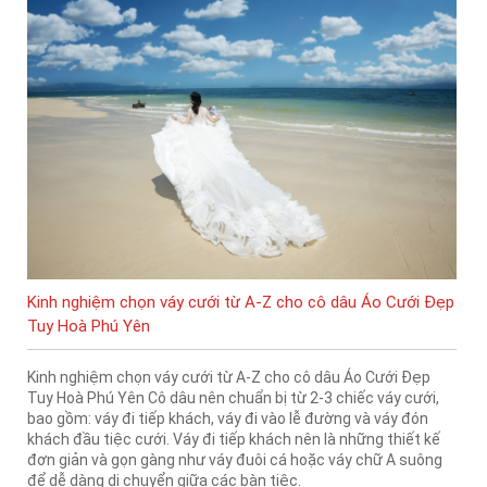
Kinh nghiệm chọn váy cưới từ A-Z cho cô dâu Áo Cưới Đẹp
Tuy Hoà Phú Yên
Kinh nghiệm chọn váy cưới từ A-Z cho cô dâu Áo Cưới Đẹp
Tuy Hoà Phú Yên Cô dâu nên chuẩn bị từ 2-3 chiếc váy cưới,
bao gồm: váy đi tiếp khách, váy đi vào lễ đường và váy đón
khách đầu tiệc cưới. Váy đi tiếp khách nên là những thiết kế
đơn giản và gọn gàng như váy đuôi cá hoặc váy chữ A suông
để dễ dàng di chuyển giữa các bàn tiệc.