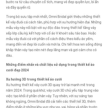
bước ra từ câu chuyện cổ tích, mang vẻ đẹp quyền lực, bí ẩn
và đầy quyến rũ.
Trong bộ sưu tập mới nhất, Omni Bridal giới thiệu những thiết
kế váy đuôi cá cách tân, phù hợp với xu hướng hiện đại. Những
mẫu váy này nổi bật với sự độc đáo trong thiết kế tầng váy
xếp lớp cầu kỳ, kết hợp với cổ áo V khoét sâu táo bạo. Hoặc
mẫu váy đuôi cá với phần cổ cách điệu theo kiểu áo yếm,
mang đến vẻ đẹp lôi cuốn và mới lạ. Chi tiết hoa ren sống động
khắp thân váy tạo nên nét đẹp lãng mạn và gợi cảm cho cô
dâu.
Những điểm nhấn và chất liệu sử dụng trong thiết kế áo
cưới đẹp 2024
Xu hướng 3D trong thiết kế áo cưới
Xu hướng thiết kế váy cưới 3D quay trở lại mạnh mẽ trong
năm 2024. Trong quá khứ, váy cưới 3D chủ yếu tập trung vào
việc tạo khối ở phần chân váy. Tuy nhiên, với sự sáng tạo
không ngừng, Omni Bridal đã cải tiến các thiết kế 3D, thêm
điểm nhấn ở những khu vực như eo, vai, hông và phần trước