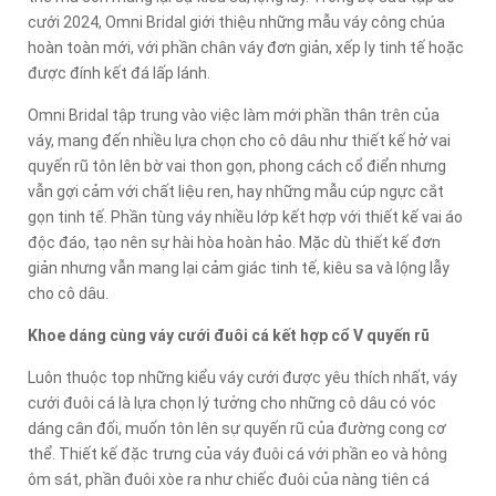
cưới 2024, Omni Bridal giới thiệu những mẫu váy công chúa
hoàn toàn mới, với phần chân váy đơn giản, xếp ly tinh tế hoặc
được đính kết đá lấp lánh.
Omni Bridal tập trung vào việc làm mới phần thân trên của
váy, mang đến nhiều lựa chọn cho cô dâu như thiết kế hở vai
quyến rũ tôn lên bờ vai thon gọn, phong cách cổ điển nhưng
vẫn gợi cảm với chất liệu ren, hay những mẫu cúp ngực cắt
gọn tinh tế. Phần tùng váy nhiều lớp kết hợp với thiết kế vai áo
độc đáo, tạo nên sự hài hòa hoàn hảo. Mặc dù thiết kế đơn
giản nhưng vẫn mang lại cảm giác tinh tế, kiêu sa và lộng lẫy
cho cô dâu.
Khoe dáng cùng váy cưới đuôi cá kết hợp cổ V quyến rũ
Luôn thuộc top những kiểu váy cưới được yêu thích nhất, váy
cưới đuôi cá là lựa chọn lý tưởng cho những cô dâu có vóc
dáng cân đối, muốn tôn lên sự quyến rũ của đường cong cơ
thể. Thiết kế đặc trưng của váy đuôi cá với phần eo và hông
ôm sát, phần đuôi xòe ra như chiếc đuôi của nàng tiên cá