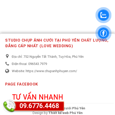
STUDIO CHỤP ẢNH CƯỚI TẠI PHÚ YÊN CHẤT LƯỢNG,
ĐẲNG CẤP NHẤT (LOVE WEDDING)
Địa chỉ:
752 Nguyễn Tất Thành, Tuy Hòa, Phú Yên
Điện thoại:
096543.7979
Website:
https://www.chupanhphuyen.com/
PAGE FACEBOOK
09.6776.4468
Copyright © 2020
Ảnh cưới Phú Yên
Design by
Thiết kế web Phú Yên