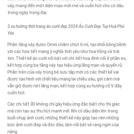
váy, mang đến một diện mạo mới mẻ và cuốn hút cho cô dâu
trong ngày trọng đại.
5 xu hướng thời trang áo cưới đẹp 2024 Áo Cưới Đẹp Tuy Hoà Phú
Yên
Phần tầng váy được Omni chăm chút tỉ mỉ, tạo khối bồng bềnh
với các họa tiết mang ý nghĩa tình yêu như hoa hồng và trái
tim. Thiết kế áo cưới nổi bật với chi tiết hoa đính nổi ở phần eo,
kết hợp cùng ba tầng váy tạo hiệu ứng lãng mạn và quyến rũ.
Phần trên của váy trong bộ sưu tập mới có các thiết kế vai
được tạo hình với chất liệu mang lại chiều sâu, gợi cảm mà
vẫn giữ được nét lãng mạn, kết hợp cùng xu hướng cổ V đầy
cuốn hút.
Các chi tiết 3D không chỉ gây hiệu ứng đặc biệt cho thị giác
mà còn tạo sự thu hút mạnh mẽ. Khi cô dâu diện lên trong
buổi chụp ảnh cưới, những thiết kế này giúp tạo nên những
bức ảnh cưới đẹp và độc đáo, làm nổi bật vẻ rạng ngời của
nàng.