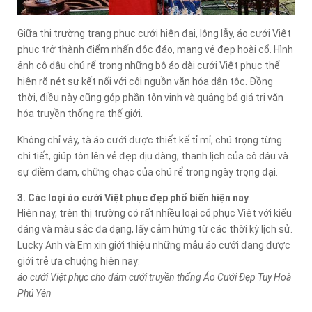
Giữa thị trường trang phục cưới hiện đại, lộng lẫy, áo cưới Việt
phục trở thành điểm nhấn độc đáo, mang vẻ đẹp hoài cổ. Hình
ảnh cô dâu chú rể trong những bộ áo dài cưới Việt phục thể
hiện rõ nét sự kết nối với cội nguồn văn hóa dân tộc. Đồng
thời, điều này cũng góp phần tôn vinh và quảng bá giá trị văn
hóa truyền thống ra thế giới.
Không chỉ vậy, tà áo cưới được thiết kế tỉ mỉ, chú trọng từng
chi tiết, giúp tôn lên vẻ đẹp dịu dàng, thanh lịch của cô dâu và
sự điềm đạm, chững chạc của chú rể trong ngày trọng đại.
3. Các loại áo cưới Việt phục đẹp phổ biến hiện nay
Hiện nay, trên thị trường có rất nhiều loại cổ phục Việt với kiểu
dáng và màu sắc đa dạng, lấy cảm hứng từ các thời kỳ lịch sử.
Lucky Anh và Em xin giới thiệu những mẫu áo cưới đang được
giới trẻ ưa chuộng hiện nay:
áo cưới Việt phục cho đám cưới truyền thống Áo Cưới Đẹp Tuy Hoà
Phú Yên