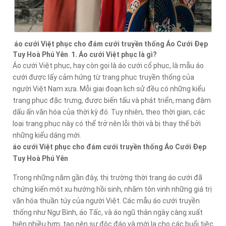
áo cưới Việt phục cho đám cưới truyền thống Áo Cưới Đẹp
Tuy Hoà Phú Yên 1. Áo cưới Việt phục là gì?
Áo cưới Việt phục, hay còn gọi là áo cưới cổ phục, là mẫu áo
cưới được lấy cảm hứng từ trang phục truyền thống của
người Việt Nam xưa. Mỗi giai đoạn lịch sử đều có những kiểu
trang phục đặc trưng, được biến tấu và phát triển, mang đậm
dấu ấn văn hóa của thời kỳ đó. Tuy nhiên, theo thời gian, các
loại trang phục này có thể trở nên lỗi thời và bị thay thế bởi
những kiểu dáng mới.
áo cưới Việt phục cho đám cưới truyền thống Áo Cưới Đẹp
Tuy Hoà Phú Yên
Trong những năm gần đây, thị trường thời trang áo cưới đã
chứng kiến một xu hướng hồi sinh, nhằm tôn vinh những giá trị
văn hóa thuần túy của người Việt. Các mẫu áo cưới truyền
thống như Ngự Bình, áo Tấc, và áo ngũ thân ngày càng xuất
hiện nhiều hơn, tạo nên sự độc đáo và mới lạ cho các buổi tiệc