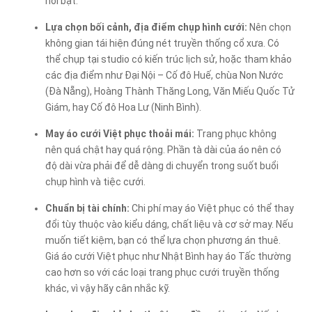
nổi bật.
Lựa chọn bối cảnh, địa điểm chụp hình cưới:
Nên chọn
không gian tái hiện đúng nét truyền thống cổ xưa. Có
thể chụp tại studio có kiến trúc lịch sử, hoặc tham khảo
các địa điểm như Đại Nội – Cố đô Huế, chùa Non Nước
(Đà Nẵng), Hoàng Thành Thăng Long, Văn Miếu Quốc Tử
Giám, hay Cố đô Hoa Lư (Ninh Bình).
May áo cưới Việt phục thoải mái:
Trang phục không
nên quá chật hay quá rộng. Phần tà dài của áo nên có
độ dài vừa phải để dễ dàng di chuyển trong suốt buổi
chụp hình và tiệc cưới.
Chuẩn bị tài chính:
Chi phí may áo Việt phục có thể thay
đổi tùy thuộc vào kiểu dáng, chất liệu và cơ sở may. Nếu
muốn tiết kiệm, bạn có thể lựa chọn phương án thuê.
Giá áo cưới Việt phục như Nhật Bình hay áo Tấc thường
cao hơn so với các loại trang phục cưới truyền thống
khác, vì vậy hãy cân nhắc kỹ.