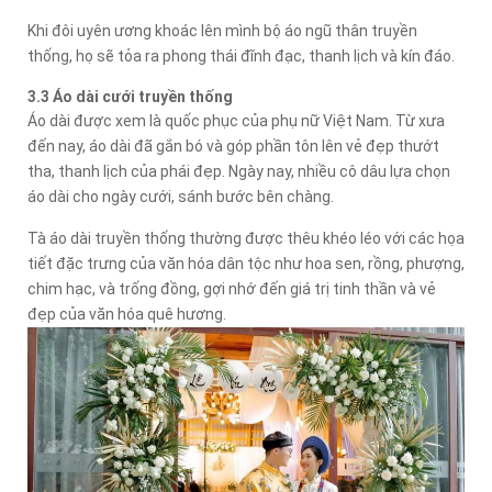
Khi đôi uyên ương khoác lên mình bộ áo ngũ thân truyền
thống, họ sẽ tỏa ra phong thái đĩnh đạc, thanh lịch và kín đáo.
3.3 Áo dài cưới truyền thống
Áo dài được xem là quốc phục của phụ nữ Việt Nam. Từ xưa
đến nay, áo dài đã gắn bó và góp phần tôn lên vẻ đẹp thướt
tha, thanh lịch của phái đẹp. Ngày nay, nhiều cô dâu lựa chọn
áo dài cho ngày cưới, sánh bước bên chàng.
Tà áo dài truyền thống thường được thêu khéo léo với các họa
tiết đặc trưng của văn hóa dân tộc như hoa sen, rồng, phượng,
chim hạc, và trống đồng, gợi nhớ đến giá trị tinh thần và vẻ
đẹp của văn hóa quê hương.