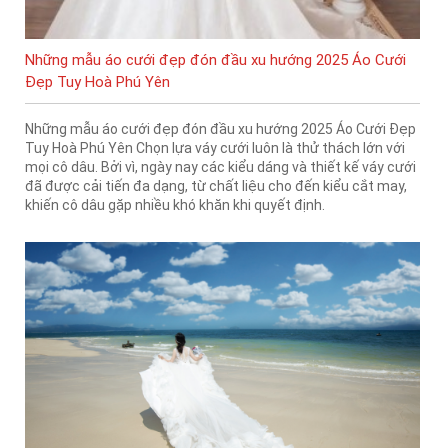
Những mẫu áo cưới đẹp đón đầu xu hướng 2025 Áo Cưới
Đẹp Tuy Hoà Phú Yên
Những mẫu áo cưới đẹp đón đầu xu hướng 2025 Áo Cưới Đẹp
Tuy Hoà Phú Yên Chọn lựa váy cưới luôn là thử thách lớn với
mọi cô dâu. Bởi vì, ngày nay các kiểu dáng và thiết kế váy cưới
đã được cải tiến đa dạng, từ chất liệu cho đến kiểu cắt may,
khiến cô dâu gặp nhiều khó khăn khi quyết định.