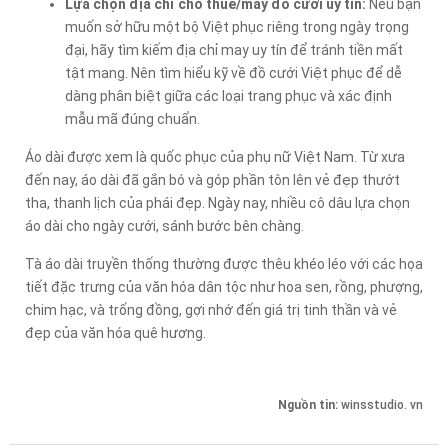
Lựa chọn địa chỉ cho thuê/may đồ cưới uy tín:
Nếu bạn
muốn sở hữu một bộ Việt phục riêng trong ngày trọng
đại, hãy tìm kiếm địa chỉ may uy tín để tránh tiền mất
tật mang. Nên tìm hiểu kỹ về đồ cưới Việt phục để dễ
dàng phân biệt giữa các loại trang phục và xác định
mẫu mã đúng chuẩn.
Áo dài được xem là quốc phục của phụ nữ Việt Nam. Từ xưa
đến nay, áo dài đã gắn bó và góp phần tôn lên vẻ đẹp thướt
tha, thanh lịch của phái đẹp. Ngày nay, nhiều cô dâu lựa chọn
áo dài cho ngày cưới, sánh bước bên chàng.
Tà áo dài truyền thống thường được thêu khéo léo với các họa
tiết đặc trưng của văn hóa dân tộc như hoa sen, rồng, phượng,
chim hạc, và trống đồng, gợi nhớ đến giá trị tinh thần và vẻ
đẹp của văn hóa quê hương.
Nguồn tin:
winsstudio. vn