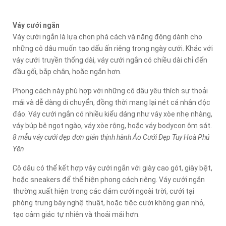
Váy cưới ngắn
Váy cưới ngắn là lựa chọn phá cách và năng động dành cho
những cô dâu muốn tạo dấu ấn riêng trong ngày cưới. Khác với
váy cưới truyền thống dài, váy cưới ngắn có chiều dài chỉ đến
đầu gối, bắp chân, hoặc ngắn hơn.
Phong cách này phù hợp với những cô dâu yêu thích sự thoải
mái và dễ dàng di chuyển, đồng thời mang lại nét cá nhân độc
đáo. Váy cưới ngắn có nhiều kiểu dáng như váy xòe nhẹ nhàng,
váy búp bê ngọt ngào, váy xòe rộng, hoặc váy bodycon ôm sát.
8 mẫu váy cưới đẹp đơn giản thịnh hành Áo Cưới Đẹp Tuy Hoà Phú
Yên
Cô dâu có thể kết hợp váy cưới ngắn với giày cao gót, giày bệt,
hoặc sneakers để thể hiện phong cách riêng. Váy cưới ngắn
thường xuất hiện trong các đám cưới ngoài trời, cưới tại
phòng trưng bày nghệ thuật, hoặc tiệc cưới không gian nhỏ,
tạo cảm giác tự nhiên và thoải mái hơn.