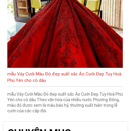
mẫu Váy Cưới Màu Đỏ đẹp xuất sắc Áo Cưới Đẹp Tuy Hoà
Phú Yên cho cô dâu
mẫu Váy Cưới Màu Đỏ đẹp xuất sắc Áo Cưới Đẹp Tuy Hoà Phú
Yên cho cô dâu Theo văn hóa của nhiều nước Phương Đông,
màu đỏ được xem là màu báo hỷ, thường xuất hiện trong lễ
cưới của các cặp đôi.