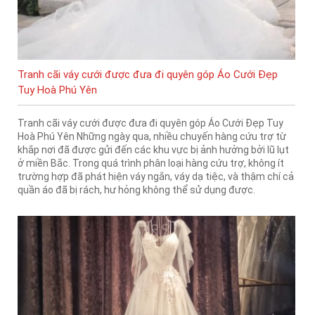
Tranh cãi váy cưới được đưa đi quyên góp Áo Cưới Đẹp
Tuy Hoà Phú Yên
Tranh cãi váy cưới được đưa đi quyên góp Áo Cưới Đẹp Tuy
Hoà Phú Yên Những ngày qua, nhiều chuyến hàng cứu trợ từ
khắp nơi đã được gửi đến các khu vực bị ảnh hưởng bởi lũ lụt
ở miền Bắc. Trong quá trình phân loại hàng cứu trợ, không ít
trường hợp đã phát hiện váy ngắn, váy dạ tiệc, và thậm chí cả
quần áo đã bị rách, hư hỏng không thể sử dụng được.