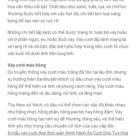
hoa văn thêu nổi bật. Chất liệu như satin, tulle, lụa, và chiffon
thường được kết hợp với các hạt đá, chi tiết kim loại sáng
bóng để tạo nên sự rực rỡ.
Những chi tiết lấp lánh có thể được trang trí toàn bộ váy hoặc
chỉ ở phần ngực, eo, hoặc đuôi váy. Váy cưới lấp lánh mang lại
vẻ rạng rỡ và nổi bật, đặc biệt phù hợp trong tiệc cưới tổ chức
vào buổi tối dưới ánh đèn lung linh.
Váy cưới màu hồng
Dù truyền thống váy cưới màu trắng đã tồn tại lâu đời, nhưng
xu hướng hiện đại khuyến khích cô dâu chọn váy cưới màu
hồng để thể hiện cá tính và phong cách riêng. Váy cưới màu
hồng mang đến vẻ dịu dàng, nữ tính, và lãng mạn.
Tùy theo sở thích, cô dâu có thể chọn các sắc độ khác nhau
như hồng nhạt, hồng phấn, hồng pastel, hay hồng đậm. Váy
cưới màu hồng tạo nên sự dễ thương, đáng yêu, và thể hiện
tình yêu như trong câu chuyện cổ tích của các cặp đôi.
8 mẫu váy cưới đẹp đơn giản thịnh hành Áo Cưới Đẹp Tuy Hoà