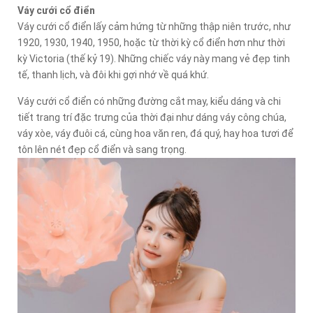
Váy cưới cổ điển
Váy cưới cổ điển lấy cảm hứng từ những thập niên trước, như
1920, 1930, 1940, 1950, hoặc từ thời kỳ cổ điển hơn như thời
kỳ Victoria (thế kỷ 19). Những chiếc váy này mang vẻ đẹp tinh
tế, thanh lịch, và đôi khi gợi nhớ về quá khứ.
Váy cưới cổ điển có những đường cắt may, kiểu dáng và chi
tiết trang trí đặc trưng của thời đại như dáng váy công chúa,
váy xòe, váy đuôi cá, cùng hoa văn ren, đá quý, hay hoa tươi để
tôn lên nét đẹp cổ điển và sang trọng.