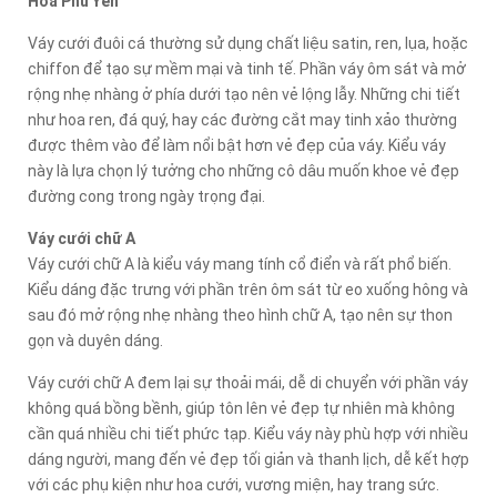
Hoà Phú Yên
Váy cưới đuôi cá thường sử dụng chất liệu satin, ren, lụa, hoặc
chiffon để tạo sự mềm mại và tinh tế. Phần váy ôm sát và mở
rộng nhẹ nhàng ở phía dưới tạo nên vẻ lộng lẫy. Những chi tiết
như hoa ren, đá quý, hay các đường cắt may tinh xảo thường
được thêm vào để làm nổi bật hơn vẻ đẹp của váy. Kiểu váy
này là lựa chọn lý tưởng cho những cô dâu muốn khoe vẻ đẹp
đường cong trong ngày trọng đại.
Váy cưới chữ A
Váy cưới chữ A là kiểu váy mang tính cổ điển và rất phổ biến.
Kiểu dáng đặc trưng với phần trên ôm sát từ eo xuống hông và
sau đó mở rộng nhẹ nhàng theo hình chữ A, tạo nên sự thon
gọn và duyên dáng.
Váy cưới chữ A đem lại sự thoải mái, dễ di chuyển với phần váy
không quá bồng bềnh, giúp tôn lên vẻ đẹp tự nhiên mà không
cần quá nhiều chi tiết phức tạp. Kiểu váy này phù hợp với nhiều
dáng người, mang đến vẻ đẹp tối giản và thanh lịch, dễ kết hợp
với các phụ kiện như hoa cưới, vương miện, hay trang sức.