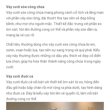
Váy cưới xòe công chúa
Váy cưới xòe công chúa mang phong cách cổ tích và lãng mạn
với phần váy xòe rộng, dài thướt tha tạo nên vẻ đẹp bồng
bềnh, như mơ cho người mặc. Thiết kế đặc trưng với phần eo
ôm sát, tôn lên đường cong cơ thể và phần váy xòe dần ra,
mang lại vẻ rực rỡ.
Chất liệu thường dùng cho váy cưới xòe công chúa là ren,
satin, voan hoặc lụa, tạo nên sự sang trọng và quý phái. Kiểu
váy này thường được những cô dâu yêu thích vẻ đẹp cổ điển
lựa chọn, giúp họ hóa thân thành nàng công chúa trong ngày
cưới.
Váy cưới đuôi cá
Váy cưới đuôi cá nổi bật với thiết kế ôm sát từ eo, hông đến
đầu gối hoặc bắp chân rồi mở rộng ra phía dưới, tạo hình dáng
như đuôi cá. Đây là kiểu váy tôn lên vẻ quyến rũ, làm nổi bật
đường cong cơ thể.