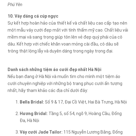
Phú Yên
10. Váy dáng cá cúp ngực
Sự kết hợp hoàn hảo của thiết kế và chất liệu cao cấp tạo nên
một mẫu váy cưới đẹp mắt với tính thẩm mỹ cao. Chất liệu vải
mềm mại và sang trọng giúp tôn lên vẻ đẹp quý phái của cô
dâu. Kết hợp với chiếc khăn voan mỏng cài đầu, cô dâu sẽ
trông thật lộng lẫy và duyên dáng trong ngày trọng đại.
Danh sách những tiệm áo cưới đẹp nhất Hà Nội
Nếu bạn đang ở Hà Nội và muốn tìm cho mình một tiệm áo
cưới chuyên nghiệp với những bộ trang phục cưới ấn tượng
nhất, hãy tham khảo các địa chỉ dưới đây:
Bella Bridal:
Số 9 & 17, Đại Cồ Việt, Hai Bà Trưng, Hà Nội
Hương Bridal:
Tầng 5, số 54, ngõ 9, Hoàng Cầu, Đống
Đa, Hà Nội
Váy cưới Jade Tailor:
115 Nguyễn Lương Bằng, Đống