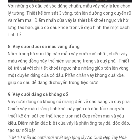
Với những cô dâu có vóc dáng chuẩn, mẫu váy này là lựa chọn
lý tưởng. Thiết kế ôm sát 3 vòng, tôn lên đường cong quyến rũ
và mềm mại. Điểm nhấn của váy là thiết kế khoét ngực và hở
lưng táo bạo, giúp cô dâu khoe trọn vẻ đẹp hình thể một cách
tinh tế.
8. Váy cưới đuôi cá màu vàng đồng
Nằm trong bộ sưu tập các mẫu váy cưới mới nhất, chiếc váy
màu vàng đồng này thể hiện sự sang trọng và quý phái. Thiết
kế trễ vai với chi tiết khoét ngực nhẹ nhàng giúp tôn lên vòng
một duyên dáng của cô dâu. Phần chân váy không quá xòe,
giúp cô dâu dễ dàng di chuyển trong tiệc cưới.
9. Váy cưới dáng cá không cổ
Váy cưới dáng cá không cổ mang đến vẻ cao sang và quý phái.
Chiếc váy màu trắng tinh khôi này giúp cô dâu tỏa sáng với
thiết kế ôm sát cơ thể, khoe trọn nét đẹp mềm mại và yêu
kiều. Điểm nhấn đặc biệt của váy là phần ống tay dài độc đáo,
tạo sự nổi bật.
TOP 10 mẫu áo cưới mới nhất đẹp lộng lẫy Áo Cưới Đẹp Tuy Hoà