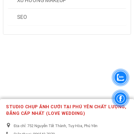
XU HƯỚNG MAKEUP
SEO
STUDIO CHỤP ẢNH CƯỚI TẠI PHÚ YÊN CHẤT LƯỢNG,
ĐẲNG CẤP NHẤT (LOVE WEDDING)
Địa chỉ:
752 Nguyễn Tất Thành, Tuy Hòa, Phú Yên