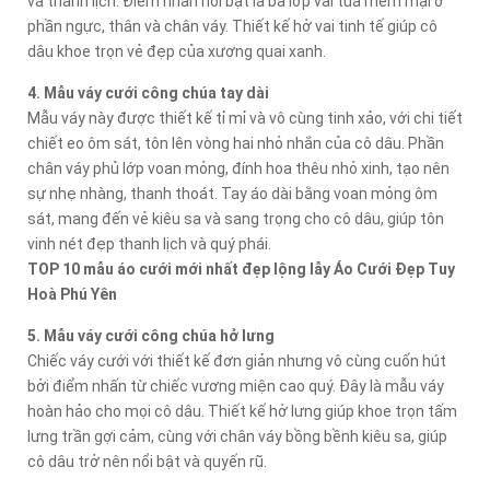
và thanh lịch. Điểm nhấn nổi bật là ba lớp vải tua mềm mại ở
phần ngực, thân và chân váy. Thiết kế hở vai tinh tế giúp cô
dâu khoe trọn vẻ đẹp của xương quai xanh.
4. Mẫu váy cưới công chúa tay dài
Mẫu váy này được thiết kế tỉ mỉ và vô cùng tinh xảo, với chi tiết
chiết eo ôm sát, tôn lên vòng hai nhỏ nhắn của cô dâu. Phần
chân váy phủ lớp voan mỏng, đính hoa thêu nhỏ xinh, tạo nên
sự nhẹ nhàng, thanh thoát. Tay áo dài bằng voan mỏng ôm
sát, mang đến vẻ kiêu sa và sang trọng cho cô dâu, giúp tôn
vinh nét đẹp thanh lịch và quý phái.
TOP 10 mẫu áo cưới mới nhất đẹp lộng lẫy Áo Cưới Đẹp Tuy
Hoà Phú Yên
5. Mẫu váy cưới công chúa hở lưng
Chiếc váy cưới với thiết kế đơn giản nhưng vô cùng cuốn hút
bởi điểm nhấn từ chiếc vương miện cao quý. Đây là mẫu váy
hoàn hảo cho mọi cô dâu. Thiết kế hở lưng giúp khoe trọn tấm
lưng trần gợi cảm, cùng với chân váy bồng bềnh kiêu sa, giúp
cô dâu trở nên nổi bật và quyến rũ.