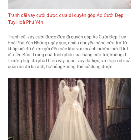
Tranh cãi váy cưới được đưa đi quyên góp Áo Cưới Đẹp
Tuy Hoà Phú Yên
Tranh cãi váy cưới được đưa đi quyên góp Áo Cưới Đẹp Tuy
Hoà Phú Yên Những ngày qua, nhiều chuyến hàng cứu trợ từ
khắp nơi đã được gửi đến các khu vực bị ảnh hưởng bởi lũ lụt
ở miền Bắc. Trong quá trình phân loại hàng cứu trợ, không ít
trường hợp đã phát hiện váy ngắn, váy dạ tiệc, và thậm chí cả
quần áo đã bị rách, hư hỏng không thể sử dụng được.