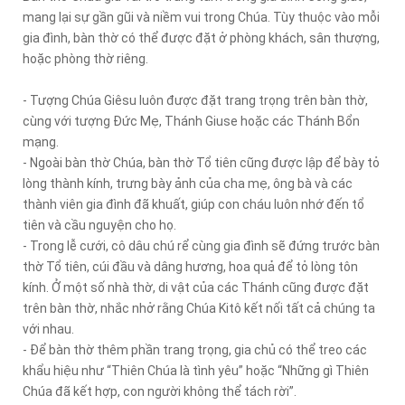
mang lại sự gần gũi và niềm vui trong Chúa. Tùy thuộc vào mỗi
gia đình, bàn thờ có thể được đặt ở phòng khách, sân thượng,
hoặc phòng thờ riêng.
- Tượng Chúa Giêsu luôn được đặt trang trọng trên bàn thờ,
cùng với tượng Đức Mẹ, Thánh Giuse hoặc các Thánh Bổn
mạng.
- Ngoài bàn thờ Chúa, bàn thờ Tổ tiên cũng được lập để bày tỏ
lòng thành kính, trưng bày ảnh của cha mẹ, ông bà và các
thành viên gia đình đã khuất, giúp con cháu luôn nhớ đến tổ
tiên và cầu nguyện cho họ.
- Trong lễ cưới, cô dâu chú rể cùng gia đình sẽ đứng trước bàn
thờ Tổ tiên, cúi đầu và dâng hương, hoa quả để tỏ lòng tôn
kính. Ở một số nhà thờ, di vật của các Thánh cũng được đặt
trên bàn thờ, nhắc nhở rằng Chúa Kitô kết nối tất cả chúng ta
với nhau.
- Để bàn thờ thêm phần trang trọng, gia chủ có thể treo các
khẩu hiệu như “Thiên Chúa là tình yêu” hoặc “Những gì Thiên
Chúa đã kết hợp, con người không thể tách rời”.