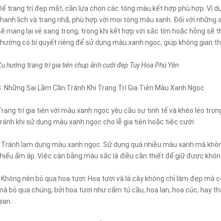
Để trang trí đẹp mắt, cần lựa chọn các tông màu kết hợp phù hợp. Ví d
thanh lịch và trang nhã, phù hợp với mọi tông màu xanh. Đối với những 
sẽ mang lại vẻ sang trọng, trong khi kết hợp với sắc tím hoặc hồng sẽ
thường có bí quyết riêng để sử dụng màu xanh ngọc, giúp không gian 
Xu hướng trang trí gia tiên chụp ảnh cưới đẹp Tuy Hoa Phú Yên
3. Những Sai Lầm Cần Tránh Khi Trang Trí Gia Tiên Màu Xanh Ngọc
Trang trí gia tiên với màu xanh ngọc yêu cầu sự tinh tế và khéo léo tr
tránh khi sử dụng màu xanh ngọc cho lễ gia tiên hoặc tiệc cưới:
- Tránh lạm dụng màu xanh ngọc: Sử dụng quá nhiều màu xanh mà không
thiếu ấm áp. Việc cân bằng màu sắc là điều cần thiết để giữ được không 
- Không nên bỏ qua hoa tươi: Hoa tươi và lá cây không chỉ làm đẹp mà cò
mà bỏ qua chúng, bởi hoa tươi như cẩm tú cầu, hoa lan, hoa cúc, hay 
ian.