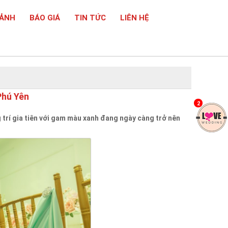
 ẢNH
BÁO GIÁ
TIN TỨC
LIÊN HỆ
Phú Yên
2
 trí gia tiên với gam màu xanh đang ngày càng trở nên