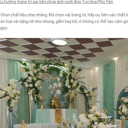
Xu hướng trang trí gia tiên chụp ảnh cưới đẹp Tuy Hoa Phú Yên
- Chọn chất liệu nhẹ nhàng: Khi chọn vải trang trí, hãy ưu tiên các chất
các loại vải nặng nề như nhung, gấm hay bố, vì chúng có thể tạo cảm g
ngọc.