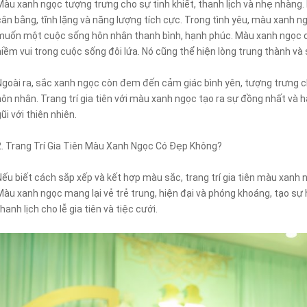
Màu xanh ngọc tượng trưng cho sự tinh khiết, thanh lịch và nhẹ nhàng.
cân bằng, tĩnh lặng và năng lượng tích cực. Trong tình yêu, màu xanh n
muốn một cuộc sống hôn nhân thanh bình, hạnh phúc. Màu xanh ngọc cò
niềm vui trong cuộc sống đôi lứa. Nó cũng thể hiện lòng trung thành và
Ngoài ra, sắc xanh ngọc còn đem đến cảm giác bình yên, tượng trưng 
hôn nhân. Trang trí gia tiên với màu xanh ngọc tạo ra sự đồng nhất và h
ũi với thiên nhiên.
2. Trang Trí Gia Tiên Màu Xanh Ngọc Có Đẹp Không?
Nếu biết cách sắp xếp và kết hợp màu sắc, trang trí gia tiên màu xanh
Màu xanh ngọc mang lại vẻ trẻ trung, hiện đại và phóng khoáng, tạo sự h
hanh lịch cho lễ gia tiên và tiệc cưới.