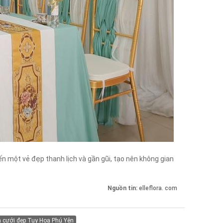
n một vẻ đẹp thanh lịch và gần gũi, tạo nên không gian
Nguồn tin:
elleflora. com
nh cưới đẹp Tuy Hoa Phú Yên