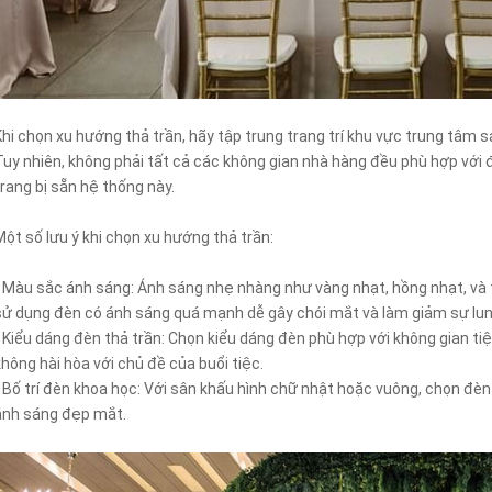
Khi chọn xu hướng thả trần, hãy tập trung trang trí khu vực trung tâm sả
Tuy nhiên, không phải tất cả các không gian nhà hàng đều phù hợp với 
trang bị sẵn hệ thống này.
Một số lưu ý khi chọn xu hướng thả trần:
- Màu sắc ánh sáng: Ánh sáng nhẹ nhàng như vàng nhạt, hồng nhạt, và t
sử dụng đèn có ánh sáng quá mạnh dễ gây chói mắt và làm giảm sự lun
- Kiểu dáng đèn thả trần: Chọn kiểu dáng đèn phù hợp với không gian ti
không hài hòa với chủ đề của buổi tiệc.
- Bố trí đèn khoa học: Với sân khấu hình chữ nhật hoặc vuông, chọn đèn c
ánh sáng đẹp mắt.