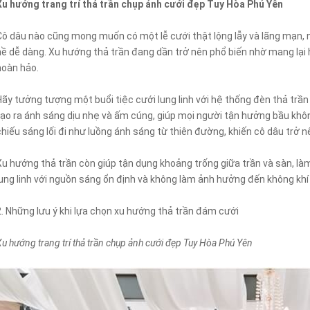
Xu hướng trang trí thả trần chụp ảnh cưới đẹp Tuy Hòa Phú Yên
Cô dâu nào cũng mong muốn có một lễ cưới thật lộng lẫy và lãng mạn, n
hề dễ dàng. Xu hướng thả trần đang dần trở nên phổ biến nhờ mang lại
hoàn hảo.
Hãy tưởng tượng một buổi tiệc cưới lung linh với hệ thống đèn thả trần
tạo ra ánh sáng dịu nhẹ và ấm cúng, giúp mọi người tận hưởng bầu khôn
chiếu sáng lối đi như luồng ánh sáng từ thiên đường, khiến cô dâu trở nê
Xu hướng thả trần còn giúp tận dụng khoảng trống giữa trần và sàn, là
lung linh với nguồn sáng ổn định và không làm ảnh hưởng đến không khí
2. Những lưu ý khi lựa chọn xu hướng thả trần đám cưới
Xu hướng trang trí thả trần chụp ảnh cưới đẹp Tuy Hòa Phú Yên