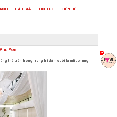
 ẢNH
BÁO GIÁ
TIN TỨC
LIÊN HỆ
 Phú Yên
2
u hướng thả trần trong trang trí đám cưới là một phong