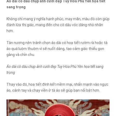
Áo dài cô dâu chụp ảnh cưới đẹp Tuy Hòa Phú Yên họa tiết
sang trọng
Không chỉ mang ý nghĩa hạnh phúc, may mắn, màu đỏ còn giúp
đánh lừa thị giác, mang đến cho cô dâu vóc dáng nhỏ nhắn
hơn.
Tân nương nên tránh chọn áo dài có hoạ tiết rườm rà hoặc tà
áo quá luộm thuộm vì sẽ nuốt dáng, tạo cảm giác thiếu gọn
gàng và chỉn chu.
Áo dài cô dâu chụp ảnh cưới đẹp Tuy Hòa Phú Yên họa tiết sang
trọng
Thay vào đó, hoạ tiết đính kết mềm mại, nhấn mạnh vào ngực
áo, cánh tay và chạy viền ở tà áo sẽ giúp bạn nổi bật hơn.