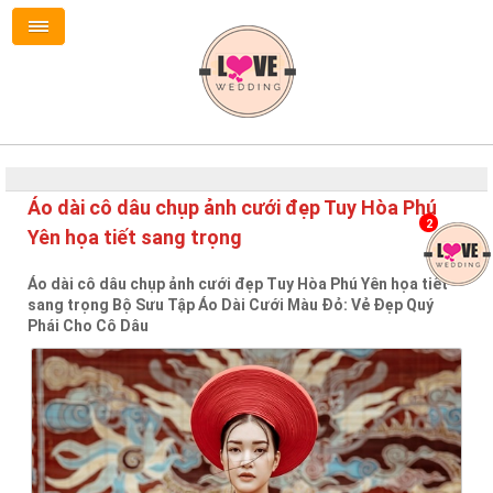
Áo dài cô dâu chụp ảnh cưới đẹp Tuy Hòa Phú
2
Yên họa tiết sang trọng
Áo dài cô dâu chụp ảnh cưới đẹp Tuy Hòa Phú Yên họa tiết
sang trọng Bộ Sưu Tập Áo Dài Cưới Màu Đỏ: Vẻ Đẹp Quý
Phái Cho Cô Dâu