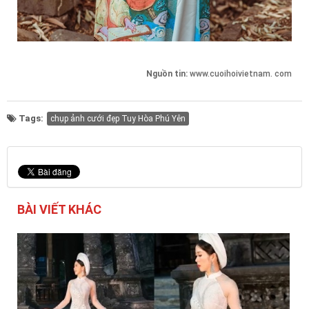
Nguồn tin:
www.cuoihoivietnam. com
Tags:
chụp ảnh cưới đẹp Tuy Hòa Phú Yên
BÀI VIẾT KHÁC