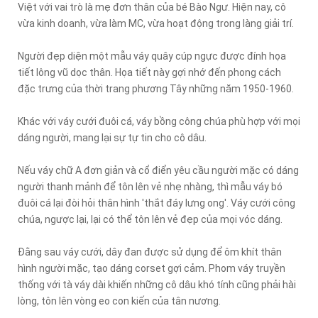
Việt với vai trò là mẹ đơn thân của bé Bào Ngư. Hiện nay, cô
vừa kinh doanh, vừa làm MC, vừa hoạt động trong làng giải trí.
Người đẹp diện một mẫu váy quây cúp ngực được đính họa
tiết lông vũ dọc thân. Họa tiết này gợi nhớ đến phong cách
đặc trưng của thời trang phương Tây những năm 1950-1960.
Khác với váy cưới đuôi cá, váy bồng công chúa phù hợp với mọi
dáng người, mang lại sự tự tin cho cô dâu.
Nếu váy chữ A đơn giản và cổ điển yêu cầu người mặc có dáng
người thanh mảnh để tôn lên vẻ nhẹ nhàng, thì mẫu váy bó
đuôi cá lại đòi hỏi thân hình 'thắt đáy lưng ong'. Váy cưới công
chúa, ngược lại, lại có thể tôn lên vẻ đẹp của mọi vóc dáng.
Đằng sau váy cưới, dây đan được sử dụng để ôm khít thân
hình người mặc, tạo dáng corset gợi cảm. Phom váy truyền
thống với tà váy dài khiến những cô dâu khó tính cũng phải hài
lòng, tôn lên vòng eo con kiến của tân nương.