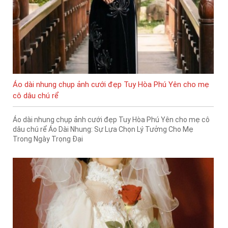
Áo dài nhung chụp ảnh cưới đẹp Tuy Hòa Phú Yên cho mẹ
cô dâu chú rể
Áo dài nhung chụp ảnh cưới đẹp Tuy Hòa Phú Yên cho mẹ cô
dâu chú rể Áo Dài Nhung: Sự Lựa Chọn Lý Tưởng Cho Mẹ
Trong Ngày Trọng Đại