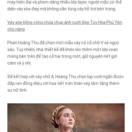
may hiện đại và phom dáng nhiều lớp layer, người mặc có thể
diện váy xòe đẹp mà không cần tùng váy hỗ trợ bên trong.
Váy xòe bồng công chúa chụp ảnh cưới đẹp Tuy Hòa Phú Yên
cho nàng
Phan Hoàng Thu đã chọn một mẫu váy có cổ chữ V xẻ ngực
sâu. Tuy nhiên, nhà thiết kế đã khéo léo thêm một lớp voan
mỏng bên trên để tạo cổ hai trong một, giữ nguyên nét gợi
cảm và ý nhị.
Để kết hợp với váy chữ A, Hoàng Thu chọn lúp cưới ngắn được
đắp ren đồng điệu với họa tiết trên thân váy, làm tăng thêm
sự nữ tính.