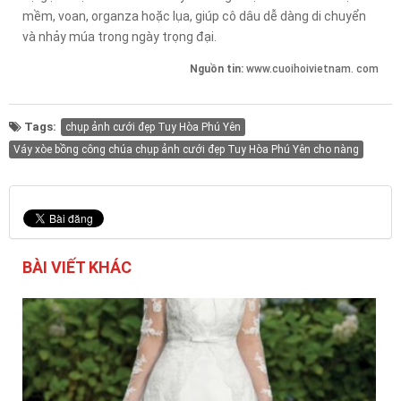
mềm, voan, organza hoặc lụa, giúp cô dâu dễ dàng di chuyển
và nhảy múa trong ngày trọng đại.
Nguồn tin:
www.cuoihoivietnam. com
Tags:
chụp ảnh cưới đẹp Tuy Hòa Phú Yên
Váy xòe bồng công chúa chụp ảnh cưới đẹp Tuy Hòa Phú Yên cho nàng
BÀI VIẾT KHÁC