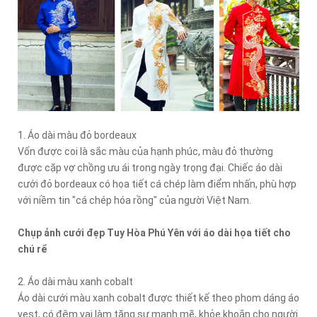
1. Áo dài màu đỏ bordeaux
Vốn được coi là sắc màu của hạnh phúc, màu đỏ thường
được cặp vợ chồng ưu ái trong ngày trọng đại. Chiếc áo dài
cưới đỏ bordeaux có họa tiết cá chép làm điểm nhấn, phù hợp
với niềm tin "cá chép hóa rồng" của người Việt Nam.
Chụp ảnh cưới đẹp Tuy Hòa Phú Yên với áo dài họa tiết cho
chú rể
2. Áo dài màu xanh cobalt
Áo dài cưới màu xanh cobalt được thiết kế theo phom dáng áo
vest, có đệm vai làm tăng sự mạnh mẽ, khỏe khoắn cho người