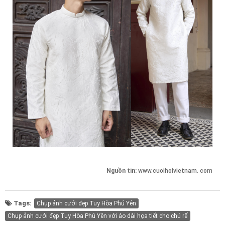
Nguồn tin:
www.cuoihoivietnam. com
Tags:
Chụp ảnh cưới đẹp Tuy Hòa Phú Yên
Chụp ảnh cưới đẹp Tuy Hòa Phú Yên với áo dài họa tiết cho chú rể