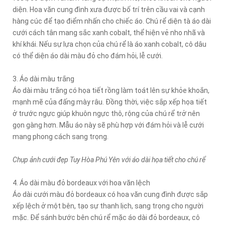
diện. Hoa văn cung đình xưa được bố trí trên cầu vai và cạnh
hàng cúc để tạo điểm nhấn cho chiếc áo. Chú rể diện tà áo dài
cưới cách tân mang sắc xanh cobalt, thể hiện vẻ nho nhã và
khí khái. Nếu sự lựa chọn của chú rể là áo xanh cobalt, cô dâu
có thể diện áo dài màu đỏ cho đám hỏi, lễ cưới.
3. Áo dài màu trắng
Áo dài màu trắng có họa tiết rồng làm toát lên sự khỏe khoắn,
mạnh mẽ của đấng mày râu. Đồng thời, việc sắp xếp họa tiết
ở trước ngực giúp khuôn ngực thô, rộng của chú rể trở nên
gọn gàng hơn. Mẫu áo này sẽ phù hợp với đám hỏi và lễ cưới
mang phong cách sang trọng.
Chụp ảnh cưới đẹp Tuy Hòa Phú Yên với áo dài họa tiết cho chú rể
4. Áo dài màu đỏ bordeaux với hoa văn lệch
Áo dài cưới màu đỏ bordeaux có hoa văn cung đình được sắp
xếp lệch ở một bên, tạo sự thanh lịch, sang trọng cho người
mặc. Để sánh bước bên chú rể mặc áo dài đỏ bordeaux, cô