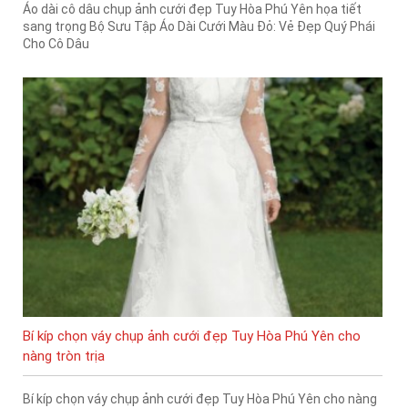
Áo dài cô dâu chụp ảnh cưới đẹp Tuy Hòa Phú Yên họa tiết
sang trọng Bộ Sưu Tập Áo Dài Cưới Màu Đỏ: Vẻ Đẹp Quý Phái
Cho Cô Dâu
Bí kíp chọn váy chụp ảnh cưới đẹp Tuy Hòa Phú Yên cho
nàng tròn trịa
Bí kíp chọn váy chụp ảnh cưới đẹp Tuy Hòa Phú Yên cho nàng