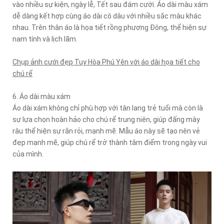
vào nhiều sự kiện, ngày lễ, Tết sau đám cưới. Áo dài màu xám
dễ dàng kết hợp cùng áo dài cô dâu với nhiều sắc màu khác
nhau. Trên thân áo là họa tiết rồng phương Đông, thể hiện sự
nam tính và lịch lãm.
Chụp ảnh cưới đẹp Tuy Hòa Phú Yên với áo dài họa tiết cho
chú rể
6. Áo dài màu xám
Áo dài xám không chỉ phù hợp với tân lang trẻ tuổi mà còn là
sự lựa chọn hoàn hảo cho chú rể trung niên, giúp đấng mày
râu thể hiện sự rắn rỏi, mạnh mẽ. Mẫu áo này sẽ tạo nên vẻ
đẹp mạnh mẽ, giúp chú rể trở thành tâm điểm trong ngày vui
của mình.