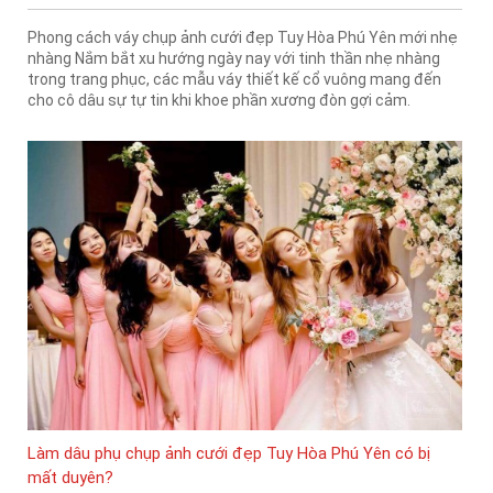
Phong cách váy chụp ảnh cưới đẹp Tuy Hòa Phú Yên mới nhẹ
nhàng Nắm bắt xu hướng ngày nay với tinh thần nhẹ nhàng
trong trang phục, các mẫu váy thiết kế cổ vuông mang đến
cho cô dâu sự tự tin khi khoe phần xương đòn gợi cảm.
Làm dâu phụ chụp ảnh cưới đẹp Tuy Hòa Phú Yên có bị
mất duyên?