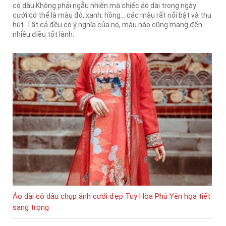
cô dâu Không phải ngẫu nhiên mà chiếc áo dài trong ngày
cưới có thể là màu đỏ, xanh, hồng… các màu rất nổi bật và thu
hút. Tất cả đều có ý nghĩa của nó, màu nào cũng mang đến
nhiều điều tốt lành.
Áo dài cô dâu chụp ảnh cưới đẹp Tuy Hòa Phú Yên họa tiết
sang trọng