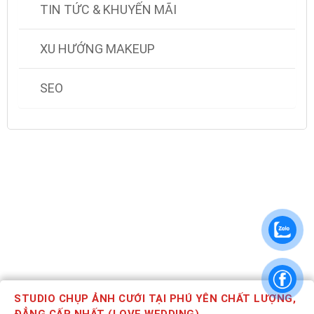
TIN TỨC & KHUYẾN MÃI
XU HƯỚNG MAKEUP
SEO
STUDIO CHỤP ẢNH CƯỚI TẠI PHÚ YÊN CHẤT LƯỢNG,
ĐẲNG CẤP NHẤT (LOVE WEDDING)