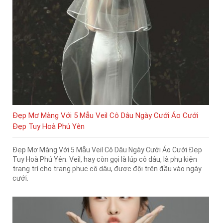
Đẹp Mơ Màng Với 5 Mẫu Veil Cô Dâu Ngày Cưới Áo Cưới
Đẹp Tuy Hoà Phú Yên
Đẹp Mơ Màng Với 5 Mẫu Veil Cô Dâu Ngày Cưới Áo Cưới Đẹp
Tuy Hoà Phú Yên. Veil, hay còn gọi là lúp cô dâu, là phụ kiện
trang trí cho trang phục cô dâu, được đội trên đầu vào ngày
cưới.