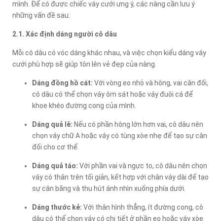
mình. Để có được chiếc váy cưới ưng ý, các nàng cần lưu ý
những vấn đề sau:
2.1. Xác định dáng người cô dâu
Mỗi cô dâu có vóc dáng khác nhau, và việc chọn kiểu dáng váy
cưới phù hợp sẽ giúp tôn lên vẻ đẹp của nàng.
Dáng đồng hồ cát:
Với vòng eo nhỏ và hông, vai cân đối,
cô dâu có thể chọn váy ôm sát hoặc váy đuôi cá để
khoe khéo đường cong của mình.
Dáng quả lê:
Nếu có phần hông lớn hơn vai, cô dâu nên
chọn váy chữ A hoặc váy có tùng xòe nhẹ để tạo sự cân
đối cho cơ thể.
Dáng quả táo:
Với phần vai và ngực to, cô dâu nên chọn
váy có thân trên tối giản, kết hợp với chân váy dài để tạo
sự cân bằng và thu hút ánh nhìn xuống phía dưới.
Dáng thước kẻ:
Với thân hình thẳng, ít đường cong, cô
dâu có thể chọn váy có chi tiết ở phần eo hoặc váy xòe