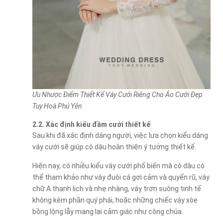
Ưu Nhược Điểm Thiết Kế Váy Cưới Riêng Cho Áo Cưới Đẹp
Tuy Hoà Phú Yên
2.2. Xác định kiểu đầm cưới thiết kế
Sau khi đã xác định dáng người, việc lựa chọn kiểu dáng
váy cưới sẽ giúp cô dâu hoàn thiện ý tưởng thiết kế.
Hiện nay, có nhiều kiểu váy cưới phổ biến mà cô dâu có
thể tham khảo như váy đuôi cá gợi cảm và quyến rũ, váy
chữ A thanh lịch và nhẹ nhàng, váy trơn suông tinh tế
không kém phần quý phái, hoặc những chiếc váy xòe
bồng lộng lẫy mang lại cảm giác như công chúa.