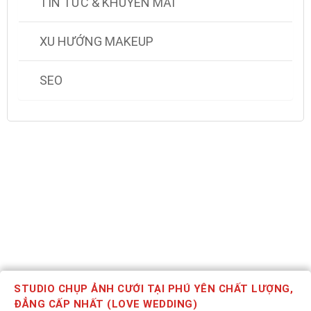
TIN TỨC & KHUYẾN MÃI
XU HƯỚNG MAKEUP
SEO
STUDIO CHỤP ẢNH CƯỚI TẠI PHÚ YÊN CHẤT LƯỢNG,
ĐẲNG CẤP NHẤT (LOVE WEDDING)