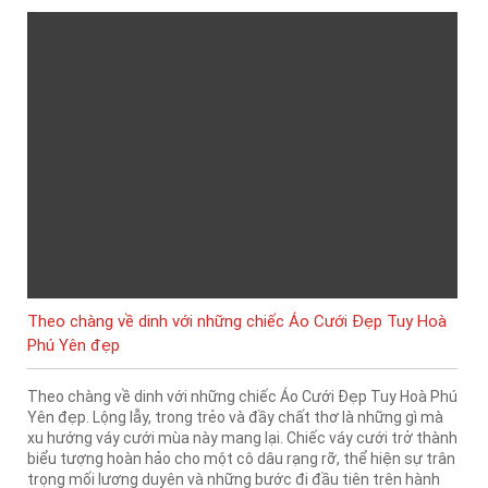
Theo chàng về dinh với những chiếc Áo Cưới Đẹp Tuy Hoà
Phú Yên đẹp
Theo chàng về dinh với những chiếc Áo Cưới Đẹp Tuy Hoà Phú
Yên đẹp. Lộng lẫy, trong trẻo và đầy chất thơ là những gì mà
xu hướng váy cưới mùa này mang lại. Chiếc váy cưới trở thành
biểu tượng hoàn hảo cho một cô dâu rạng rỡ, thể hiện sự trân
trọng mối lương duyên và những bước đi đầu tiên trên hành