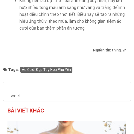
Không nên lắp đặt một loại ánh sáng duy nhất; hãy kết
hợp nhiều tông màu ánh sáng như vàng và trắng để linh
hoạt điều chỉnh theo thời tiết. Điều này sẽ tạo ra những
hiệu ứng thú vị theo mùa, làm cho không gian tiệm áo
cưới của bạn thêm phần ấn tượng.
Nguồn tin:
thing. vn
Tags:
Áo Cưới Đẹp Tuy Hoà Phú Yên
Tweet
BÀI VIẾT KHÁC