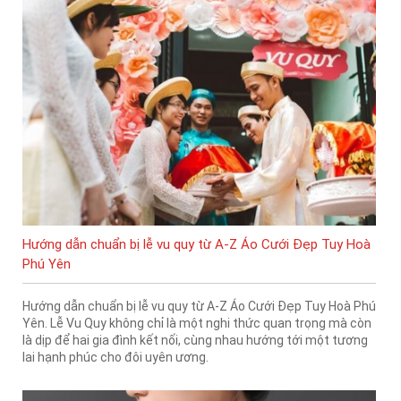
Hướng dẫn chuẩn bị lễ vu quy từ A-Z Áo Cưới Đẹp Tuy Hoà
Phú Yên
Hướng dẫn chuẩn bị lễ vu quy từ A-Z Áo Cưới Đẹp Tuy Hoà Phú
Yên. Lễ Vu Quy không chỉ là một nghi thức quan trọng mà còn
là dịp để hai gia đình kết nối, cùng nhau hướng tới một tương
lai hạnh phúc cho đôi uyên ương.