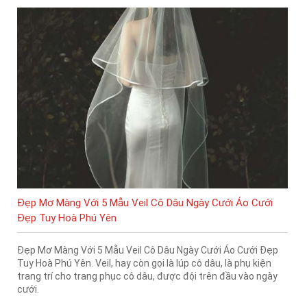
Đẹp Mơ Màng Với 5 Mẫu Veil Cô Dâu Ngày Cưới Áo Cưới
Đẹp Tuy Hoà Phú Yên
Đẹp Mơ Màng Với 5 Mẫu Veil Cô Dâu Ngày Cưới Áo Cưới Đẹp
Tuy Hoà Phú Yên. Veil, hay còn gọi là lúp cô dâu, là phụ kiện
trang trí cho trang phục cô dâu, được đội trên đầu vào ngày
cưới.