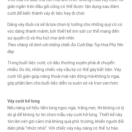
giản ngắn trên đầu gối cũng có thể được tận dụng sau đám
cưới để biến thành váy đi tiệc hay đi chơi.
Dáng váy đuôi cá sẽ là lựa chọn lý tưởng cho những quý cô có
vóc dáng thanh mảnh, bởi thiết kế ôm sát cơ thể mang đến
sự quyến rũ và thu hút mọi ánh nhìn.
Theo chàng về dinh với những chiếc Áo Cưới Đẹp Tuy Hoà Phú Yên
đẹp
Trong buổi tiệc cưới, cô dâu thường xuyên phải di chuyển
nhiều. Do đó, những chiếc váy cầu kỳ có thể gây bất tiện. Váy
cưới tối giản giúp nàng thoải mái vận động mà không lo ngại,
góp phần làm cho buổi tiệc diễn ra suôn sẻ và trọn vẹn hơn.
Váy cưới hở lưng
Nếu nàng sở hữu tấm lưng ngọc ngà, trắng mịn, thì không có lý
do gì để không tự tin chọn mẫu váy cưới hở lưng. Thiết kế này
tôn lên nét gợi cảm mà không quá phô trương, khiến người đối
diện phải “nhức nhói”. Với chiếc váy này, nàng có thể tự hào