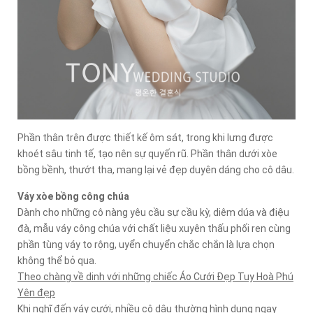
Phần thân trên được thiết kế ôm sát, trong khi lưng được
khoét sâu tinh tế, tạo nên sự quyến rũ. Phần thân dưới xòe
bồng bềnh, thướt tha, mang lại vẻ đẹp duyên dáng cho cô dâu.
Váy xòe bồng công chúa
Dành cho những cô nàng yêu cầu sự cầu kỳ, diêm dúa và điệu
đà, mẫu váy công chúa với chất liệu xuyên thấu phối ren cùng
phần tùng váy to rộng, uyển chuyển chắc chắn là lựa chọn
không thể bỏ qua.
Theo chàng về dinh với những chiếc Áo Cưới Đẹp Tuy Hoà Phú
Yên đẹp
Khi nghĩ đến váy cưới, nhiều cô dâu thường hình dung ngay