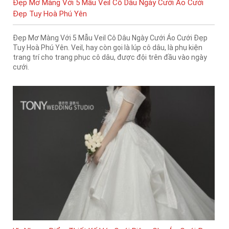
Đẹp Mơ Màng Với 5 Mẫu Veil Cô Dâu Ngày Cưới Áo Cưới
Đẹp Tuy Hoà Phú Yên
Đẹp Mơ Màng Với 5 Mẫu Veil Cô Dâu Ngày Cưới Áo Cưới Đẹp
Tuy Hoà Phú Yên. Veil, hay còn gọi là lúp cô dâu, là phụ kiện
trang trí cho trang phục cô dâu, được đội trên đầu vào ngày
cưới.