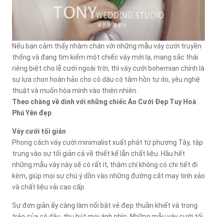
Nếu bạn cảm thấy nhàm chán với những mẫu váy cưới truyền
thống và đang tìm kiếm một chiếc váy mới lạ, mang sắc thái
riêng biệt cho lễ cưới ngoài trời, thì váy cưới bohemian chính là
sự lựa chọn hoàn hảo cho cô dâu có tâm hồn tự do, yêu nghệ
thuật và muốn hòa mình vào thiên nhiên.
Theo chàng về dinh với những chiếc Áo Cưới Đẹp Tuy Hoà
Phú Yên đẹp
Váy cưới tối giản
Phong cách váy cưới minimalist xuất phát từ phương Tây, tập
trung vào sự tối giản cả về thiết kế lẫn chất liệu. Hầu hết
những mẫu váy này sẽ có rất ít, thậm chí không có chi tiết đi
kèm, giúp mọi sự chú ý dồn vào những đường cắt may tinh xảo
và chất liệu vải cao cấp.
Sự đơn giản ấy càng làm nổi bật vẻ đẹp thuần khiết và trong
trẻo của cô dâu, thu hút mọi ánh nhìn. Những mẫu váy cưới tối