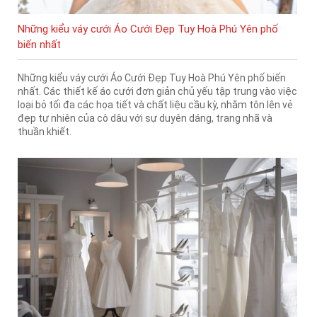
Những kiểu váy cưới Áo Cưới Đẹp Tuy Hoà Phú Yên phố
biến nhất
Những kiểu váy cưới Áo Cưới Đẹp Tuy Hoà Phú Yên phố biến
nhất. Các thiết kế áo cưới đơn giản chủ yếu tập trung vào việc
loại bỏ tối đa các họa tiết và chất liệu cầu kỳ, nhằm tôn lên vẻ
đẹp tự nhiên của cô dâu với sự duyên dáng, trang nhã và
thuần khiết.