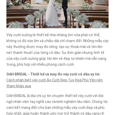
Váy cưới suông là thiết kế nhẹ nhàng ôm vừa phải cơ thể,
không có độ xòe lớn và chiều dài chỉ chạm đất. Những mẫu váy
này thường được may đo riêng, tạo sự thoải mái và tôn lên
nét thanh thoát của từng cô dâu. Sự đơn giản nhưng tinh tế
của váy cưới suông giúp tôn lên vẻ đẹp tự nhiên mà vẫn sang
trọng, phù hợp với nhiều phong cách cưới.
OAH BRIDAL - Thiết kế và may đo váy cưới cô dâu uy tín
Cách phân biệt váy cưới Áo Cưới Đẹp Tuy Hoà Phú Yên nên
tham khảo qua
OAH BRIDAL là địa chỉ uy tín chuyên thiết kế váy cưới với đội
ngũ nhân viên tay nghề cao và kinh nghiệm lâu năm. Chúng tôi
cam kết mang đến cho bạn những mẫu váy cưới đẹp và phù
hợp nhất, giúp hoàn thành ước mơ trở thành cô dâu rạng rỡ.