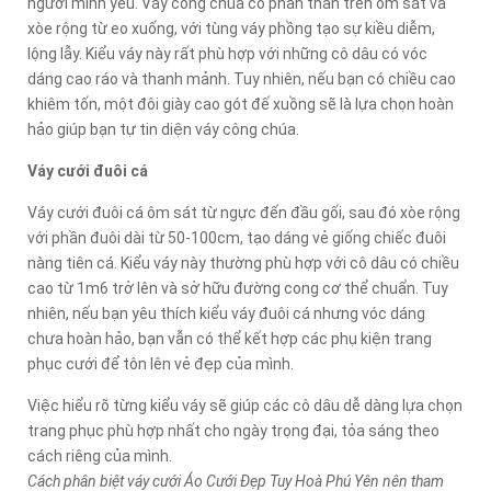
người mình yêu. Váy công chúa có phần thân trên ôm sát và
xòe rộng từ eo xuống, với tùng váy phồng tạo sự kiều diễm,
lộng lẫy. Kiểu váy này rất phù hợp với những cô dâu có vóc
dáng cao ráo và thanh mảnh. Tuy nhiên, nếu bạn có chiều cao
khiêm tốn, một đôi giày cao gót đế xuồng sẽ là lựa chọn hoàn
hảo giúp bạn tự tin diện váy công chúa.
Váy cưới đuôi cá
Váy cưới đuôi cá ôm sát từ ngực đến đầu gối, sau đó xòe rộng
với phần đuôi dài từ 50-100cm, tạo dáng vẻ giống chiếc đuôi
nàng tiên cá. Kiểu váy này thường phù hợp với cô dâu có chiều
cao từ 1m6 trở lên và sở hữu đường cong cơ thể chuẩn. Tuy
nhiên, nếu bạn yêu thích kiểu váy đuôi cá nhưng vóc dáng
chưa hoàn hảo, bạn vẫn có thể kết hợp các phụ kiện trang
phục cưới để tôn lên vẻ đẹp của mình.
Việc hiểu rõ từng kiểu váy sẽ giúp các cô dâu dễ dàng lựa chọn
trang phục phù hợp nhất cho ngày trọng đại, tỏa sáng theo
cách riêng của mình.
Cách phân biệt váy cưới Áo Cưới Đẹp Tuy Hoà Phú Yên nên tham