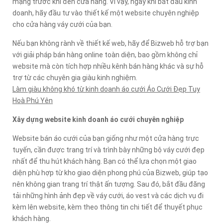
mạng trước khi đến cửa hàng. Vì vậy, ngay khi bắt đầu kinh
doanh, hãy đầu tư vào thiết kế một website chuyên nghiệp
cho cửa hàng váy cưới của bạn.
Nếu bạn không rành về thiết kế web, hãy để Bizweb hỗ trợ bạn
với giải pháp bán hàng online toàn diện, bao gồm không chỉ
website mà còn tích hợp nhiều kênh bán hàng khác và sự hỗ
trợ từ các chuyên gia giàu kinh nghiệm.
Làm giàu không khó từ kinh doanh áo cưới Áo Cưới Đẹp Tuy
Hoà Phú Yên
Xây dựng website kinh doanh áo cưới chuyên nghiệp
Website bán áo cưới của bạn giống như một cửa hàng trực
tuyến, cần được trang trí và trình bày những bộ váy cưới đẹp
nhất để thu hút khách hàng. Bạn có thể lựa chọn một giao
diện phù hợp từ kho giao diện phong phú của Bizweb, giúp tạo
nên không gian trang trí thật ấn tượng. Sau đó, bắt đầu đăng
tải những hình ảnh đẹp về váy cưới, áo vest và các dịch vụ đi
kèm lên website, kèm theo thông tin chi tiết để thuyết phục
khách hàng.