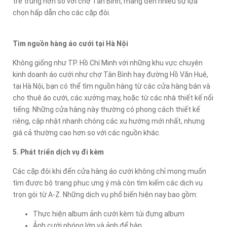
trẻ trung hơn so với chợ Tân Bình, mang đến nhiều sự lựa
chọn hấp dẫn cho các cặp đôi.
Tìm nguồn hàng áo cưới tại Hà Nội
Không giống như TP. Hồ Chí Minh với những khu vực chuyên
kinh doanh áo cưới như chợ Tân Bình hay đường Hồ Văn Huê,
tại Hà Nội, bạn có thể tìm nguồn hàng từ các cửa hàng bán và
cho thuê áo cưới, các xưởng may, hoặc từ các nhà thiết kế nổi
tiếng. Những cửa hàng này thường có phong cách thiết kế
riêng, cập nhật nhanh chóng các xu hướng mới nhất, nhưng
giá cả thường cao hơn so với các nguồn khác.
5. Phát triển dịch vụ đi kèm
Các cặp đôi khi đến cửa hàng áo cưới không chỉ mong muốn
tìm được bộ trang phục ưng ý mà còn tìm kiếm các dịch vụ
trọn gói từ A-Z. Những dịch vụ phổ biến hiện nay bao gồm:
Thực hiện album ảnh cưới kèm túi đựng album
Ảnh cưới phóng lớn và ảnh để bàn