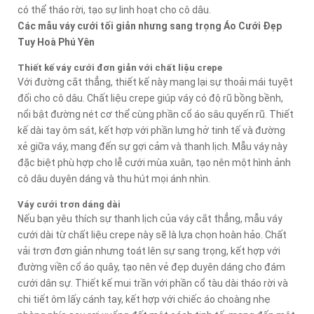
có thể tháo rời, tạo sự linh hoạt cho cô dâu.
Các mẫu váy cưới tối giản nhưng sang trọng Áo Cưới Đẹp
Tuy Hoà Phú Yên
Thiết kế váy cưới đơn giản với chất liệu crepe
Với đường cắt thẳng, thiết kế này mang lại sự thoải mái tuyệt
đối cho cô dâu. Chất liệu crepe giúp váy có độ rũ bồng bềnh,
nổi bật đường nét cơ thể cùng phần cổ áo sâu quyến rũ. Thiết
kế dài tay ôm sát, kết hợp với phần lưng hở tinh tế và đường
xẻ giữa váy, mang đến sự gợi cảm và thanh lịch. Mẫu váy này
đặc biệt phù hợp cho lễ cưới mùa xuân, tạo nên một hình ảnh
cô dâu duyên dáng và thu hút mọi ánh nhìn.
Váy cưới trơn dáng dài
Nếu bạn yêu thích sự thanh lịch của váy cắt thẳng, mẫu váy
cưới dài từ chất liệu crepe này sẽ là lựa chọn hoàn hảo. Chất
vải trơn đơn giản nhưng toát lên sự sang trọng, kết hợp với
đường viền cổ áo quây, tạo nên vẻ đẹp duyên dáng cho đám
cưới dân sự. Thiết kế mui trần với phần cổ tàu dài tháo rời và
chi tiết ôm lấy cánh tay, kết hợp với chiếc áo choàng nhẹ