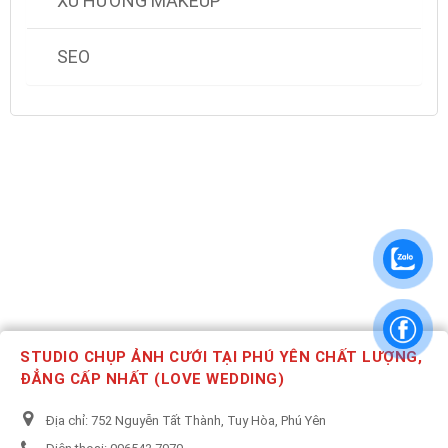
XU HƯỚNG MAKEUP
SEO
STUDIO CHỤP ẢNH CƯỚI TẠI PHÚ YÊN CHẤT LƯỢNG,
ĐẲNG CẤP NHẤT (LOVE WEDDING)
Địa chỉ:
752 Nguyễn Tất Thành, Tuy Hòa, Phú Yên