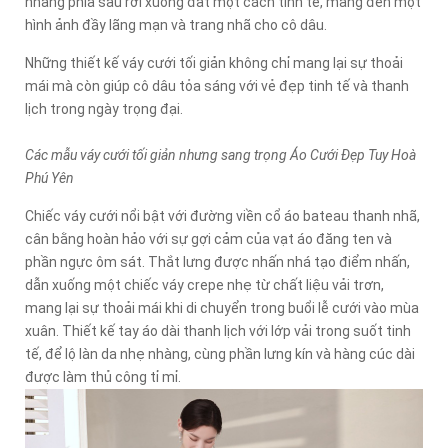
nhàng phía sau rơi xuống đất một cách tinh tế, mang đến một
hình ảnh đầy lãng mạn và trang nhã cho cô dâu.
Những thiết kế váy cưới tối giản không chỉ mang lại sự thoải
mái mà còn giúp cô dâu tỏa sáng với vẻ đẹp tinh tế và thanh
lịch trong ngày trọng đại.
Các mẫu váy cưới tối giản nhưng sang trọng Áo Cưới Đẹp Tuy Hoà
Phú Yên
Chiếc váy cưới nổi bật với đường viền cổ áo bateau thanh nhã,
cân bằng hoàn hảo với sự gợi cảm của vạt áo đăng ten và
phần ngực ôm sát. Thắt lưng được nhấn nhá tạo điểm nhấn,
dẫn xuống một chiếc váy crepe nhẹ từ chất liệu vải trơn,
mang lại sự thoải mái khi di chuyển trong buổi lễ cưới vào mùa
xuân. Thiết kế tay áo dài thanh lịch với lớp vải trong suốt tinh
tế, để lộ làn da nhẹ nhàng, cùng phần lưng kín và hàng cúc dài
được làm thủ công tỉ mỉ.