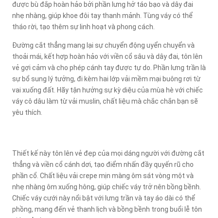
được bù đắp hoàn hảo bởi phần lưng hở táo bạo và dây đai
nhẹ nhàng, giúp khoe đôi tay thanh mảnh. Tùng váy có thể
tháo rời, tạo thêm sự linh hoạt và phong cách.
Đường cắt thẳng mang lại sự chuyển động uyển chuyển và
thoải mái, kết hợp hoàn hảo với viền cổ sâu và dây đai, tôn lên
vẻ gợi cảm và cho phép cánh tay được tự do. Phần lưng trần là
sự bổ sung lý tưởng, đi kèm hai lớp vải mềm mại buông rơi từ
vai xuống đất. Hãy tận hưởng sự kỳ diệu của mùa hè với chiếc
váy cô dâu làm từ vải muslin, chất liệu mà chắc chắn bạn sẽ
yêu thích.
Thiết kế này tôn lên vẻ đẹp của mọi dáng người với đường cắt
thẳng và viền cổ cánh dơi, tạo điểm nhấn đầy quyến rũ cho
phần cổ. Chất liệu vải crepe mịn màng ôm sát vòng một và
nhẹ nhàng ôm xuống hông, giúp chiếc váy trở nên bồng bềnh.
Chiếc váy cưới này nổi bật với lưng trần và tay áo dài có thể
phồng, mang đến vẻ thanh lịch và bồng bềnh trong buổi lễ tôn