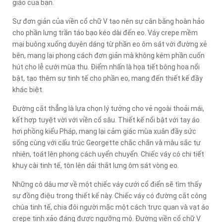
giáo của bạn.
Sự đơn giản của viền cổ chữ V tạo nên sự cân bằng hoàn hảo
cho phần lưng trần táo bạo kéo dài đến eo. Váy crepe mềm
mại buông xuống duyên dáng từ phần eo ôm sát với đường xẻ
bên, mang lại phong cách đơn giản mà không kém phần cuốn
hút cho lễ cưới mùa thu. Điểm nhấn là họa tiết bông hoa nổi
bật, tạo thêm sự tinh tế cho phần eo, mang đến thiết kế đầy
khác biệt.
Đường cắt thẳng là lựa chọn lý tưởng cho vẻ ngoài thoải mái,
kết hợp tuyệt vời với viền cổ sâu. Thiết kế nổi bật với tay áo
hơi phồng kiểu Pháp, mang lại cảm giác mùa xuân đầy sức
sống cùng với cấu trúc Georgette chắc chắn và màu sắc tự
nhiên, toát lên phong cách uyển chuyển. Chiếc váy có chi tiết
khuy cài tinh tế, tôn lên dải thắt lưng ôm sát vòng eo.
Những cô dâu mơ về một chiếc váy cưới cổ điển sẽ tìm thấy
sự đồng điệu trong thiết kế này. Chiếc váy có đường cắt công
chúa tinh tế, chia đôi người mặc một cách trực quan và vạt áo
crepe tinh xảo đáng được ngưỡng mộ. Đường viền cổ chữ V