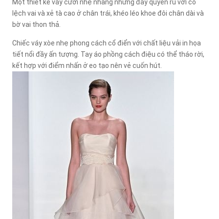
Một thiết kế váy cưới nhẹ nhàng nhưng đầy quyến rũ với cổ
lệch vai và xẻ tà cao ở chân trái, khéo léo khoe đôi chân dài và
bờ vai thon thả.
Chiếc váy xòe nhẹ phong cách cổ điển với chất liệu vải in họa
tiết nổi đầy ấn tượng. Tay áo phồng cách điệu có thể tháo rời,
kết hợp với điểm nhấn ở eo tạo nên vẻ cuốn hút.