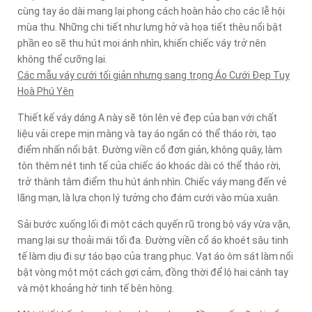
cùng tay áo dài mang lại phong cách hoàn hảo cho các lễ hội
mùa thu. Những chi tiết như lưng hở và họa tiết thêu nổi bật
phần eo sẽ thu hút mọi ánh nhìn, khiến chiếc váy trở nên
không thể cưỡng lại.
Các mẫu váy cưới tối giản nhưng sang trọng Áo Cưới Đẹp Tuy
Hoà Phú Yên
Thiết kế váy dáng A này sẽ tôn lên vẻ đẹp của bạn với chất
liệu vải crepe mịn màng và tay áo ngắn có thể tháo rời, tạo
điểm nhấn nổi bật. Đường viền cổ đơn giản, không quây, làm
tôn thêm nét tinh tế của chiếc áo khoác dài có thể tháo rời,
trở thành tâm điểm thu hút ánh nhìn. Chiếc váy mang đến vẻ
lãng mạn, là lựa chọn lý tưởng cho đám cưới vào mùa xuân.
Sải bước xuống lối đi một cách quyến rũ trong bộ váy vừa vặn,
mang lại sự thoải mái tối đa. Đường viền cổ áo khoét sâu tinh
tế làm dịu đi sự táo bạo của trang phục. Vạt áo ôm sát làm nổi
bật vòng một một cách gợi cảm, đồng thời để lộ hai cánh tay
và một khoảng hở tinh tế bên hông.