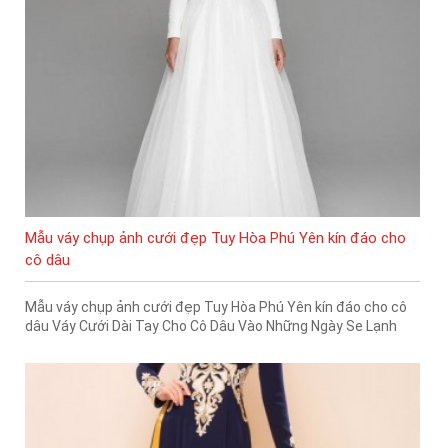
Mẫu váy chụp ảnh cưới đẹp Tuy Hòa Phú Yên kín đáo cho
cô dâu
Mẫu váy chụp ảnh cưới đẹp Tuy Hòa Phú Yên kín đáo cho cô
dâu Váy Cưới Dài Tay Cho Cô Dâu Vào Những Ngày Se Lạnh