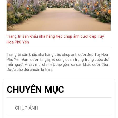
Trang trí sân khấu nhà hàng tiệc chụp ảnh cưới đẹp Tuy
Hòa Phú Yên
Trang trí sân khấu nhà hàng tiệc chụp ảnh cưới đẹp Tuy Hòa
Phú Yên Đám cưới là ngày vô cùng quan trọng trong cuộc đời
mỗi người, vì vậy mọi chi tiết, bao gồm cả sân khấu cưới, đều
được cặp đôi chuẩn bị tỉ mỉ.
CHUYÊN MỤC
CHỤP ẢNH