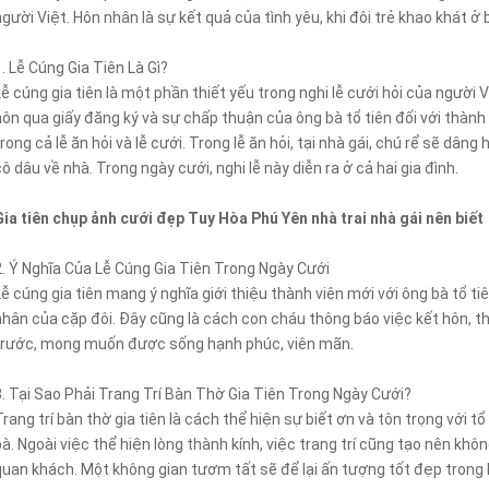
người Việt. Hôn nhân là sự kết quả của tình yêu, khi đôi trẻ khao khát ở
1. Lễ Cúng Gia Tiên Là Gì?
Lễ cúng gia tiên là một phần thiết yếu trong nghi lễ cưới hỏi của người
hôn qua giấy đăng ký và sự chấp thuận của ông bà tổ tiên đối với thành
trong cả lễ ăn hỏi và lễ cưới. Trong lễ ăn hỏi, tại nhà gái, chú rể sẽ dâ
cô dâu về nhà. Trong ngày cưới, nghi lễ này diễn ra ở cả hai gia đình.
Gia tiên chụp ảnh cưới đẹp Tuy Hòa Phú Yên nhà trai nhà gái nên biết
2. Ý Nghĩa Của Lễ Cúng Gia Tiên Trong Ngày Cưới
Lễ cúng gia tiên mang ý nghĩa giới thiệu thành viên mới với ông bà tổ 
nhân của cặp đôi. Đây cũng là cách con cháu thông báo việc kết hôn, th
trước, mong muốn được sống hạnh phúc, viên mãn.
3. Tại Sao Phải Trang Trí Bàn Thờ Gia Tiên Trong Ngày Cưới?
Trang trí bàn thờ gia tiên là cách thể hiện sự biết ơn và tôn trọng với tổ
bà. Ngoài việc thể hiện lòng thành kính, việc trang trí cũng tạo nên khô
quan khách. Một không gian tươm tất sẽ để lại ấn tượng tốt đẹp trong 