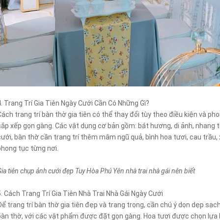
4. Trang Trí Gia Tiên Ngày Cưới Cần Có Những Gì?
Cách trang trí bàn thờ gia tiên có thể thay đổi tùy theo điều kiện và p
sắp xếp gọn gàng. Các vật dụng cơ bản gồm: bát hương, di ảnh, nhang 
cưới, bàn thờ cần trang trí thêm mâm ngũ quả, bình hoa tươi, cau trầu, 
phong tục từng nơi.
ia tiên chụp ảnh cưới đẹp Tuy Hòa Phú Yên nhà trai nhà gái nên biết
5. Cách Trang Trí Gia Tiên Nhà Trai Nhà Gái Ngày Cưới
Để trang trí bàn thờ gia tiên đẹp và trang trọng, cần chú ý dọn dẹp sạc
bàn thờ, với các vật phẩm được đặt gọn gàng. Hoa tươi được chọn lựa 