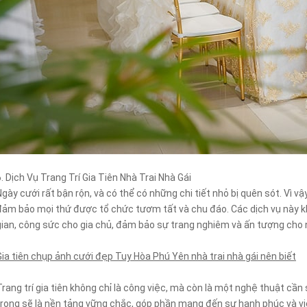
6. Dịch Vụ Trang Trí Gia Tiên Nhà Trai Nhà Gái
Ngày cưới rất bận rộn, và có thể có những chi tiết nhỏ bị quên sót. Vì vậy
đảm bảo mọi thứ được tổ chức tươm tất và chu đáo. Các dịch vụ này kh
gian, công sức cho gia chủ, đảm bảo sự trang nghiêm và ấn tượng cho n
Gia tiên chụp ảnh cưới đẹp Tuy Hòa Phú Yên nhà trai nhà gái nên biết
Trang trí gia tiên không chỉ là công việc, mà còn là một nghệ thuật cần
trọng sẽ là nền tảng vững chắc, góp phần mang đến sự hạnh phúc và v