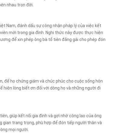
 bên nhau trọn đời.
 Việt Nam, đánh dấu sự công nhận pháp lý của việc kết
 viên mới trong gia đình. Nghi thức này được thực hiện
ng hương để xin phép ông bà tổ tiên đằng gái cho phép đón
tiên, để họ chứng giám và chúc phúc cho cuộc sống hôn
ể hiện lòng biết ơn đối với dòng họ và những người đi
 tiên, giúp kết nối gia đình và gợi nhớ công lao của ông
ng gian trang trọng, phù hợp để đón tiếp người thân và
lòng mọi người.