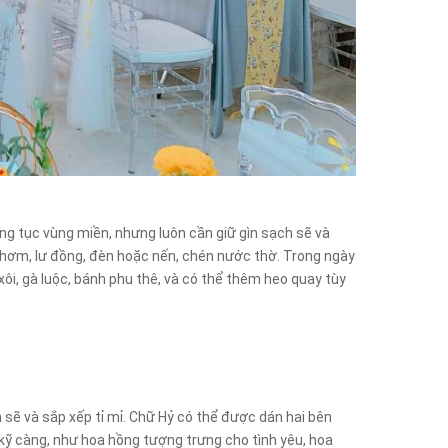
hong tục vùng miền, nhưng luôn cần giữ gìn sạch sẽ và
thơm, lư đồng, đèn hoặc nến, chén nước thờ. Trong ngày
xôi, gà luộc, bánh phu thê, và có thể thêm heo quay tùy
h sẽ và sắp xếp tỉ mỉ. Chữ Hỷ có thể được dán hai bên
kỹ càng, như hoa hồng tượng trưng cho tình yêu, hoa