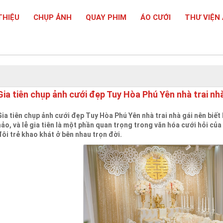
THIỆU
CHỤP ẢNH
QUAY PHIM
ÁO CƯỚI
THƯ VIỆN
Gia tiên chụp ảnh cưới đẹp Tuy Hòa Phú Yên nhà trai nhà
Gia tiên chụp ảnh cưới đẹp Tuy Hòa Phú Yên nhà trai nhà gái nên bi
hảo, và lễ gia tiên là một phần quan trọng trong văn hóa cưới hỏi của 
đôi trẻ khao khát ở bên nhau trọn đời.