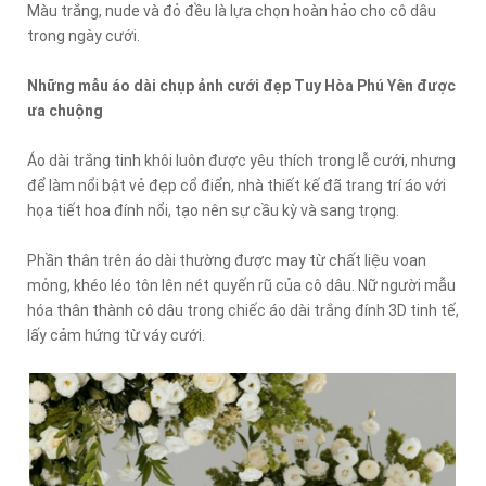
Màu trắng, nude và đỏ đều là lựa chọn hoàn hảo cho cô dâu
trong ngày cưới.
Những mẫu áo dài chụp ảnh cưới đẹp Tuy Hòa Phú Yên được
ưa chuộng
Áo dài trắng tinh khôi luôn được yêu thích trong lễ cưới, nhưng
để làm nổi bật vẻ đẹp cổ điển, nhà thiết kế đã trang trí áo với
họa tiết hoa đính nổi, tạo nên sự cầu kỳ và sang trọng.
Phần thân trên áo dài thường được may từ chất liệu voan
mỏng, khéo léo tôn lên nét quyến rũ của cô dâu. Nữ người mẫu
hóa thân thành cô dâu trong chiếc áo dài trắng đính 3D tinh tế,
lấy cảm hứng từ váy cưới.