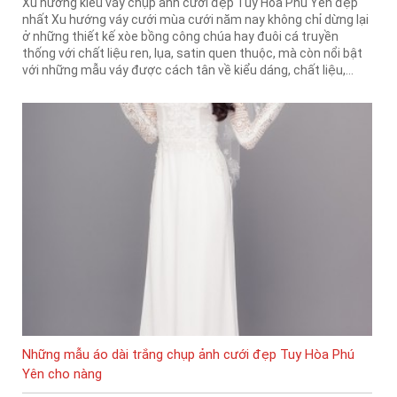
Xu hướng kiểu váy chụp ảnh cưới đẹp Tuy Hòa Phú Yên đẹp
nhất Xu hướng váy cưới mùa cưới năm nay không chỉ dừng lại
ở những thiết kế xòe bồng công chúa hay đuôi cá truyền
thống với chất liệu ren, lụa, satin quen thuộc, mà còn nổi bật
với những mẫu váy được cách tân về kiểu dáng, chất liệu,...
Những mẫu áo dài trắng chụp ảnh cưới đẹp Tuy Hòa Phú
Yên cho nàng