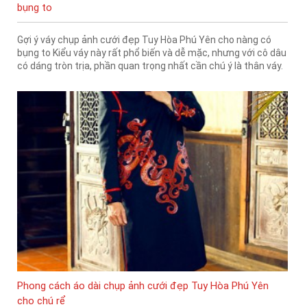
bụng to
Gợi ý váy chụp ảnh cưới đẹp Tuy Hòa Phú Yên cho nàng có
bụng to Kiểu váy này rất phổ biến và dễ mặc, nhưng với cô dâu
có dáng tròn trịa, phần quan trọng nhất cần chú ý là thân váy.
Phong cách áo dài chụp ảnh cưới đẹp Tuy Hòa Phú Yên
cho chú rể