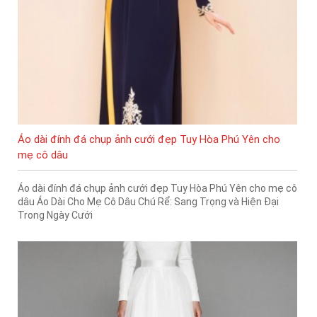
Áo dài đính đá chụp ảnh cưới đẹp Tuy Hòa Phú Yên cho
mẹ cô dâu
Áo dài đính đá chụp ảnh cưới đẹp Tuy Hòa Phú Yên cho mẹ cô
dâu Áo Dài Cho Mẹ Cô Dâu Chú Rể: Sang Trọng và Hiện Đại
Trong Ngày Cưới