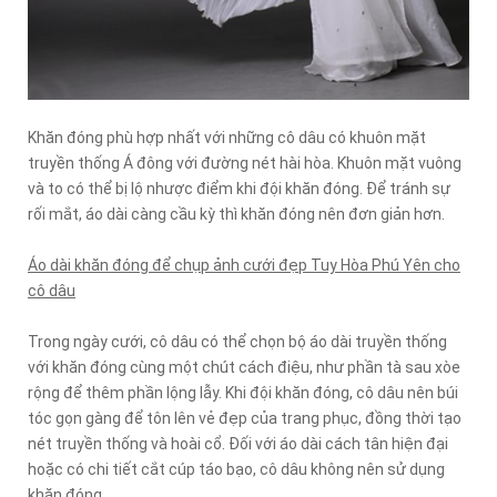
Khăn đóng phù hợp nhất với những cô dâu có khuôn mặt
truyền thống Á đông với đường nét hài hòa. Khuôn mặt vuông
và to có thể bị lộ nhược điểm khi đội khăn đóng. Để tránh sự
rối mắt, áo dài càng cầu kỳ thì khăn đóng nên đơn giản hơn.
Áo dài khăn đóng để chụp ảnh cưới đẹp Tuy Hòa Phú Yên cho
cô dâu
Trong ngày cưới, cô dâu có thể chọn bộ áo dài truyền thống
với khăn đóng cùng một chút cách điệu, như phần tà sau xòe
rộng để thêm phần lộng lẫy. Khi đội khăn đóng, cô dâu nên búi
tóc gọn gàng để tôn lên vẻ đẹp của trang phục, đồng thời tạo
nét truyền thống và hoài cổ. Đối với áo dài cách tân hiện đại
hoặc có chi tiết cắt cúp táo bạo, cô dâu không nên sử dụng
khăn đóng.