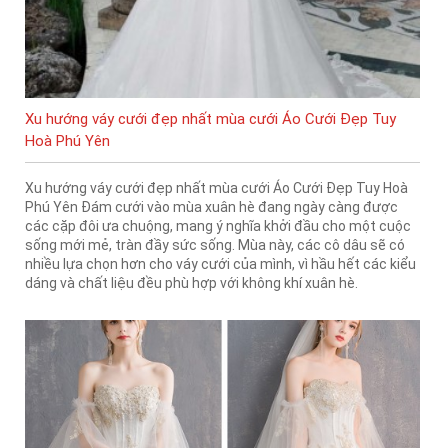
Xu hướng váy cưới đẹp nhất mùa cưới Áo Cưới Đẹp Tuy
Hoà Phú Yên
Xu hướng váy cưới đẹp nhất mùa cưới Áo Cưới Đẹp Tuy Hoà
Phú Yên Đám cưới vào mùa xuân hè đang ngày càng được
các cặp đôi ưa chuộng, mang ý nghĩa khởi đầu cho một cuộc
sống mới mẻ, tràn đầy sức sống. Mùa này, các cô dâu sẽ có
nhiều lựa chọn hơn cho váy cưới của mình, vì hầu hết các kiểu
dáng và chất liệu đều phù hợp với không khí xuân hè.