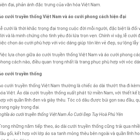
hiện đại, phản ánh đặc trưng của văn hóa Việt Nam.
Áo cưới truyền thống Việt Nam và áo cưới phong cách hiện đại
Lễ cưới là thời khắc trọng đại trong cuộc đời mỗi người, đặc biệt là đố
đời và là minh chứng cho tình yêu đôi lứa trọn vẹn. Chính vì vậy, lễ cưới 
việc chọn áo cưới phù hợp với vóc dáng giúp tôn lên vẻ đẹp, sự lộng lẫ
Việc lựa chọn giữa áo cưới truyền thống Việt Nam và áo cưới phong các
phong cách nào, điều quan trọng nhất là trang phục phù hợp với vóc dá
Áo cưới truyền thống
Áo cưới truyền thống Việt Nam thường là chiếc áo dài thướt tha đi kèm
hóa Việt. Áo dài cưới truyền thống xuất phát từ miền Nam, với thiết kế
hợp với quần lĩnh đen và giày thêu. Tóc cô dâu được búi gọn sau đầu, q
trong ngày trọng đại.
nghĩa áo cưới truyền thống Việt Nam Áo Cưới Đẹp Tuy Hoà Phú Yên
Trong những năm tiếp theo, áo dài cưới truyền thống cũng trải qua nhiề
đầu gối, kết hợp với lớp áo sa tanh mỏng thêu bên ngoài và quần lĩnh ho