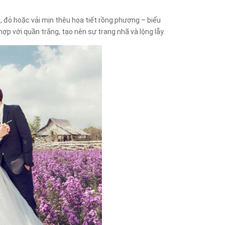
g, đỏ hoặc vải mịn thêu họa tiết rồng phượng – biểu
hợp với quần trắng, tạo nên sự trang nhã và lộng lẫy.