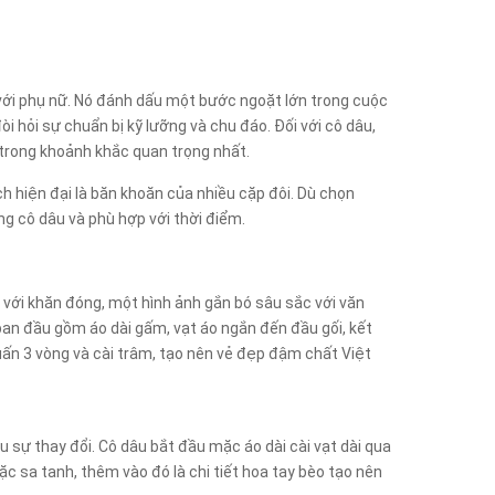
i với phụ nữ. Nó đánh dấu một bước ngoặt lớn trong cuộc
đòi hỏi sự chuẩn bị kỹ lưỡng và chu đáo. Đối với cô dâu,
y trong khoảnh khắc quan trọng nhất.
h hiện đại là băn khoăn của nhiều cặp đôi. Dù chọn
ng cô dâu và phù hợp với thời điểm.
 với khăn đóng, một hình ảnh gắn bó sâu sắc với văn
 ban đầu gồm áo dài gấm, vạt áo ngắn đến đầu gối, kết
uấn 3 vòng và cài trâm, tạo nên vẻ đẹp đậm chất Việt
u sự thay đổi. Cô dâu bắt đầu mặc áo dài cài vạt dài qua
ặc sa tanh, thêm vào đó là chi tiết hoa tay bèo tạo nên