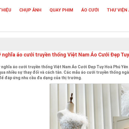
THIỆU
CHỤP ẢNH
QUAY PHIM
ÁO CƯỚI
THƯ VIỆN
ý nghĩa áo cưới truyền thống Việt Nam Áo Cưới Đẹp Tu
ý nghĩa áo cưới truyền thống Việt Nam Áo Cưới Đẹp Tuy Hoà Phú Yên 
qua nhiều sự thay đổi và cách tân. Các mẫu áo cưới truyền thống ngày
để đáp ứng nhu cầu đa dạng của thị trường.