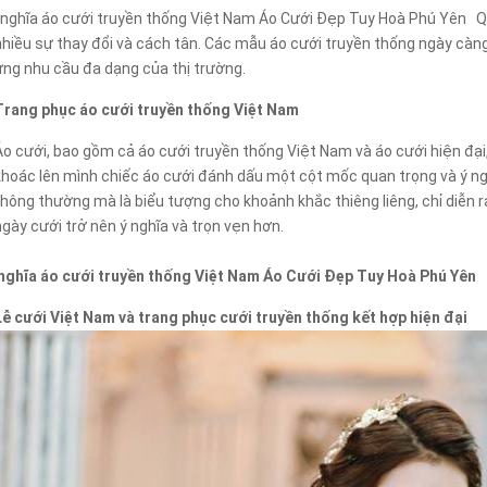
nghĩa áo cưới truyền thống Việt Nam Áo Cưới Đẹp Tuy Hoà Phú Yên Qua
nhiều sự thay đổi và cách tân. Các mẫu áo cưới truyền thống ngày càng
ứng nhu cầu đa dạng của thị trường.
Trang phục áo cưới truyền thống Việt Nam
Áo cưới, bao gồm cả áo cưới truyền thống Việt Nam và áo cưới hiện đại,
khoác lên mình chiếc áo cưới đánh dấu một cột mốc quan trọng và ý ngh
thông thường mà là biểu tượng cho khoảnh khắc thiêng liêng, chỉ diễn r
ngày cưới trở nên ý nghĩa và trọn vẹn hơn.
nghĩa áo cưới truyền thống Việt Nam Áo Cưới Đẹp Tuy Hoà Phú Yên
Lễ cưới Việt Nam và trang phục cưới truyền thống kết hợp hiện đại