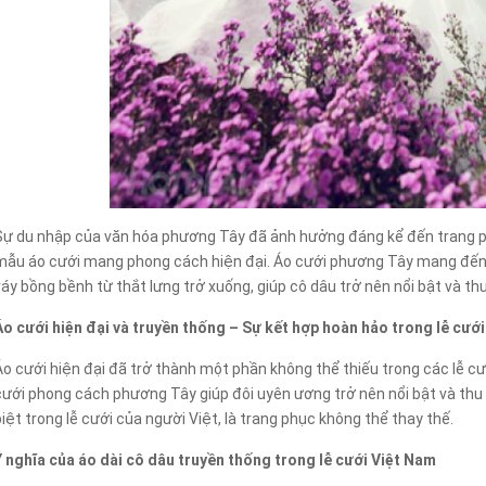
Sự du nhập của văn hóa phương Tây đã ảnh hưởng đáng kể đến trang ph
mẫu áo cưới mang phong cách hiện đại. Áo cưới phương Tây mang đến vẻ
váy bồng bềnh từ thắt lưng trở xuống, giúp cô dâu trở nên nổi bật và th
Áo cưới hiện đại và truyền thống – Sự kết hợp hoàn hảo trong lễ cướ
Áo cưới hiện đại đã trở thành một phần không thể thiếu trong các lễ cư
cưới phong cách phương Tây giúp đôi uyên ương trở nên nổi bật và thu hú
biệt trong lễ cưới của người Việt, là trang phục không thể thay thế.
Ý nghĩa của áo dài cô dâu truyền thống trong lễ cưới Việt Nam