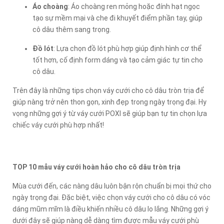
Áo choàng
: Áo choàng ren mỏng hoặc đính hạt ngọc
tạo sự mềm mại và che đi khuyết điểm phần tay, giúp
cô dâu thêm sang trọng.
Đồ lót
: Lựa chọn đồ lót phù hợp giúp định hình cơ thể
tốt hơn, cố định form dáng và tạo cảm giác tự tin cho
cô dâu.
Trên đây là những tips chọn váy cưới cho cô dâu tròn trịa để
giúp nàng trở nên thon gọn, xinh đẹp trong ngày trọng đại. Hy
vọng những gợi ý từ váy cưới POXI sẽ giúp bạn tự tin chọn lựa
chiếc váy cưới phù hợp nhất!
TOP 10 mẫu váy cưới hoàn hảo cho cô dâu tròn trịa
Mùa cưới đến, các nàng dâu luôn bận rộn chuẩn bị mọi thứ cho
ngày trọng đại. Đặc biệt, việc chọn váy cưới cho cô dâu có vóc
dáng mũm mĩm là điều khiến nhiều cô dâu lo lắng. Những gợi ý
dưới đây sẽ giúp nàng dễ dàng tìm được mẫu váy cưới phù