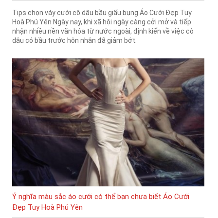
Tips chọn váy cưới cô dâu bầu giấu bụng Áo Cưới Đẹp Tuy
Hoà Phú Yên Ngày nay, khi xã hội ngày càng cởi mở và tiếp
nhận nhiều nền văn hóa từ nước ngoài, định kiến về việc cô
dâu có bầu trước hôn nhân đã giảm bớt.
Ý nghĩa màu sắc áo cưới có thể bạn chưa biết Áo Cưới
Đẹp Tuy Hoà Phú Yên