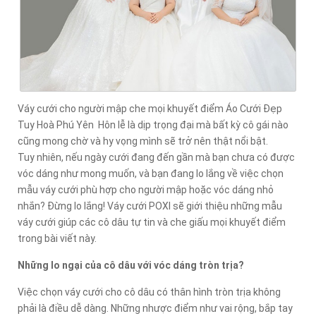
Váy cưới cho người mập che mọi khuyết điểm Áo Cưới Đẹp
Tuy Hoà Phú Yên Hôn lễ là dịp trọng đại mà bất kỳ cô gái nào
cũng mong chờ và hy vọng mình sẽ trở nên thật nổi bật.
Tuy nhiên, nếu ngày cưới đang đến gần mà bạn chưa có được
vóc dáng như mong muốn, và bạn đang lo lắng về việc chọn
mẫu váy cưới phù hợp cho người mập hoặc vóc dáng nhỏ
nhắn? Đừng lo lắng! Váy cưới POXI sẽ giới thiệu những mẫu
váy cưới giúp các cô dâu tự tin và che giấu mọi khuyết điểm
trong bài viết này.
Những lo ngại của cô dâu với vóc dáng tròn trịa?
Việc chọn váy cưới cho cô dâu có thân hình tròn trịa không
phải là điều dễ dàng. Những nhược điểm như vai rộng, bắp tay