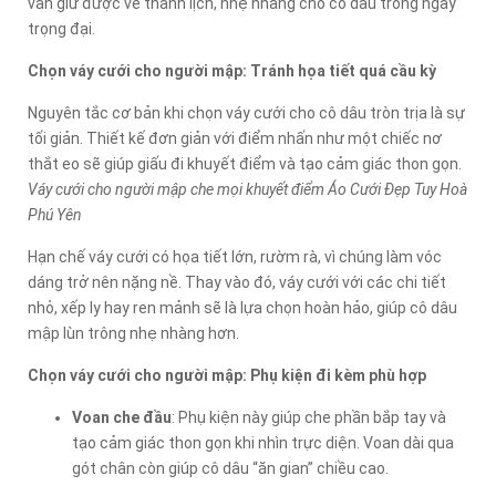
vẫn giữ được vẻ thanh lịch, nhẹ nhàng cho cô dâu trong ngày
trọng đại.
Chọn váy cưới cho người mập: Tránh họa tiết quá cầu kỳ
Nguyên tắc cơ bản khi chọn váy cưới cho cô dâu tròn trịa là sự
tối giản. Thiết kế đơn giản với điểm nhấn như một chiếc nơ
thắt eo sẽ giúp giấu đi khuyết điểm và tạo cảm giác thon gọn.
Váy cưới cho người mập che mọi khuyết điểm Áo Cưới Đẹp Tuy Hoà
Phú Yên
Hạn chế váy cưới có họa tiết lớn, rườm rà, vì chúng làm vóc
dáng trở nên nặng nề. Thay vào đó, váy cưới với các chi tiết
nhỏ, xếp ly hay ren mảnh sẽ là lựa chọn hoàn hảo, giúp cô dâu
mập lùn trông nhẹ nhàng hơn.
Chọn váy cưới cho người mập: Phụ kiện đi kèm phù hợp
Voan che đầu
: Phụ kiện này giúp che phần bắp tay và
tạo cảm giác thon gọn khi nhìn trực diện. Voan dài qua
gót chân còn giúp cô dâu “ăn gian” chiều cao.