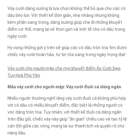
Váy cưới dáng suông là lựa chọn không thể bỏ qua cho các cô
dâu béo lùn. Với thiết kế đơn giản, nhẹ nhàng nhưng không
kém phần sang trọng, dáng suông giúp che đi những khuyết
điểm cơ thể, mang lại vẻ thon gọn và tinh tế cho cô dâu trong
ngày cưới.
Hy vọng những gợi ý trên sẽ giúp các cô dâu tròn trịa tìm được
chiếc váy cưới hoàn hảo, tự tin tỏa sáng trong ngày trọng đại!
Váy cưới cho người mập che mọi khuyết điểm Áo Cưới Đẹp
Tuy Hoà Phú Yên
Mẫu váy cưới cho người mập: Váy cưới đuôi cá dáng ngắn
Nhiều người thường nghĩ rằng váy cưới đuôi cá không phù hợp
với cô dâu có nhiều khuyết điểm, đặc biệt là những người có
vóc dáng tròn trịa. Tuy nhiên, với thiết kế đuôi cá dáng ngắn
trên đầu gối, chiếc váy này giúp “ăn gian” chiều cao và tạo tỷ lệ
cân đối giữa các vòng, mang lại sự thanh lịch và quyến rũ cho
nàng dâu.