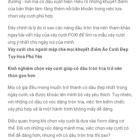
đường - nơi mà cô dâu xuất hiện. Hiểu rõ những khuyết điểm
của bản thân làm tăng thêm nỗi băn khoăn trong việc lựa
chọn váy cưới phù hợp.
Đây chính là lý do vì sao các nàng dâu tròn trịa nên tham khảo
ngay bài viết này của váy cưới POXI để tìm ra mẫu váy cưới
ưng ý nhất cho ngày vui của mình.
Váy cưới cho người mập che mọi khuyết điểm Áo Cưới Đẹp
Tuy Hoà Phú Yên
Kinh nghiệm chọn váy cưới giúp cô dâu tròn trịa trở nên
thon gọn hơn
Mọi cô gái đều mong muốn trở thành cô dâu đẹp nhất trong
ngày cưới, và được khoác lên mình bộ váy yêu thích. Tuy nhiên,
với những cô dâu có vóc dáng tròn trịa, việc tìm kiếm chiếc
váy phù hợp sẽ là một hành trình không mấy dễ dàng.
Điều quan trọng khi chọn váy cưới là dựa vào form dáng cơ
thể. Đối với những vóc dáng mảnh mai, việc chọn váy cưới có
thể dễ dàng hơn, nhưng với cô dâu tròn trịa thì sao?