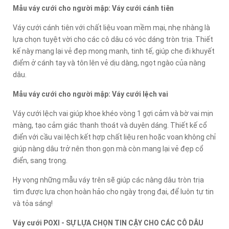
Mẫu váy cưới cho người mập: Váy cưới cánh tiên
Váy cưới cánh tiên với chất liệu voan mềm mại, nhẹ nhàng là
lựa chọn tuyệt vời cho các cô dâu có vóc dáng tròn trịa. Thiết
kế này mang lại vẻ đẹp mong manh, tinh tế, giúp che đi khuyết
điểm ở cánh tay và tôn lên vẻ dịu dàng, ngọt ngào của nàng
dâu.
Mẫu váy cưới cho người mập: Váy cưới lệch vai
Váy cưới lệch vai giúp khoe khéo vòng 1 gợi cảm và bờ vai mịn
màng, tạo cảm giác thanh thoát và duyên dáng. Thiết kế cổ
điển với cầu vai lệch kết hợp chất liệu ren hoặc voan không chỉ
giúp nàng dâu trở nên thon gọn mà còn mang lại vẻ đẹp cổ
điển, sang trọng.
Hy vọng những mẫu váy trên sẽ giúp các nàng dâu tròn trịa
tìm được lựa chọn hoàn hảo cho ngày trọng đại, để luôn tự tin
và tỏa sáng!
Váy cưới POXI - SỰ LỰA CHỌN TIN CẬY CHO CÁC CÔ DÂU