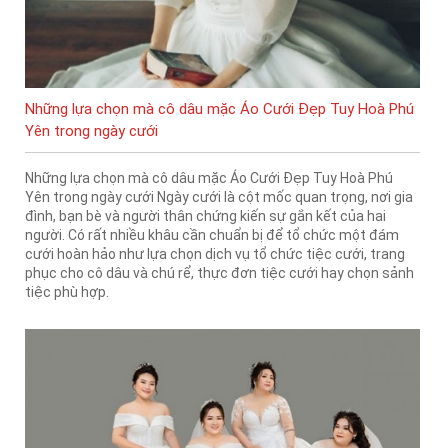
Những lựa chọn mà cô dâu mặc Áo Cưới Đẹp Tuy Hoà Phú
Yên trong ngày cưới
Những lựa chọn mà cô dâu mặc Áo Cưới Đẹp Tuy Hoà Phú
Yên trong ngày cưới Ngày cưới là cột mốc quan trọng, nơi gia
đình, bạn bè và người thân chứng kiến sự gắn kết của hai
người. Có rất nhiều khâu cần chuẩn bị để tổ chức một đám
cưới hoàn hảo như lựa chọn dịch vụ tổ chức tiệc cưới, trang
phục cho cô dâu và chú rể, thực đơn tiệc cưới hay chọn sảnh
tiệc phù hợp.