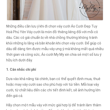
Những điều cần lưu ý khi đi chọn váy cưới Áo Cưới Đẹp Tuy
Hoà Phú Yên Váy cưới là món đồ thiêng liêng đối với mỗi cô
dâu. Các cô gái chuẩn bị về nhà chồng thường không tránh
khỏi những lo lắng và băn khoăn khi chọn váy cưới. Để giúp cô
dâu dễ dàng tìm được mẫu váy ưng ý mà không mất quá nhiều
thời gian và công sức, Áo cưới My My xin chia sẻ một số lưu ý
hữu ích dưới đây.
1. Cân nhắc chi phí
Dựa vào khả năng tài chính, bạn có thể quyết định mua, thuê
hoặc may váy cưới sao cho phù hợp với túi tiền. Mỗi loại váy
cưới, từ chất liệu đến các chi tiết đính kết, sẽ ảnh hưởng lớn
đến giá cả.
Hãy chọn một mẫu váy với mức giá hợp lý để tránh làm thâm