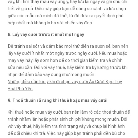
vậy, khi tìm thấy mẫu váy ưng ý, hãy lưu lại ngay và ghi chú chi
tiết về giá cả. Điều này giúp bạn dễ dàng so sánh và lựa chọn
giữa các mẫu mà mình đã thử, từ đó đưa ra quyết định phù
hợp nhất mà không lo bỏ sót chiếc váy đẹp.
8. Lấy váy cưới trước ít nhất một ngày
Để tránh sai sót và đảm bảo mọi thứ diễn ra suôn sẻ, bạn nên
lấy váy cưới ít nhất một ngày trước ngày cưới. Nếu mua hoặc
may váy, hãy lấy sớm hơn để có thời gian kiểm tra và chỉnh
sửa nếu cần. Đối với váy thuê, hãy kiểm tra kỹ lưỡng trước khi
nhận để đảm bảo váy đúng như mong muốn.
Những điều cần lưu ý khi đi chọn váy cưới Áo Cưới Đẹp Tuy
Hoà Phú Yên
9. Thoả thuận rõ ràng khi thuê hoặc mua váy cưới
Khi thuê hoặc mua váy cưới, bạn nên làm rõ các thoả thuận để
tránh nhầm lẫn hoặc phát sinh chi phí không mong muốn. Đối
với váy thuê, hãy kiểm tra tình trạng váy và chụp lại hình ảnh
để đối chiếu khi trả. Việc này giúp bạn tránh phải đền bù cho