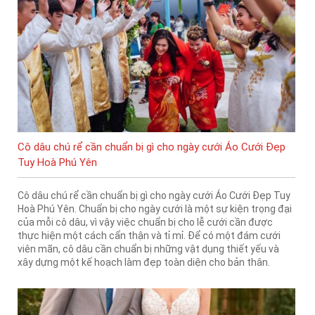
Cô dâu chú rể cần chuẩn bị gì cho ngày cưới Áo Cưới Đẹp
Tuy Hoà Phú Yên
Cô dâu chú rể cần chuẩn bị gì cho ngày cưới Áo Cưới Đẹp Tuy
Hoà Phú Yên. Chuẩn bị cho ngày cưới là một sự kiện trọng đại
của mỗi cô dâu, vì vậy việc chuẩn bị cho lễ cưới cần được
thực hiện một cách cẩn thận và tỉ mỉ. Để có một đám cưới
viên mãn, cô dâu cần chuẩn bị những vật dụng thiết yếu và
xây dựng một kế hoạch làm đẹp toàn diện cho bản thân.