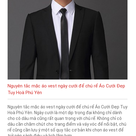
Nguyên tắc mặc áo vest ngày cưới để chú rể Áo Cưới Đẹp
Tuy Hoà Phú Yên
Nguyên tắc mặc áo vest ngày cưới để chú rể Áo Cưới Đẹp Tuy
Hoà Phú Yên. Ngày cưới là một dịp trọng đại không chỉ dành
cho cô dâu mà cũng rất quan trọng với chú rể. Không chỉ cô
dâu cần chăm chút cho trang điểm và váy vóc để nổi bật, chú
rể cũng cần lưu ý một số quy tắc cơ bản khi chọn áo vest để
trở nên sành điệu và lịch lãm hơn.