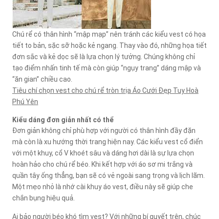
Chú rể có thân hình “mập mạp” nên tránh các kiểu vest có họa
tiết to bản, sặc sỡ hoặc kẻ ngang. Thay vào đó, những họa tiết
đơn sắc và kẻ dọc sẽ là lựa chọn lý tưởng. Chúng không chỉ
tạo điểm nhấn tinh tế mà còn giúp “ngụy trang” dáng mập và
“ăn gian” chiều cao.
Tiêu chí chọn vest cho chú rể tròn trịa Áo Cưới Đẹp Tuy Hoà
Phú Yên
Kiểu dáng đơn giản nhất có thể
Đơn giản không chỉ phù hợp với người có thân hình đầy đặn
mà còn là xu hướng thời trang hiện nay. Các kiểu vest cổ điển
với một khuy, cổ V khoét sâu và dáng hơi dài là sự lựa chọn
hoàn hảo cho chú rể béo. Khi kết hợp với áo sơ mi trắng và
quần tây ống thẳng, bạn sẽ có vẻ ngoài sang trọng và lịch lãm.
Một mẹo nhỏ là nhớ cài khuy áo vest, điều này sẽ giúp che
chắn bụng hiệu quả.
Ai bảo người béo khó tìm vest? Với những bí quyết trên, chúc