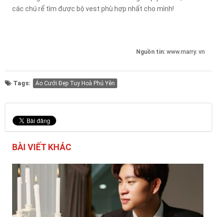
các chú rể tìm được bộ vest phù hợp nhất cho mình!
Nguồn tin:
www.marry. vn
Tags:
Áo Cưới Đẹp Tuy Hoà Phú Yên
BÀI VIẾT KHÁC