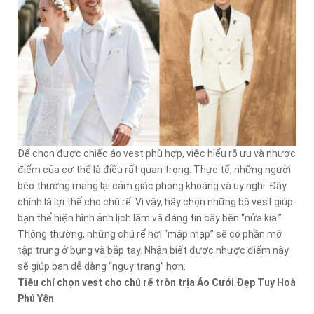
Để chọn được chiếc áo vest phù hợp, việc hiểu rõ ưu và nhược
điểm của cơ thể là điều rất quan trọng. Thực tế, những người
béo thường mang lại cảm giác phóng khoáng và uy nghi. Đây
chính là lợi thế cho chú rể. Vì vậy, hãy chọn những bộ vest giúp
bạn thể hiện hình ảnh lịch lãm và đáng tin cậy bên “nửa kia.”
Thông thường, những chú rể hơi “mập mạp” sẽ có phần mỡ
tập trung ở bụng và bắp tay. Nhận biết được nhược điểm này
sẽ giúp bạn dễ dàng “ngụy trang” hơn.
Tiêu chí chọn vest cho chú rể tròn trịa Áo Cưới Đẹp Tuy Hoà
Phú Yên