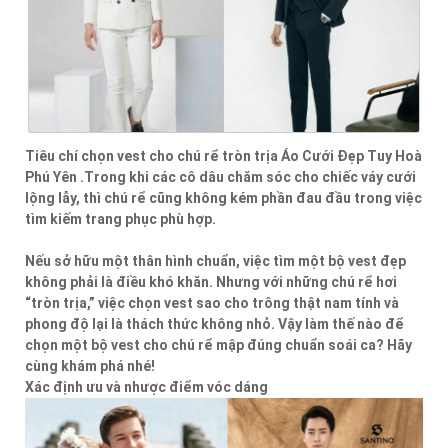
Tiêu chí chọn vest cho chú rể tròn trịa Áo Cưới Đẹp Tuy Hoà
Phú Yên .Trong khi các cô dâu chăm sóc cho chiếc váy cưới
lộng lẫy, thì chú rể cũng không kém phần đau đầu trong việc
tìm kiếm trang phục phù hợp.
Nếu sở hữu một thân hình chuẩn, việc tìm một bộ vest đẹp
không phải là điều khó khăn. Nhưng với những chú rể hơi
“tròn trịa,” việc chọn vest sao cho trông thật nam tính và
phong độ lại là thách thức không nhỏ. Vậy làm thế nào để
chọn một bộ vest cho chú rể mập đúng chuẩn soái ca? Hãy
cùng khám phá nhé!
Xác định ưu và nhược điểm vóc dáng