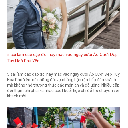
5 sai lầm các cặp đôi hay mắc vào ngày cưới Áo Cưới Đẹp
Tuy Hoà Phú Yên
5 sai lầm các cặp đôi hay mắc vào ngày cưới Áo Cưới Đẹp Tuy
Hoà Phú Yên. có những đôi vợ chồng bận rộn tiếp đón khách
mà không thể thưởng thức các món ăn và đồ uống. Nhiều cặp
đôi thậm chí phải xa nhau suốt buổi tiệc chỉ để trò chuyện với
khách mời.