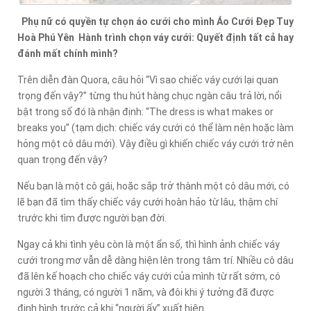
Phụ nữ có quyền tự chọn áo cưới cho mình Áo Cưới Đẹp Tuy
Hoà Phú Yên Hành trình chọn váy cưới: Quyết định tất cả hay
đánh mất chính mình?
Trên diễn đàn Quora, câu hỏi “Vì sao chiếc váy cưới lại quan
trọng đến vậy?” từng thu hút hàng chục ngàn câu trả lời, nổi
bật trong số đó là nhận định: “The dress is what makes or
breaks you” (tạm dịch: chiếc váy cưới có thể làm nên hoặc làm
hỏng một cô dâu mới). Vậy điều gì khiến chiếc váy cưới trở nên
quan trọng đến vậy?
Nếu bạn là một cô gái, hoặc sắp trở thành một cô dâu mới, có
lẽ bạn đã tìm thấy chiếc váy cưới hoàn hảo từ lâu, thậm chí
trước khi tìm được người bạn đời.
Ngay cả khi tình yêu còn là một ẩn số, thì hình ảnh chiếc váy
cưới trong mơ vẫn dễ dàng hiện lên trong tâm trí. Nhiều cô dâu
đã lên kế hoạch cho chiếc váy cưới của mình từ rất sớm, có
người 3 tháng, có người 1 năm, và đôi khi ý tưởng đã được
định hình trước cả khi “người ấy” xuất hiện.