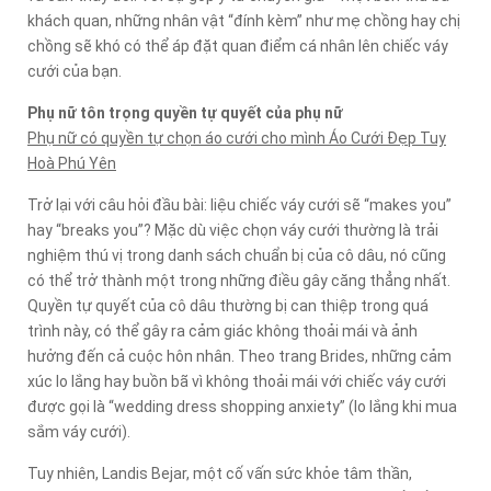
khách quan, những nhân vật “đính kèm” như mẹ chồng hay chị
chồng sẽ khó có thể áp đặt quan điểm cá nhân lên chiếc váy
cưới của bạn.
Phụ nữ tôn trọng quyền tự quyết của phụ nữ
Phụ nữ có quyền tự chọn áo cưới cho mình Áo Cưới Đẹp Tuy
Hoà Phú Yên
Trở lại với câu hỏi đầu bài: liệu chiếc váy cưới sẽ “makes you”
hay “breaks you”? Mặc dù việc chọn váy cưới thường là trải
nghiệm thú vị trong danh sách chuẩn bị của cô dâu, nó cũng
có thể trở thành một trong những điều gây căng thẳng nhất.
Quyền tự quyết của cô dâu thường bị can thiệp trong quá
trình này, có thể gây ra cảm giác không thoải mái và ảnh
hưởng đến cả cuộc hôn nhân. Theo trang Brides, những cảm
xúc lo lắng hay buồn bã vì không thoải mái với chiếc váy cưới
được gọi là “wedding dress shopping anxiety” (lo lắng khi mua
sắm váy cưới).
Tuy nhiên, Landis Bejar, một cố vấn sức khỏe tâm thần,