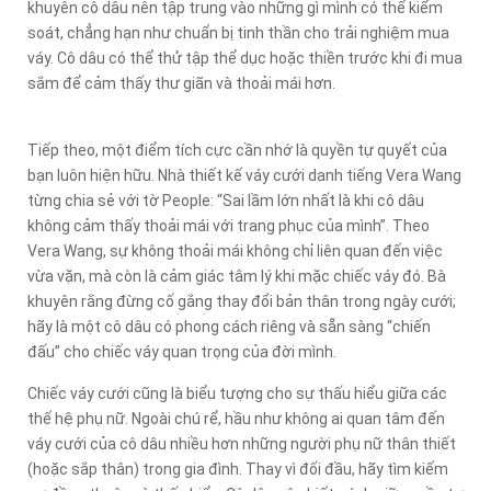
khuyên cô dâu nên tập trung vào những gì mình có thể kiểm
soát, chẳng hạn như chuẩn bị tinh thần cho trải nghiệm mua
váy. Cô dâu có thể thử tập thể dục hoặc thiền trước khi đi mua
sắm để cảm thấy thư giãn và thoải mái hơn.
Tiếp theo, một điểm tích cực cần nhớ là quyền tự quyết của
bạn luôn hiện hữu. Nhà thiết kế váy cưới danh tiếng Vera Wang
từng chia sẻ với tờ People: “Sai lầm lớn nhất là khi cô dâu
không cảm thấy thoải mái với trang phục của mình”. Theo
Vera Wang, sự không thoải mái không chỉ liên quan đến việc
vừa vặn, mà còn là cảm giác tâm lý khi mặc chiếc váy đó. Bà
khuyên rằng đừng cố gắng thay đổi bản thân trong ngày cưới;
hãy là một cô dâu có phong cách riêng và sẵn sàng “chiến
đấu” cho chiếc váy quan trọng của đời mình.
Chiếc váy cưới cũng là biểu tượng cho sự thấu hiểu giữa các
thế hệ phụ nữ. Ngoài chú rể, hầu như không ai quan tâm đến
váy cưới của cô dâu nhiều hơn những người phụ nữ thân thiết
(hoặc sắp thân) trong gia đình. Thay vì đối đầu, hãy tìm kiếm