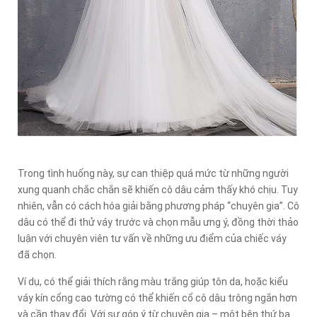
Trong tình huống này, sự can thiệp quá mức từ những người
xung quanh chắc chắn sẽ khiến cô dâu cảm thấy khó chịu. Tuy
nhiên, vẫn có cách hóa giải bằng phương pháp “chuyên gia”. Cô
dâu có thể đi thử váy trước và chọn mẫu ưng ý, đồng thời thảo
luận với chuyên viên tư vấn về những ưu điểm của chiếc váy
đã chọn.
Ví dụ, có thể giải thích rằng màu trắng giúp tôn da, hoặc kiểu
váy kín cổng cao tường có thể khiến cổ cô dâu trông ngắn hơn
và cần thay đổi. Với sự góp ý từ chuyên gia – một bên thứ ba