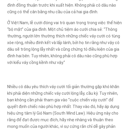
đình đồng thuận trước khi xuất hiện. Không phải cô dâu nào
cũng có thể cân bằng nhu cầu của cả hai gia đình.
Ở Việt Nam, lễ cưới đóng vai trò quan trọng trong việc thể hiện
“bộ mặt” của gia đình. Một chủ tiệm áo cưới chia sẻ: “Thông
thường, người lớn thường thích những chiếc váy cưới có tùng
xòe rộng, nhiều đính kết và lấp lánh, bởi họ tin rằng như vậy cô
dâu sẽ trông lộng lẫy nhất và cũng chứng tỏ điều kiện của gia
đình hai bên. Tuy nhiên, không phải cô dâu nào cũng phù hợp
với kiểu váy cồng kềnh như vậy.”
Nhiều cô dâu yêu thích váy cưới tối giản thường gặp khó khăn
khi phải diện những chiếc váy cưới lộng lẫy, cầu kỳ. Tuy nhiên,
bạn không cần phải tham gia vào “cuộc chiến váy cưới” để
quyết định chiếc nào phù hợp nhất. Thay vào đó, hãy áp dụng
hiệu ứng tâm lý Gió Nam (South Wind Law). Hiệu ứng này cho
rằng để đạt được mục đích, hãy nhẹ nhàng và thuận theo
mong muốn của người khác, vì sự cứng rắn chỉ dễ gây phản