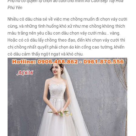
Phụ nữ có quyền tự chọn áo cưới cho mình Áo Cưới Đẹp Tuy Hoà
Phú Yên
Nhiều cô dâu chia sẻ về việc mẹ chồng muốn đi chọn váy cưới
cùng, và những tình huống khó xử như mẹ chồng không thích
màu trắng nên yêu cầu con dâu chọn váy cưới màu... vàng.
Hoặc có cô dâu lấy chồng theo đạo, đến khi chọn váy cưới thì
chị chồng nhất quyết phải chọn áo kín cổng cao tường, khiến
cô dâu cảm thấy ngột ngạt và khó chịu.