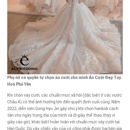
Phụ nữ có quyền tự chọn áo cưới cho mình Áo Cưới Đẹp Tuy
Hoà Phú Yên
Khi chọn váy cưới, các chuẩn mực xã hội (đặc biệt ở các nước
Châu Á) có thể ảnh hưởng lớn đến quyết định cuối cùng. Năm
2022, diễn viên Gong Hyo Jin gây chú ý khi chọn hanbok cách
tân cho ngày trọng đại của mình và đi giày thể thao thay vì
giày cao gót, khác biệt hoàn toàn với chuẩn mực váy cưới tại
Hàn Quốc. Dù vậy, chiếc váy của cô cũng phải được hai bên gia