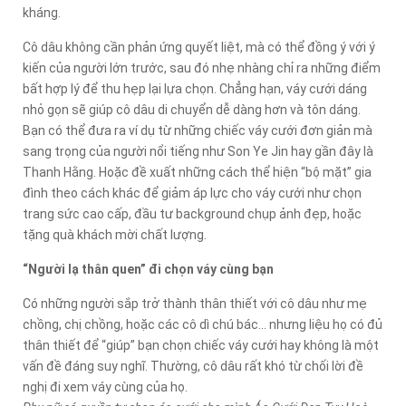
kháng.
Cô dâu không cần phản ứng quyết liệt, mà có thể đồng ý với ý
kiến của người lớn trước, sau đó nhẹ nhàng chỉ ra những điểm
bất hợp lý để thu hẹp lại lựa chọn. Chẳng hạn, váy cưới dáng
nhỏ gọn sẽ giúp cô dâu di chuyển dễ dàng hơn và tôn dáng.
Bạn có thể đưa ra ví dụ từ những chiếc váy cưới đơn giản mà
sang trọng của người nổi tiếng như Son Ye Jin hay gần đây là
Thanh Hằng. Hoặc đề xuất những cách thể hiện “bộ mặt” gia
đình theo cách khác để giảm áp lực cho váy cưới như chọn
trang sức cao cấp, đầu tư background chụp ảnh đẹp, hoặc
tặng quà khách mời chất lượng.
“Người lạ thân quen” đi chọn váy cùng bạn
Có những người sắp trở thành thân thiết với cô dâu như mẹ
chồng, chị chồng, hoặc các cô dì chú bác... nhưng liệu họ có đủ
thân thiết để “giúp” bạn chọn chiếc váy cưới hay không là một
vấn đề đáng suy nghĩ. Thường, cô dâu rất khó từ chối lời đề
nghị đi xem váy cùng của họ.