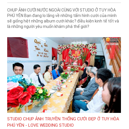
CHỤP ẢNH CƯỚI NƯỚC NGOÀI CÙNG VỚI STUDIO Ở TUY HÒA
PHÚ YÊN Bạn đang lo lắng về những tấm hình cưới của mình
sẽ giống hệt những album cưới khác? điều kiện kinh tế tốt và
là những người yêu muốn khám phá thế giới?
STUDIO CHỤP ẢNH TRUYỀN THỐNG CƯỚI ĐẸP Ở TUY HÒA
PHÚ YÊN - LOVE WEDDING STUDIO