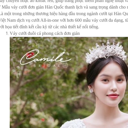
dây chuyền hoặc áo khoác ren, giúp trang phục thêm phần nghệ thuật v
7 Mẫu váy cưới đơn giản Hàn Quốc thanh lịch và sang trọng dành cho 
Là một trong những thương hiệu hàng đầu trong ngành cưới tại H
Việt Nam dịch vụ cưới All-in-one với hơn 600 mẫu váy cưới đa dạng, t
ới họa tiết đính kết cầu kỳ từ các nhà thiết kế nổi tiếng.
Váy cưới đuôi cá phong cách đơn giản