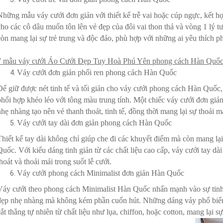
Những mẫu váy cưới đơn giản với thiết kế trễ vai hoặc cúp ngực, kết h
cho các cô dâu muốn tôn lên vẻ đẹp của đôi vai thon thả và vòng 1 lý tư
còn mang lại sự trẻ trung và độc đáo, phù hợp với những ai yêu thích ph
7 mẫu váy cưới Áo Cưới Đẹp Tuy Hoà Phú Yên phong cách Hàn Quố
Váy cưới đơn giản phối ren phong cách Hàn Quốc
Để giữ được nét tinh tế và tối giản cho váy cưới phong cách Hàn Quốc, 
phối hợp khéo léo với tông màu trung tính. Một chiếc váy cưới đơn giản 
nhẹ nhàng tạo nên vẻ thanh thoát, tinh tế, đồng thời mang lại sự thoải m
Váy cưới tay dài đơn giản phong cách Hàn Quốc
Thiết kế tay dài không chỉ giúp che đi các khuyết điểm mà còn mang lạ
Quốc. Với kiểu dáng tinh giản từ các chất liệu cao cấp, váy cưới tay d
thoát và thoải mái trong suốt lễ cưới.
Váy cưới phong cách Minimalist đơn giản Hàn Quốc
Váy cưới theo phong cách Minimalist Hàn Quốc nhấn mạnh vào sự tinh giả
đẹp nhẹ nhàng mà không kém phần cuốn hút. Những dáng váy phổ biến
cắt thẳng tự nhiên từ chất liệu như lụa, chiffon, hoặc cotton, mang lại 