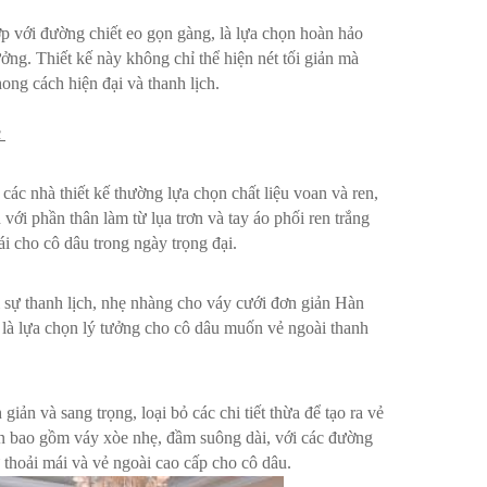
ợp với đường chiết eo gọn gàng, là lựa chọn hoàn hảo
ởng. Thiết kế này không chỉ thể hiện nét tối giản mà
ong cách hiện đại và thanh lịch.
c
các nhà thiết kế thường lựa chọn chất liệu voan và ren,
với phần thân làm từ lụa trơn và tay áo phối ren trắng
ái cho cô dâu trong ngày trọng đại.
i sự thanh lịch, nhẹ nhàng cho váy cưới đơn giản Hàn
ài là lựa chọn lý tưởng cho cô dâu muốn vẻ ngoài thanh
n và sang trọng, loại bỏ các chi tiết thừa để tạo ra vẻ
 bao gồm váy xòe nhẹ, đầm suông dài, với các đường
sự thoải mái và vẻ ngoài cao cấp cho cô dâu.