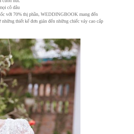
à cuốn hút.
mọi cô dâu
àn Quốc với 70% thị phần, WEDDINGBOOK mang đến
ừ những thiết kế đơn giản đến những chiếc váy cao cấp