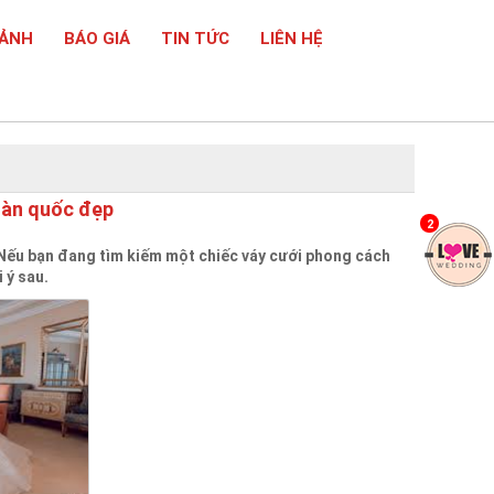
 ẢNH
BÁO GIÁ
TIN TỨC
LIÊN HỆ
Hàn quốc đẹp
2
Nếu bạn đang tìm kiếm một chiếc váy cưới phong cách
 ý sau.