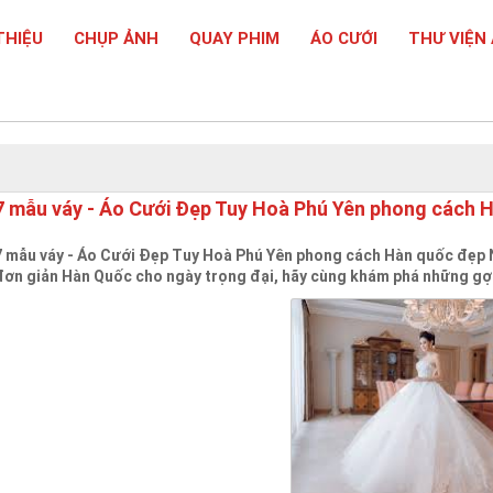
THIỆU
CHỤP ẢNH
QUAY PHIM
ÁO CƯỚI
THƯ VIỆN
7 mẫu váy - Áo Cưới Đẹp Tuy Hoà Phú Yên phong cách 
7 mẫu váy - Áo Cưới Đẹp Tuy Hoà Phú Yên phong cách Hàn quốc đẹp 
đơn giản Hàn Quốc cho ngày trọng đại, hãy cùng khám phá những gợi