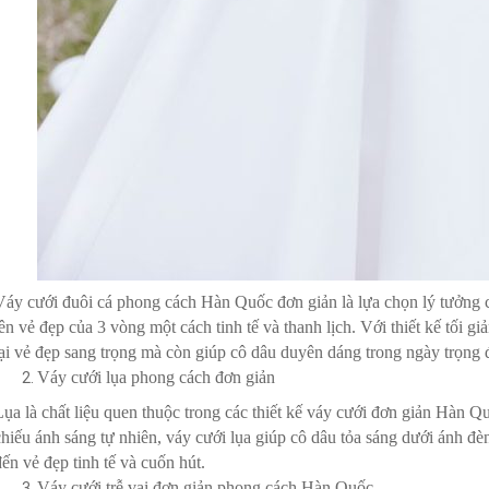
Váy cưới đuôi cá phong cách Hàn Quốc đơn giản là lựa chọn lý tưởng c
lên vẻ đẹp của 3 vòng một cách tinh tế và thanh lịch. Với thiết kế tối gi
lại vẻ đẹp sang trọng mà còn giúp cô dâu duyên dáng trong ngày trọng đ
Váy cưới lụa phong cách đơn giản
Lụa là chất liệu quen thuộc trong các thiết kế váy cưới đơn giản Hà
chiếu ánh sáng tự nhiên, váy cưới lụa giúp cô dâu tỏa sáng dưới ánh đè
đến vẻ đẹp tinh tế và cuốn hút.
Váy cưới trễ vai đơn giản phong cách Hàn Quốc