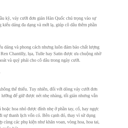
t cầu kỳ, váy cưới đơn giản Hàn Quốc chú trọng vào sự
 kiểu dáng đa dạng và mới lạ, giúp cô dâu thêm phần
kiểu dáng và phong cách nhưng luôn đảm bảo chất lượng
 Ren Chantilly, lụa, Tulle hay Satin được ưa chuộng nhờ
oát và quý phái cho cô dâu trong ngày cưới.
c
không thể thiếu. Tuy nhiên, đối với dòng váy cưới đơn
 lưỡng để giữ được nét nhẹ nhàng, tối giản nhưng vẫn
đá hoặc hoa nhỏ được đính nhẹ ở phần tay, cổ, hay ngực
i sự thanh lịch vốn có. Bên cạnh đó, thay vì sử dụng
ợp cùng các phụ kiện như khăn voan, vòng hoa, hoa tai,