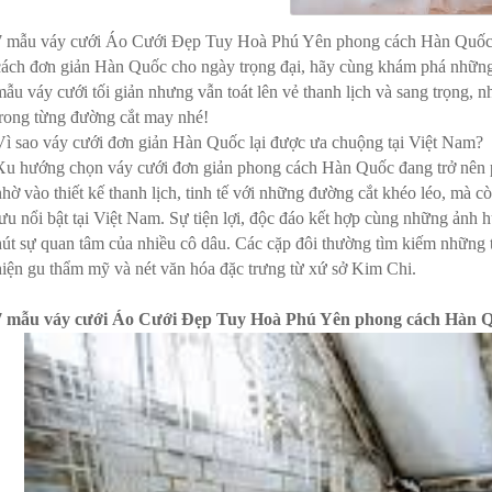
7 mẫu váy cưới Áo Cưới Đẹp Tuy Hoà Phú Yên phong cách Hàn Quốc 
cách đơn giản Hàn Quốc cho ngày trọng đại, hãy cùng khám phá n
mẫu váy cưới tối giản nhưng vẫn toát lên vẻ thanh lịch và sang trọng, nh
trong từng đường cắt may nhé!
Vì sao váy cưới đơn giản Hàn Quốc lại được ưa chuộng tại Việt Nam?
Xu hướng chọn váy cưới đơn giản phong cách Hàn Quốc đang trở nên p
nhờ vào thiết kế thanh lịch, tinh tế với những đường cắt khéo léo, mà 
lưu nổi bật tại Việt Nam. Sự tiện lợi, độc đáo kết hợp cùng những ảnh h
hút sự quan tâm của nhiều cô dâu. Các cặp đôi thường tìm kiếm những 
hiện gu thẩm mỹ và nét văn hóa đặc trưng từ xứ sở Kim Chi.
7 mẫu váy cưới Áo Cưới Đẹp Tuy Hoà Phú Yên phong cách Hàn 