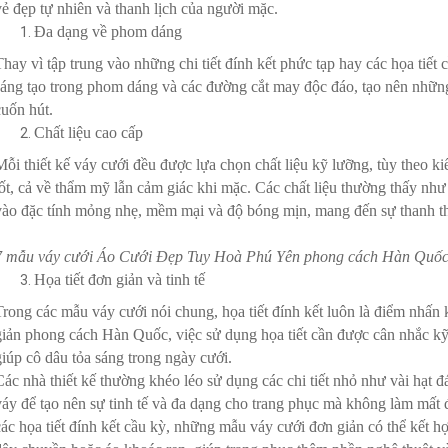
vẻ đẹp tự nhiên và thanh lịch của người mặc.
Đa dạng về phom dáng
Thay vì tập trung vào những chi tiết đính kết phức tạp hay các họa tiế
sáng tạo trong phom dáng và các đường cắt may độc đáo, tạo nên những
cuốn hút.
Chất liệu cao cấp
Mỗi thiết kế váy cưới đều được lựa chọn chất liệu kỹ lưỡng, tùy theo 
tốt, cả về thẩm mỹ lẫn cảm giác khi mặc. Các chất liệu thường thấy như
vào đặc tính mỏng nhẹ, mềm mại và độ bóng mịn, mang đến sự thanh th
7 mẫu váy cưới Áo Cưới Đẹp Tuy Hoà Phú Yên phong cách Hàn Quố
Họa tiết đơn giản và tinh tế
Trong các mẫu váy cưới nói chung, họa tiết đính kết luôn là điểm nhấn 
giản phong cách Hàn Quốc, việc sử dụng họa tiết cần được cân nhắc kỹ
giúp cô dâu tỏa sáng trong ngày cưới.
Các nhà thiết kế thường khéo léo sử dụng các chi tiết nhỏ như vài hạt 
váy để tạo nên sự tinh tế và đa dạng cho trang phục mà không làm mất đ
các họa tiết đính kết cầu kỳ, những mẫu váy cưới đơn giản có thể kết h