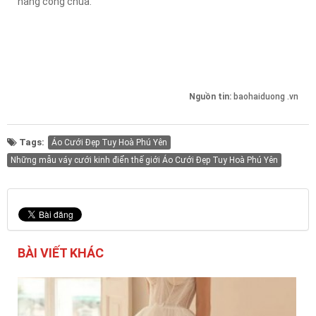
nàng công chúa.
Nguồn tin:
baohaiduong .vn
Tags:
Áo Cưới Đẹp Tuy Hoà Phú Yên
Những mẫu váy cưới kinh điển thế giới Áo Cưới Đẹp Tuy Hoà Phú Yên
BÀI VIẾT KHÁC