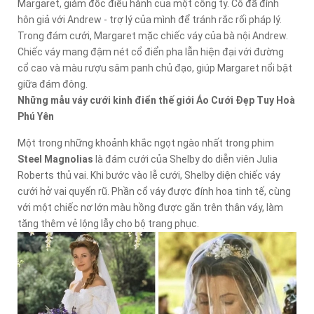
Margaret, giám đốc điều hành của một công ty. Cô đã đính
hôn giả với Andrew - trợ lý của mình để tránh rắc rối pháp lý.
Trong đám cưới, Margaret mặc chiếc váy của bà nội Andrew.
Chiếc váy mang đậm nét cổ điển pha lẫn hiện đại với đường
cổ cao và màu rượu sâm panh chủ đạo, giúp Margaret nổi bật
giữa đám đông.
Những mẫu váy cưới kinh điển thế giới Áo Cưới Đẹp Tuy Hoà
Phú Yên
Một trong những khoảnh khắc ngọt ngào nhất trong phim
Steel Magnolias
là đám cưới của Shelby do diễn viên Julia
Roberts thủ vai. Khi bước vào lễ cưới, Shelby diện chiếc váy
cưới hở vai quyến rũ. Phần cổ váy được đính hoa tinh tế, cùng
với một chiếc nơ lớn màu hồng được gắn trên thân váy, làm
tăng thêm vẻ lộng lẫy cho bộ trang phục.