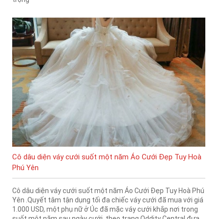
Cô dâu diện váy cưới suốt một năm Áo Cưới Đẹp Tuy Hoà
Phú Yên
Cô dâu diện váy cưới suốt một năm Áo Cưới Đẹp Tuy Hoà Phú
Yên .Quyết tâm tận dụng tối đa chiếc váy cưới đã mua với giá
1.000 USD, một phụ nữ ở Úc đã mặc váy cưới khắp nơi trong
suốt một năm sau ngày cưới, theo trang Oddity Central đưa