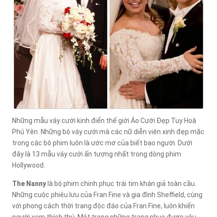
Những mẫu váy cưới kinh điển thế giới Áo Cưới Đẹp Tuy Hoà
Phú Yên .Những bộ váy cưới mà các nữ diễn viên xinh đẹp mặc
trong các bộ phim luôn là ước mơ của biết bao người. Dưới
đây là 13 mẫu váy cưới ấn tượng nhất trong dòng phim
Hollywood.
The Nanny
là bộ phim chinh phục trái tim khán giả toàn cầu.
Những cuộc phiêu lưu của Fran Fine và gia đình Sheffield, cùng
với phong cách thời trang độc đáo của Fran Fine, luôn khiến
người xem thích thú. Một trong những trang phục được yêu