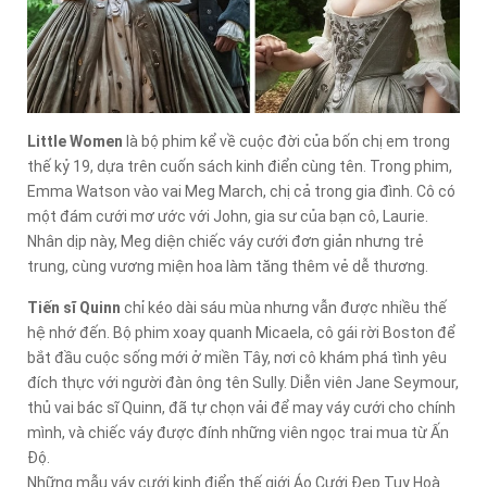
Little Women
là bộ phim kể về cuộc đời của bốn chị em trong
thế kỷ 19, dựa trên cuốn sách kinh điển cùng tên. Trong phim,
Emma Watson vào vai Meg March, chị cả trong gia đình. Cô có
một đám cưới mơ ước với John, gia sư của bạn cô, Laurie.
Nhân dịp này, Meg diện chiếc váy cưới đơn giản nhưng trẻ
trung, cùng vương miện hoa làm tăng thêm vẻ dễ thương.
Tiến sĩ Quinn
chỉ kéo dài sáu mùa nhưng vẫn được nhiều thế
hệ nhớ đến. Bộ phim xoay quanh Micaela, cô gái rời Boston để
bắt đầu cuộc sống mới ở miền Tây, nơi cô khám phá tình yêu
đích thực với người đàn ông tên Sully. Diễn viên Jane Seymour,
thủ vai bác sĩ Quinn, đã tự chọn vải để may váy cưới cho chính
mình, và chiếc váy được đính những viên ngọc trai mua từ Ấn
Độ.
Những mẫu váy cưới kinh điển thế giới Áo Cưới Đẹp Tuy Hoà