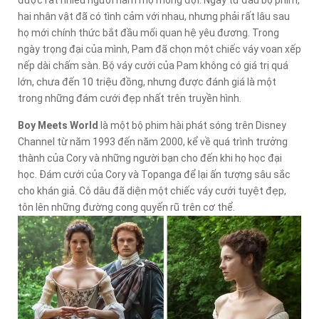
hai nhân vật đã có tình cảm với nhau, nhưng phải rất lâu sau
họ mới chính thức bắt đầu mối quan hệ yêu đương. Trong
ngày trọng đại của mình, Pam đã chọn một chiếc váy voan xếp
nếp dài chấm sàn. Bộ váy cưới của Pam không có giá trị quá
lớn, chưa đến 10 triệu đồng, nhưng được đánh giá là một
trong những đám cưới đẹp nhất trên truyền hình.
Boy Meets World
là một bộ phim hài phát sóng trên Disney
Channel từ năm 1993 đến năm 2000, kể về quá trình trưởng
thành của Cory và những người bạn cho đến khi họ học đại
học. Đám cưới của Cory và Topanga để lại ấn tượng sâu sắc
cho khán giả. Cô dâu đã diện một chiếc váy cưới tuyệt đẹp,
tôn lên những đường cong quyến rũ trên cơ thể.