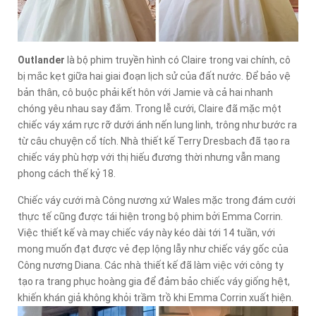
Outlander
là bộ phim truyền hình có Claire trong vai chính, cô
bị mắc kẹt giữa hai giai đoạn lịch sử của đất nước. Để bảo vệ
bản thân, cô buộc phải kết hôn với Jamie và cả hai nhanh
chóng yêu nhau say đắm. Trong lễ cưới, Claire đã mặc một
chiếc váy xám rực rỡ dưới ánh nến lung linh, trông như bước ra
từ câu chuyện cổ tích. Nhà thiết kế Terry Dresbach đã tạo ra
chiếc váy phù hợp với thị hiếu đương thời nhưng vẫn mang
phong cách thế kỷ 18.
Chiếc váy cưới mà Công nương xứ Wales mặc trong đám cưới
thực tế cũng được tái hiện trong bộ phim bởi Emma Corrin.
Việc thiết kế và may chiếc váy này kéo dài tới 14 tuần, với
mong muốn đạt được vẻ đẹp lộng lẫy như chiếc váy gốc của
Công nương Diana. Các nhà thiết kế đã làm việc với công ty
tạo ra trang phục hoàng gia để đảm bảo chiếc váy giống hệt,
khiến khán giả không khỏi trầm trồ khi Emma Corrin xuất hiện.