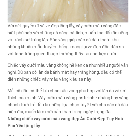
Với nét quyến rũ và vẻ đẹp lộng lẫy, váy cưới màu vàng đặc
biệt phù hợp với những cô nàng cá tính, muốn tạo dấu ấn riêng
và tránh sự trùng lặp. Sắc vàng giúp các cô dâu thoát khỏi
những khuôn mẫu truyền thống, mang lại vẻ đẹp độc đáo so
với tone trắng quen thuộc thường thấy tại các tiệc cưới.
Chiếc váy cưới màu vàng không hề kén da như nhiều người vẫn
nghĩ. Dù bạn có làn da bánh mật hay trắng hồng, đều có thể
diện những chiếc váy màu vàng kiêu sa này.
Mỗi cô dâu có thể lựa chọn sắc vàng phù hợp với làn da và sở
thích của mình. Váy cưới màu vàng pastel nhẹ nhàng hay vàng
chanh tươi trẻ đều là những lựa chọn tuyệt vời cho các cô dâu
hiện đại, muốn làm mới bản thân trong ngày trọng đại.
Những chiếc váy cưới màu vàng đẹp Áo Cưới Đẹp Tuy Hoà
Phú Yên lộng lẫy