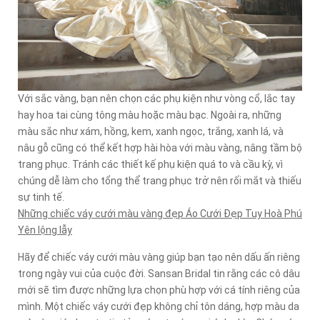
Với sắc vàng, bạn nên chọn các phụ kiện như vòng cổ, lắc tay
hay hoa tai cùng tông màu hoặc màu bạc. Ngoài ra, những
màu sắc như xám, hồng, kem, xanh ngọc, trắng, xanh lá, và
nâu gỗ cũng có thể kết hợp hài hòa với màu vàng, nâng tầm bộ
trang phục. Tránh các thiết kế phụ kiện quá to và cầu kỳ, vì
chúng dễ làm cho tổng thể trang phục trở nên rối mắt và thiếu
sự tinh tế.
Những chiếc váy cưới màu vàng đẹp Áo Cưới Đẹp Tuy Hoà Phú
Yên lộng lẫy
Hãy để chiếc váy cưới màu vàng giúp bạn tạo nên dấu ấn riêng
trong ngày vui của cuộc đời. Sansan Bridal tin rằng các cô dâu
mới sẽ tìm được những lựa chọn phù hợp với cá tính riêng của
mình. Một chiếc váy cưới đẹp không chỉ tôn dáng, hợp màu da