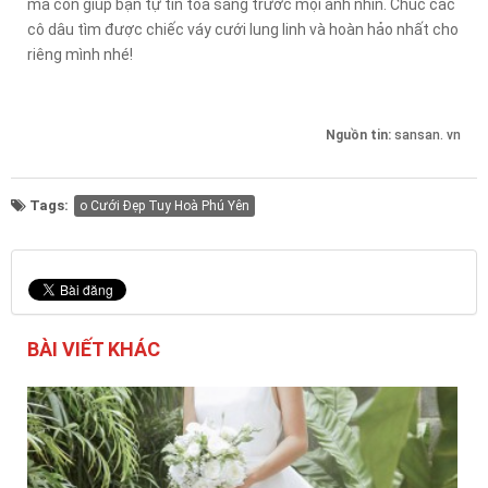
mà còn giúp bạn tự tin tỏa sáng trước mọi ánh nhìn. Chúc các
cô dâu tìm được chiếc váy cưới lung linh và hoàn hảo nhất cho
riêng mình nhé!
Nguồn tin:
sansan. vn
Tags:
o Cưới Đẹp Tuy Hoà Phú Yên
BÀI VIẾT KHÁC