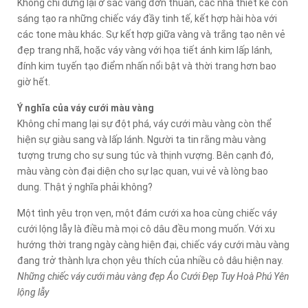
Không chỉ dừng lại ở sắc vàng đơn thuần, các nhà thiết kế còn
sáng tạo ra những chiếc váy đầy tinh tế, kết hợp hài hòa với
các tone màu khác. Sự kết hợp giữa vàng và trắng tạo nên vẻ
đẹp trang nhã, hoặc váy vàng với họa tiết ánh kim lấp lánh,
đính kim tuyến tạo điểm nhấn nổi bật và thời trang hơn bao
giờ hết.
Ý nghĩa của váy cưới màu vàng
Không chỉ mang lại sự đột phá, váy cưới màu vàng còn thể
hiện sự giàu sang và lấp lánh. Người ta tin rằng màu vàng
tượng trưng cho sự sung túc và thịnh vượng. Bên cạnh đó,
màu vàng còn đại diện cho sự lạc quan, vui vẻ và lòng bao
dung. Thật ý nghĩa phải không?
Một tình yêu trọn vẹn, một đám cưới xa hoa cùng chiếc váy
cưới lộng lẫy là điều mà mọi cô dâu đều mong muốn. Với xu
hướng thời trang ngày càng hiện đại, chiếc váy cưới màu vàng
đang trở thành lựa chọn yêu thích của nhiều cô dâu hiện nay.
Những chiếc váy cưới màu vàng đẹp Áo Cưới Đẹp Tuy Hoà Phú Yên
lộng lẫy