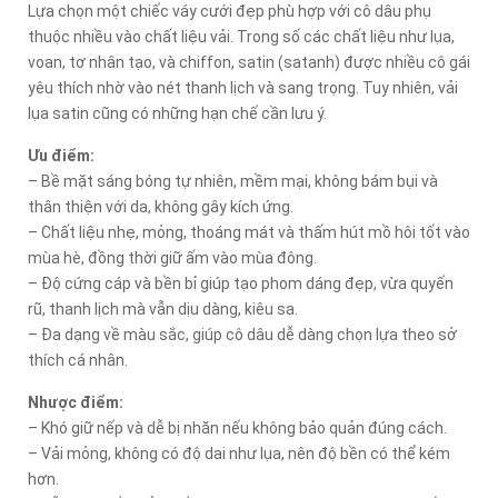
Lựa chọn một chiếc váy cưới đẹp phù hợp với cô dâu phụ
thuộc nhiều vào chất liệu vải. Trong số các chất liệu như lụa,
voan, tơ nhân tạo, và chiffon, satin (satanh) được nhiều cô gái
yêu thích nhờ vào nét thanh lịch và sang trọng. Tuy nhiên, vải
lụa satin cũng có những hạn chế cần lưu ý.
Ưu điểm:
– Bề mặt sáng bóng tự nhiên, mềm mại, không bám bụi và
thân thiện với da, không gây kích ứng.
– Chất liệu nhẹ, mỏng, thoáng mát và thấm hút mồ hôi tốt vào
mùa hè, đồng thời giữ ấm vào mùa đông.
– Độ cứng cáp và bền bỉ giúp tạo phom dáng đẹp, vừa quyến
rũ, thanh lịch mà vẫn dịu dàng, kiêu sa.
– Đa dạng về màu sắc, giúp cô dâu dễ dàng chọn lựa theo sở
thích cá nhân.
Nhược điểm:
– Khó giữ nếp và dễ bị nhăn nếu không bảo quản đúng cách.
– Vải mỏng, không có độ dai như lụa, nên độ bền có thể kém
hơn.