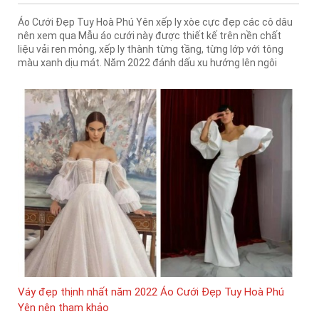
Áo Cưới Đẹp Tuy Hoà Phú Yên xếp ly xòe cực đẹp các cô dâu
nên xem qua Mẫu áo cưới này được thiết kế trên nền chất
liệu vải ren mỏng, xếp ly thành từng tầng, từng lớp với tông
màu xanh dịu mát. Năm 2022 đánh dấu xu hướng lên ngôi
Váy đẹp thịnh nhất năm 2022 Áo Cưới Đẹp Tuy Hoà Phú
Yên nên tham khảo