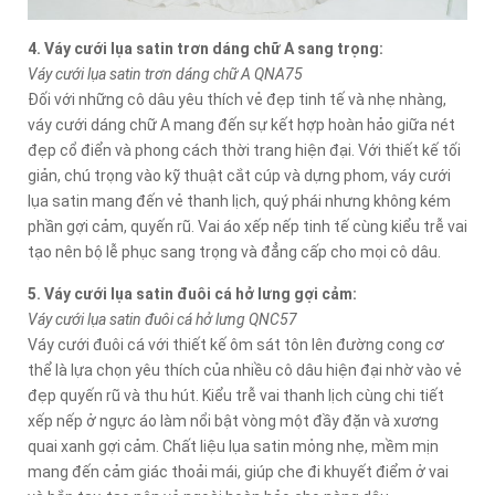
4. Váy cưới lụa satin trơn dáng chữ A sang trọng:
Váy cưới lụa satin trơn dáng chữ A QNA75
Đối với những cô dâu yêu thích vẻ đẹp tinh tế và nhẹ nhàng,
váy cưới dáng chữ A mang đến sự kết hợp hoàn hảo giữa nét
đẹp cổ điển và phong cách thời trang hiện đại. Với thiết kế tối
giản, chú trọng vào kỹ thuật cắt cúp và dựng phom, váy cưới
lụa satin mang đến vẻ thanh lịch, quý phái nhưng không kém
phần gợi cảm, quyến rũ. Vai áo xếp nếp tinh tế cùng kiểu trễ vai
tạo nên bộ lễ phục sang trọng và đẳng cấp cho mọi cô dâu.
5. Váy cưới lụa satin đuôi cá hở lưng gợi cảm:
Váy cưới lụa satin đuôi cá hở lưng QNC57
Váy cưới đuôi cá với thiết kế ôm sát tôn lên đường cong cơ
thể là lựa chọn yêu thích của nhiều cô dâu hiện đại nhờ vào vẻ
đẹp quyến rũ và thu hút. Kiểu trễ vai thanh lịch cùng chi tiết
xếp nếp ở ngực áo làm nổi bật vòng một đầy đặn và xương
quai xanh gợi cảm. Chất liệu lụa satin mỏng nhẹ, mềm mịn
mang đến cảm giác thoải mái, giúp che đi khuyết điểm ở vai