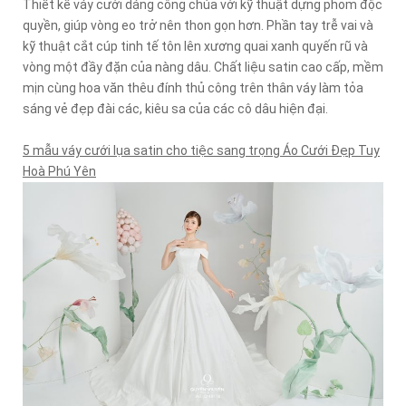
Thiết kế váy cưới dáng công chúa với kỹ thuật dựng phom độc
quyền, giúp vòng eo trở nên thon gọn hơn. Phần tay trễ vai và
kỹ thuật cắt cúp tinh tế tôn lên xương quai xanh quyến rũ và
vòng một đầy đặn của nàng dâu. Chất liệu satin cao cấp, mềm
mịn cùng hoa văn thêu đính thủ công trên thân váy làm tỏa
sáng vẻ đẹp đài các, kiêu sa của các cô dâu hiện đại.
5 mẫu váy cưới lụa satin cho tiệc sang trọng Áo Cưới Đẹp Tuy
Hoà Phú Yên