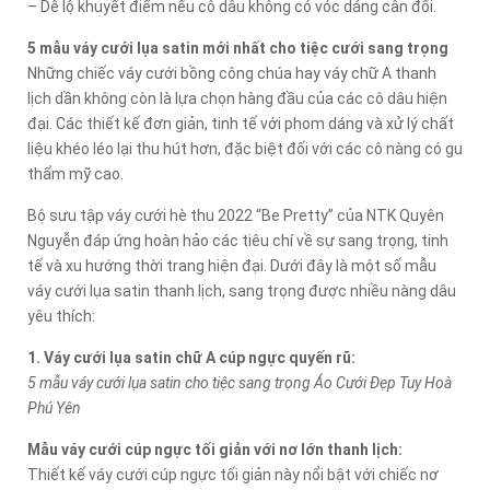
– Dễ lộ khuyết điểm nếu cô dâu không có vóc dáng cân đối.
5 mẫu váy cưới lụa satin mới nhất cho tiệc cưới sang trọng
Những chiếc váy cưới bồng công chúa hay váy chữ A thanh
lịch dần không còn là lựa chọn hàng đầu của các cô dâu hiện
đại. Các thiết kế đơn giản, tinh tế với phom dáng và xử lý chất
liệu khéo léo lại thu hút hơn, đặc biệt đối với các cô nàng có gu
thẩm mỹ cao.
Bộ sưu tập váy cưới hè thu 2022 “Be Pretty” của NTK Quyên
Nguyễn đáp ứng hoàn hảo các tiêu chí về sự sang trọng, tinh
tế và xu hướng thời trang hiện đại. Dưới đây là một số mẫu
váy cưới lụa satin thanh lịch, sang trọng được nhiều nàng dâu
yêu thích:
1. Váy cưới lụa satin chữ A cúp ngực quyến rũ:
5 mẫu váy cưới lụa satin cho tiệc sang trọng Áo Cưới Đẹp Tuy Hoà
Phú Yên
Mẫu váy cưới cúp ngực tối giản với nơ lớn thanh lịch:
Thiết kế váy cưới cúp ngực tối giản này nổi bật với chiếc nơ