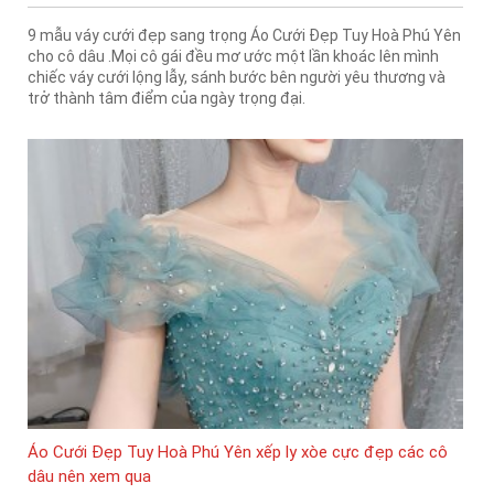
9 mẫu váy cưới đẹp sang trọng Áo Cưới Đẹp Tuy Hoà Phú Yên
cho cô dâu .Mọi cô gái đều mơ ước một lần khoác lên mình
chiếc váy cưới lộng lẫy, sánh bước bên người yêu thương và
trở thành tâm điểm của ngày trọng đại.
Áo Cưới Đẹp Tuy Hoà Phú Yên xếp ly xòe cực đẹp các cô
dâu nên xem qua