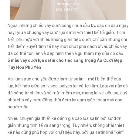
Ngoài những chiếc váy cưới công chúa cầu kỳ, các cô dâu ngày
nay lại ưa chuộng váy cưới lụa satin với thiết kế tối giản, ít chi
tiết, phù hợp với nhiều không gian tiệc cưới. Chỉ cần những chi
tiết điểm xuyết tinh tế hay một chút phá cách ở vai, chiếc váy
đã có thể tôn lên vẻ đẹp hình thể và gu thẩm mỹ của cô dâu.
5 mẫu váy cưới lụa satin cho tiệc sang trọng Áo Cưới Đẹp
Tuy Hoà Phú Yên
Vải lụa satin chủ yếu được làm từ satin – một biến thể của
lụa, kết hợp giữa sợi visco, polyester và tơ tằm. Loại vải này có
độ bóng tự nhiên và bề mặt mềm mịn, mang lại vẻ kiêu sa, quý
phái cho váy cưới đồng thời đem lại cảm giác thoải mái cho
người mặc.
Nhiều chuyên gia thiết kế đánh giá cao lụa satin bởi sự đơn
giản nhưng tinh tế và sang trọng. Tuy nhiên, không phải thiết
kế nào cũng phù hợp với chất liệu này, bởi lụa satin khá “kén”