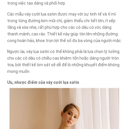
trong việc tạo dáng và phối hợp.
Các mẫu váy cưới lụa satin được may với sự tinh tế và tỉ mỉ
trong từng đường kim mũi chỉ, giảm thiểu chi tiết lớn, ít xếp
tầng và xòe nhẹ, rất phù hợp cho các cô dâu có vóc dáng
thanh mảnh, cao ráo. Thiết kế này giúp tôn lên những đường
cong hoàn hảo, khoe trọn lợi thế số đo ba vòng của người mặc.
Ngược lại, váy lụa satin có thể không phải là lựa chọn lý tưởng
cho các cô dâu có chiều cao khiêm tốn hoặc dáng người tròn
trịa, bởi thiết kế ôm sát sẽ dễ để lộ những khuyết điểm không
mong muốn.
Ưu, nhược điểm của váy cưới lụa satin