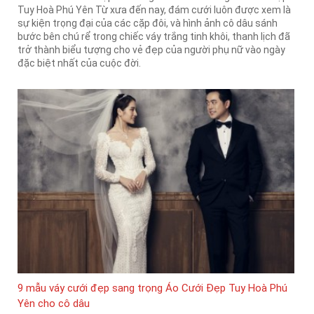
Tuy Hoà Phú Yên Từ xưa đến nay, đám cưới luôn được xem là
sự kiện trọng đại của các cặp đôi, và hình ảnh cô dâu sánh
bước bên chú rể trong chiếc váy trắng tinh khôi, thanh lịch đã
trở thành biểu tượng cho vẻ đẹp của người phụ nữ vào ngày
đặc biệt nhất của cuộc đời.
9 mẫu váy cưới đẹp sang trọng Áo Cưới Đẹp Tuy Hoà Phú
Yên cho cô dâu