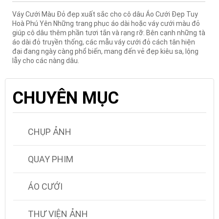
Váy Cưới Màu Đỏ đẹp xuất sắc cho cô dâu Áo Cưới Đẹp Tuy
Hoà Phú Yên Những trang phục áo dài hoặc váy cưới màu đỏ
giúp cô dâu thêm phần tươi tắn và rạng rỡ. Bên cạnh những tà
áo dài đỏ truyền thống, các mẫu váy cưới đỏ cách tân hiện
đại đang ngày càng phổ biến, mang đến vẻ đẹp kiêu sa, lộng
lẫy cho các nàng dâu.
CHUYÊN MỤC
CHỤP ẢNH
QUAY PHIM
ÁO CƯỚI
THƯ VIỆN ẢNH