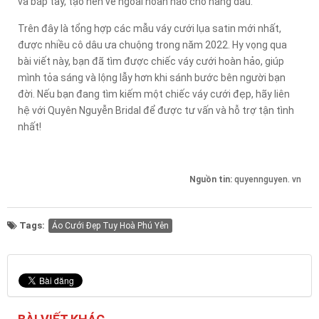
và bắp tay, tạo nên vẻ ngoài hoàn hảo cho nàng dâu.
Trên đây là tổng hợp các mẫu váy cưới lụa satin mới nhất,
được nhiều cô dâu ưa chuộng trong năm 2022. Hy vọng qua
bài viết này, bạn đã tìm được chiếc váy cưới hoàn hảo, giúp
mình tỏa sáng và lộng lẫy hơn khi sánh bước bên người bạn
đời. Nếu bạn đang tìm kiếm một chiếc váy cưới đẹp, hãy liên
hệ với Quyên Nguyễn Bridal để được tư vấn và hỗ trợ tận tình
nhất!
Nguồn tin:
quyennguyen. vn
Tags:
Áo Cưới Đẹp Tuy Hoà Phú Yên