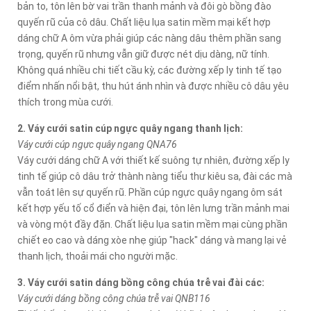
bản to, tôn lên bờ vai trần thanh mảnh và đôi gò bồng đào
quyến rũ của cô dâu. Chất liệu lụa satin mềm mại kết hợp
dáng chữ A ôm vừa phải giúp các nàng dâu thêm phần sang
trọng, quyến rũ nhưng vẫn giữ được nét dịu dàng, nữ tính.
Không quá nhiều chi tiết cầu kỳ, các đường xếp ly tinh tế tạo
điểm nhấn nổi bật, thu hút ánh nhìn và được nhiều cô dâu yêu
thích trong mùa cưới.
2. Váy cưới satin cúp ngực quây ngang thanh lịch:
Váy cưới cúp ngực quây ngang QNA76
Váy cưới dáng chữ A với thiết kế suông tự nhiên, đường xếp ly
tinh tế giúp cô dâu trở thành nàng tiểu thư kiêu sa, đài các mà
vẫn toát lên sự quyến rũ. Phần cúp ngực quây ngang ôm sát
kết hợp yếu tố cổ điển và hiện đại, tôn lên lưng trần mảnh mai
và vòng một đầy đặn. Chất liệu lụa satin mềm mại cùng phần
chiết eo cao và dáng xòe nhẹ giúp "hack" dáng và mang lại vẻ
thanh lịch, thoải mái cho người mặc.
3. Váy cưới satin dáng bồng công chúa trễ vai đài các:
Váy cưới dáng bồng công chúa trễ vai QNB116