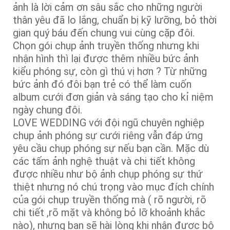
ảnh là lời cảm ơn sâu sắc cho những người
thân yêu đã lo lắng, chuẩn bị kỹ lưỡng, bỏ thời
gian quý báu đến chung vui cùng cặp đôi.
Chọn gói chụp ảnh truyền thống nhưng khi
nhận hình thì lại được thêm nhiều bức ảnh
kiểu phóng sự, còn gì thú vị hơn ? Từ những
bức ảnh đó đôi bạn trẻ có thể làm cuốn
album cưới đơn giản và sáng tạo cho kỉ niệm
ngày chung đôi.
LOVE WEDDING với đội ngũ chuyên nghiệp
chụp ảnh phóng sự cưới riêng vẫn đáp ứng
yêu cầu chụp phóng sự nếu bạn cần. Mặc dù
các tấm ảnh nghệ thuật và chi tiết không
được nhiều như bộ ảnh chụp phóng sự thứ
thiệt nhưng nó chú trọng vào mục đích chính
của gói chụp truyền thống mà ( rõ người, rõ
chi tiết ,rõ mặt và không bỏ lỡ khoảnh khắc
nào), nhưng bạn sẽ hài lòng khi nhận được bộ