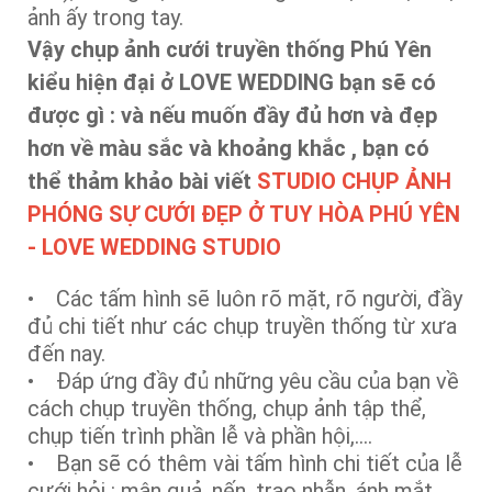
ảnh ấy trong tay.
Vậy chụp ảnh cưới truyền thống Phú Yên
kiểu hiện đại ở LOVE WEDDING bạn sẽ có
được gì : và nếu muốn đầy đủ hơn và đẹp
hơn về màu sắc và khoảng khắc , bạn có
thể thảm khảo bài viết
STUDIO CHỤP ẢNH
PHÓNG SỰ CƯỚI ĐẸP Ở TUY HÒA PHÚ YÊN
- LOVE WEDDING STUDIO
• Các tấm hình sẽ luôn rõ mặt, rõ người, đầy
đủ chi tiết như các chụp truyền thống từ xưa
đến nay.
• Đáp ứng đầy đủ những yêu cầu của bạn về
cách chụp truyền thống, chụp ảnh tập thể,
chụp tiến trình phần lễ và phần hội,….
• Bạn sẽ có thêm vài tấm hình chi tiết của lễ
cưới hỏi : mân quả, nến, trao nhẫn, ánh mắt,