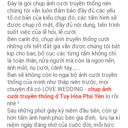
Đây là gói chụp ảnh cưới truyền thống nên
chúng tôi vẫn luôn đảm bảo đầy đủ các yếu
tố cơ bản của kiểu chụp đó, các tấm hình sẽ
được chụp rõ mặt, đầy đủ nội dung, tiến trình
suốt việc của lễ hỏi, lễ cưới.
Bên cạnh đó,
chụp ảnh truyền thống cưới
những chi tiết đắt giá vẫn được chúng tôi bắt
kịp cho bạn, bố cục các từng tấm không chỉ
là toàn thân, nửa người mà còn là ngọn nến,
ánh mắt, nụ cười, cánh tay, ,….
Bạn sẽ không còn lo ngại bộ ảnh cưới truyền
thống của mình như thập niên trước, mọi
chuyện đã có LOVE WEDDING -
chụp ảnh
cưới truyền thống ở Tuy Hòa Phú Yên
lo rồi
nhé !
Sau những phút giây kỷ niệm đầu tiên, còn gì
hơn tấm ảnh hạnh phúc bên gia đình, lưu lại kỉ
niệm ngày đáng nhớ của cuộc đời, mỗi bức